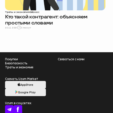
Траты и экономия
бизнес
Кто такой контрагент: объясняем
простыми словами
20.11.2024
5 минут
Покупки
Связаться с нами
Безопасность
Траты и экономия
Скачать Uzum Market
AppStore
Google Play
Помогите нам
Uzum в соцсетях
стать лучше –