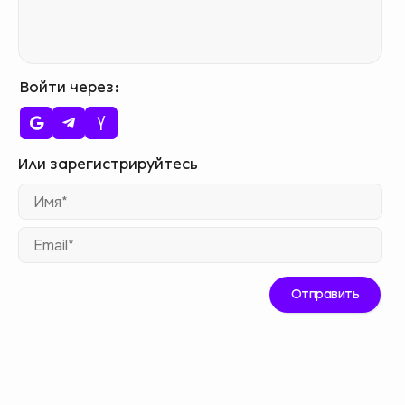
Войти через
Им
Ema