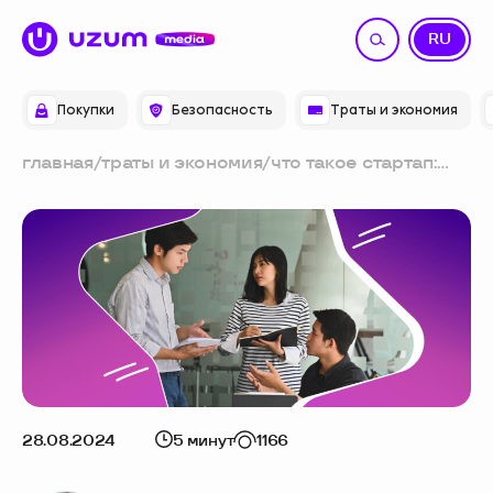
UZ
RU
Покупки
Безопасность
Траты и экономия
главная
/
траты и экономия
/
что такое стартап:
объясняем простыми
словами, типы,
примеры
28.08.2024
5 минут
1166