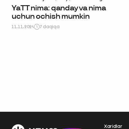
YaTT nima: qanday va nima
uchun ochish mumkin
11.11.2024
7 daqiqa
Ravnaqimizga
so‘rovnomad
boshlash
Xaridlar