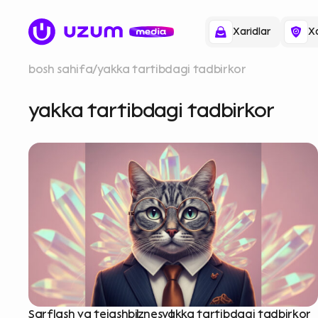
Xaridlar
Xa
bosh sahifa
yakka tartibdagi tadbirkor
yakka tartibdagi tadbirkor
Sarflash va tejash
biznes
yakka tartibdagi tadbirkor