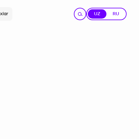
xlar
UZ
RU