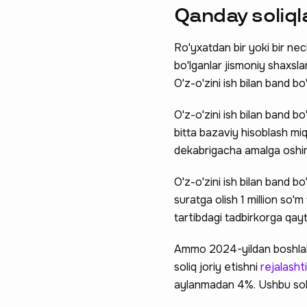
Qanday soliqla
Ro'yxatdan bir yoki bir nech
bo'lganlar jismoniy shaxsla
O'z-o'zini ish bilan band bo
O'z-o'zini ish bilan band bo'
bitta bazaviy hisoblash miqd
dekabrigacha amalga oshiri
Ravnaqimizga
O'z-o'zini ish bilan band b
so‘rovnomad
suratga olish 1 million so'
tartibdagi tadbirkorga qayt
boshlash
Ammo 2024-yildan boshlab Iq
soliq joriy etishni
rejalash
aylanmadan 4%. Ushbu soliq 