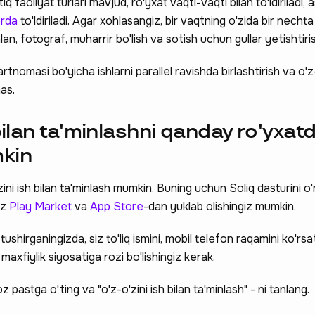
q faoliyat turlari mavjud, ro'yxat vaqti-vaqti bilan to'ldiriladi, 
erda
to'ldiriladi. Agar xohlasangiz, bir vaqtning o'zida bir nechta 
an, fotograf, muharrir bo'lish va sotish uchun gullar yetishtiri
tnomasi bo'yicha ishlarni parallel ravishda birlashtirish va o'z-
as.
 bilan ta'minlashni qanday ro'yxat
mkin
ni ish bilan ta'minlash mumkin. Buning uchun Soliq dasturini o'
iz
Play Market
va
App Store
-dan yuklab olishingiz mumkin.
 tushirganingizda, siz to'liq ismini, mobil telefon raqamini ko'rsa
maxfiylik siyosatiga rozi bo'lishingiz kerak.
oz pastga o'ting va "o'z-o'zini ish bilan ta'minlash" - ni tanlang.