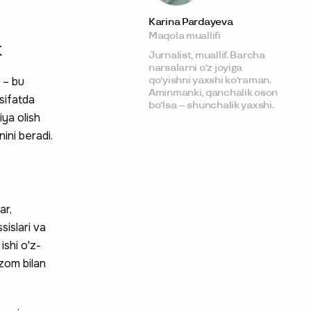
Pensiya bilan tajriba
qanday hisoblanadi
Karina Pardayeva
Daromad ma'lumotini
Maqola muallifi
qanday olish mumkin
k
O'z-o'zini ish bilan
Jurnalist, muallif. Barcha
ta'minlash
narsalarni o‘z joyiga
maqomidan qanday
h – bu
qo‘yishni yaxshi ko‘raman.
voz kechish kerak
Aminmanki, qanchalik oson
sifatda
Xulosa: o'z-o'zini ish
bo‘lsa – shunchalik yaxshi.
bilan ta'minlashning
iya olish
afzalliklari va
ini beradi.
kamchiliklari
ar,
sislari va
ishi o'z-
izom bilan