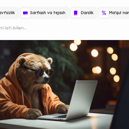
vfsizlik
Sarflash va tejash
Darslik
Ma'qul nar
ni ish bilan