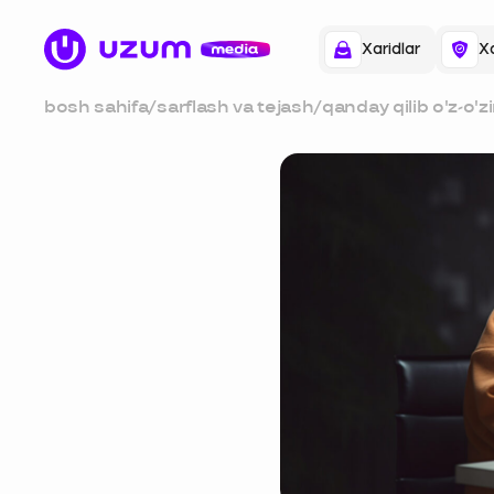
Xaridlar
Xa
bosh sahifa
/
sarflash va tejash
/
qanday qilib o'z-o'zi
ta'minlash mumkin