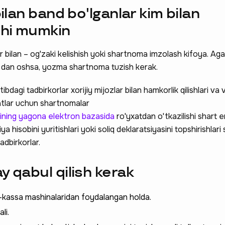
bilan band bo'lganlar kim bilan
ishi mumkin
r bilan – og'zaki kelishish yoki shartnoma imzolash kifoya. Aga
V dan oshsa, yozma shartnoma tuzish kerak.
bdagi tadbirkorlar xorijiy mijozlar bilan hamkorlik qilishlari va
atlar uchun shartnomalar
rining yagona elektron bazasida
ro'yxatdan o'tkazilishi shart 
a hisobini yuritishlari yoki soliq deklaratsiyasini topshirishlari
adbirkorlar.
y qabul qilish kerak
-kassa mashinalaridan foydalangan holda.
li.