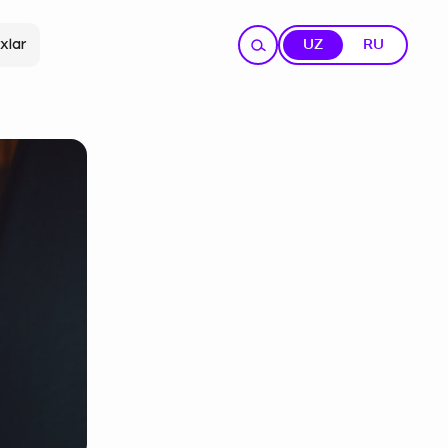
xlar
UZ
RU