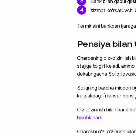
Bank bilan qabul qili
Xizmat ko'rsatuvchi 
Terminalni bankdan ijaraga
Pensiya bilan
Charosning o'z-o'zini ish bi
stajiga to'g'ri keladi, amm
dekabrigacha Soliq ilovasi
Soliqning barcha miqdori b
kelajakdagi frilanser pens
O'z-o'zini ish bilan band b
hisoblanadi
.
Charosni o'z-o'zini ish bi