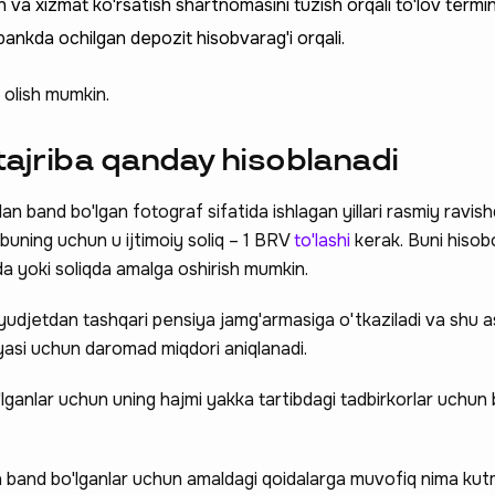
sh va xizmat ko'rsatish shartnomasini tuzish orqali to'lov termina
bankda ochilgan depozit hisobvarag'i orqali.
 olish mumkin.
 tajriba qanday hisoblanadi
lan band bo'lgan fotograf sifatida ishlagan yillari rasmiy ravish
o buning uchun u ijtimoiy soliq – 1 BRV
to'lashi
kerak. Buni hisobot
da yoki soliqda amalga oshirish mumkin.
yudjetdan tashqari pensiya jamg'armasiga o'tkaziladi va shu 
iyasi uchun daromad miqdori aniqlanadi.
o'lganlar uchun uning hajmi yakka tartibdagi tadbirkorlar uchun 
lan band bo'lganlar uchun amaldagi qoidalarga muvofiq nima k