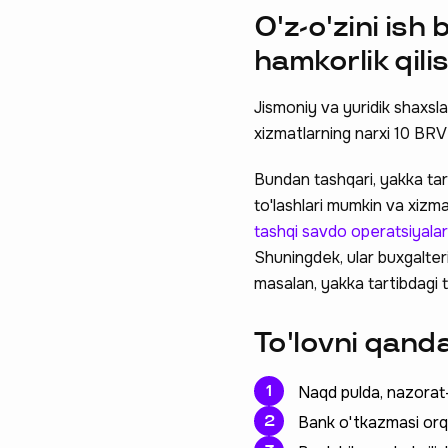
O'z-o'zini ish 
hamkorlik qil
Jismoniy va yuridik shaxsla
xizmatlarning narxi 10 BR
Bundan tashqari, yakka tarti
to'lashlari mumkin va xizm
tashqi savdo operatsiyala
Shuningdek, ular buxgalteriy
masalan, yakka tartibdagi t
To'lovni qanda
Naqd pulda, nazorat
Bank o'tkazmasi orqa