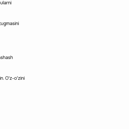
ularni
 tugmasini
yashash
. O'z-o'zini