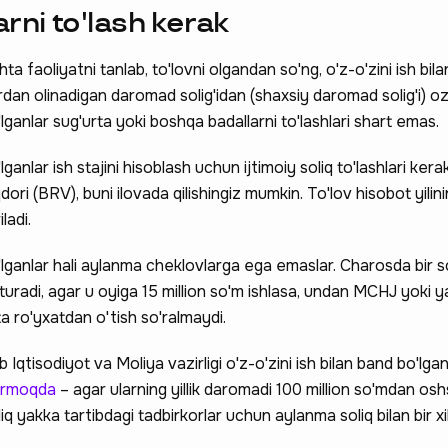
rni to'lash kerak
ta faoliyatni tanlab, to'lovni olgandan so'ng, o'z-o'zini ish bil
rdan olinadigan daromad solig'idan (shaxsiy daromad solig'i) ozo
'lganlar sug'urta yoki boshqa badallarni to'lashlari shart emas.
lganlar ish stajini hisoblash uchun ijtimoiy soliq to'lashlari kerak
ori (BRV), buni ilovada qilishingiz mumkin. To'lov hisobot yilini
ladi.
 hissa qo'shing —
o'lganlar hali aylanma cheklovlarga ega emaslar. Charosda bir s
a qatnashing ❤️
m turadi, agar u oyiga 15 million so'm ishlasa, undan MCHJ yoki 
a ro'yxatdan o'tish so'ralmaydi.
tisodiyot va Moliya vazirligi o'z-o'zini ish bilan band bo'lga
tirmoqda
– agar ularning yillik daromadi 100 million so'mdan osh
yakka tartibdagi tadbirkorlar uchun aylanma soliq bilan bir xil 