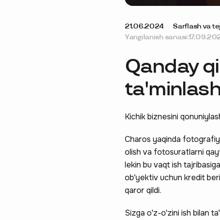
21.06.2024
Sarflash va te
Yangilanish sanasi:
17.09.20
Qanday qili
ta'minlas
Kichik biznesini qonuniyla
Charos yaqinda fotografiya
olish va fotosuratlarni qay
lekin bu vaqt ish tajribas
ob'yektiv uchun kredit beri
qaror qildi.
Sizga o'z-o'zini ish bilan t