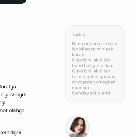
Tarkib
Nima uchun o'z-o'zini
ish bilan ta'minlash
kerak
O'z-o'zini ish bilan
band bo'lganlar kim
O'z-o'zini ish bilan
ta'minlashni qanday
ro'yxatdan o'tkazish
 Suratga
mumkin
Qanday soliqlarni
'yi ishlaydi,
to'lash kerak
ngi
O'z-o'zini ish bilan
band bo'lganlar kim
umot olishga
bilan hamkorlik
qilishi mumkin
To'lovni qanday
qabul qilish kerak
erakligini