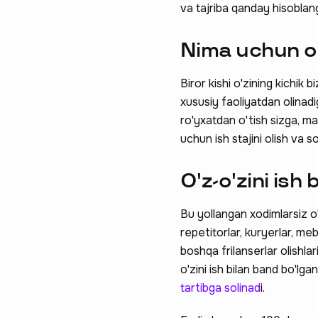
va tajriba qanday hisoblang
Nima uchun o'z
Biror kishi o'zining kichik 
xususiy faoliyatdan olinad
ro'yxatdan o'tish sizga, m
uchun ish stajini olish va 
O'z-o'zini ish
Bu yollangan xodimlarsiz 
repetitorlar, kuryerlar, meb
boshqa frilanserlar olishlar
o'zini ish bilan band bo'lga
tartibga solinad
i.