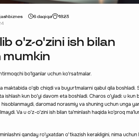
jash
biznes
6 daqiqa
1823
24
b o'z-o'zini ish bilan
h mumkin
shtirmoqchi bo'lganlar uchun ko'rsatmalar.
 maktabida o'qib chiqdi va buyurtmalarni qabul qila boshladi.
ta ishlash kun bo'yi davom eta boshladi. Charos o'yladi: u kun bo
iga hisoblanmaydi, daromad norasmiy va shuning uchun unga ya
lmaydi. Va u o'z-o'zini ish bilan ta'minlash haqida ko'proq ma'l
a'minlashni qanday ro'yxatdan o'tkazish kerakligini, nima uchun k