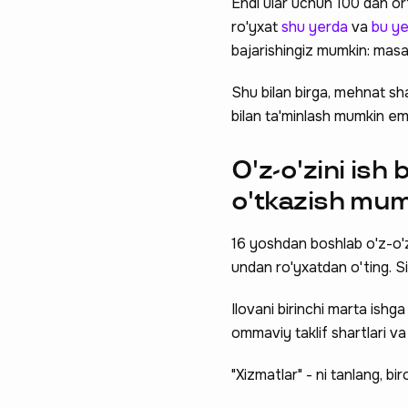
Endi ular uchun 100 dan orti
ro'yxat
shu yerda
va
bu y
bajarishingiz mumkin: masal
Shu bilan birga, mehnat shar
bilan ta'minlash mumkin em
O'z-o'zini ish
o'tkazish mu
16 yoshdan boshlab o'z-o'zi
undan ro'yxatdan o'ting. S
Ilovani birinchi marta ishga
ommaviy taklif shartlari va 
"Xizmatlar" - ni tanlang, bir