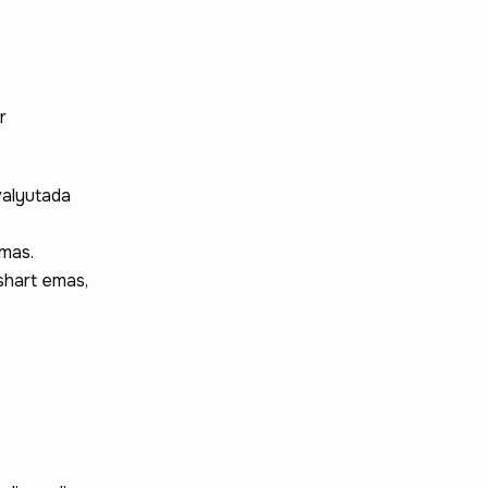
r
 valyutada
emas.
 shart emas,