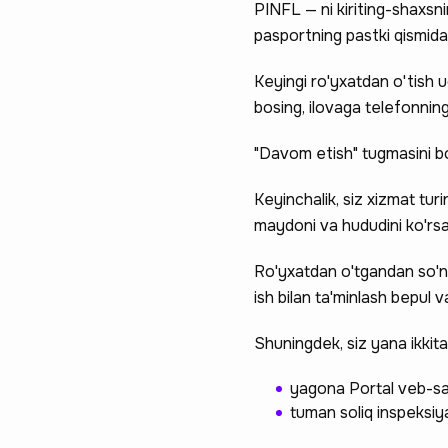
PINFL — ni kiriting-shaxsni
pasportning pastki qismida
Keyingi ro'yxatdan o'tish u
bosing, ilovaga telefonnin
"Davom etish" tugmasini bo
Keyinchalik, siz xizmat tur
maydoni va hududini ko'rsat
Ro'yxatdan o'tgandan so'ng
ish bilan ta'minlash bepul 
Shuningdek, siz yana ikkita
yagona Portal veb-s
tuman soliq inspeksiy