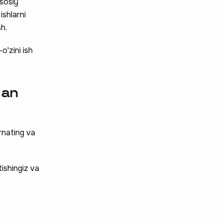
asosiy
ishlarni
sh.
o'zini ish
dan
rnating va
tishingiz va