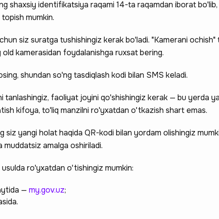
ng shaxsiy identifikatsiya raqami 14-ta raqamdan iborat bo'lib, 
 topish mumkin.
chun siz suratga tushishingiz kerak bo'ladi. "Kamerani ochish"
g old kamerasidan foydalanishga ruxsat bering.
sing, shundan so'ng tasdiqlash kodi bilan SMS keladi.
ini tanlashingiz, faoliyat joyini qo'shishingiz kerak — bu yerda 
ish kifoya, to'liq manzilni ro'yxatdan o'tkazish shart emas.
 siz yangi holat haqida QR-kodi bilan yordam olishingiz mumkin
va muddatsiz amalga oshiriladi.
 usulda ro'yxatdan o'tishingiz mumkin:
aytida —
my.gov.uz
;
asida.