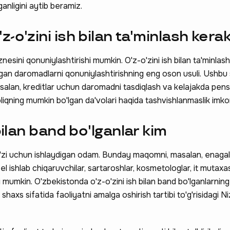
anligini aytib beramiz.
-o'zini ish bilan ta'minlash kera
biznesini qonuniylashtirishi mumkin. O'z-o'zini ish bilan ta'minlas
igan daromadlarni qonuniylashtirishning eng oson usuli. Ushbu 
asalan, kreditlar uchun daromadni tasdiqlash va kelajakda pens
soliqning mumkin bo'lgan da'volari haqida tashvishlanmaslik imkon
 bilan band bo'lganlar kim
o'zi uchun ishlaydigan odam. Bunday maqomni, masalan, enagal
el ishlab chiqaruvchilar, sartaroshlar, kosmetologlar, it mutaxas
i mumkin. O'zbekistonda o'z-o'zini ish bilan band bo'lganlarning 
n shaxs sifatida faoliyatni amalga oshirish tartibi to'g'risidagi N