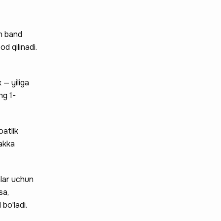
an band
d qilinadi.
 — yiliga
ng 1-
oatlik
yakka
nlar uchun
sa,
bo'ladi.