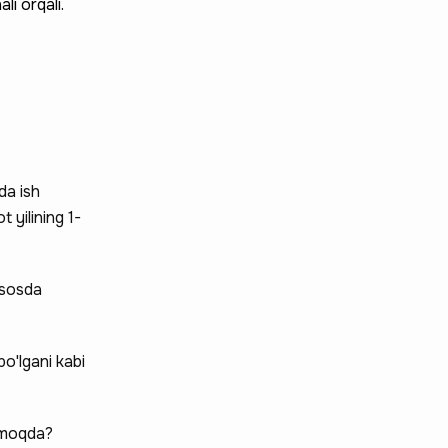
li orqali.
da ish
 yilining 1-
asosda
bo'lgani kabi
utmoqda?