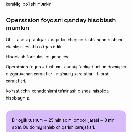
kerakligi bo‘lishi mumkin.
Operatsion foydani qanday hisoblash
mumkin
OF — asosiy faoliyat xarajatlari chegirib tashlangan tushum
ekanligini eslatib o‘tgan edik.
Hisoblash formulasi quyidagicha:
Operatsion foyda = tushum - asosiy faoliyat uchun doimiy va
o‘zgaruvchan xarajatlar - ma'muriy xarajatlar - tijorat
xarajatlari.
Ko‘rsatkichni xonadonlarni ta'mirlash biznesi misolida
hisoblaymiz.
Bir oylik tushum — 25 mln so‘m, ombor ijarasi — 3 mln
so‘m. Bu doimiy ishlab chiqarish xarajatlari.