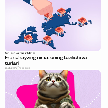
Sarflash va tejash
biznes
Franchayzing nima: uning tuzilishi va
turlari
23.11.2024
5 daqiqa