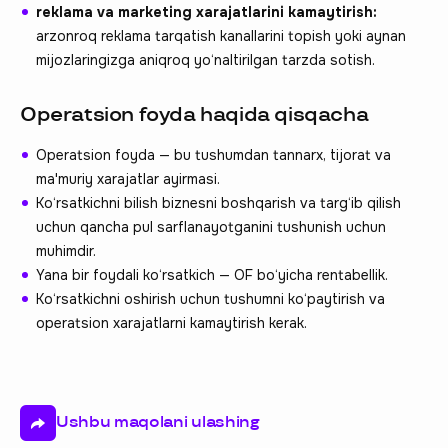
reklama va marketing xarajatlarini kamaytirish:
arzonroq reklama tarqatish kanallarini topish yoki aynan
mijozlaringizga aniqroq yo‘naltirilgan tarzda sotish.
Operatsion foyda haqida qisqacha
Operatsion foyda — bu tushumdan tannarx, tijorat va
ma'muriy xarajatlar ayirmasi.
Ko‘rsatkichni bilish biznesni boshqarish va targ‘ib qilish
uchun qancha pul sarflanayotganini tushunish uchun
muhimdir.
Yana bir foydali ko‘rsatkich — OF bo‘yicha rentabellik.
Ko‘rsatkichni oshirish uchun tushumni ko‘paytirish va
operatsion xarajatlarni kamaytirish kerak.
Ushbu maqolani ulashing