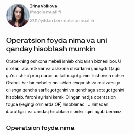
Irina Volkova
Maqola muallifi
2017-yildan beri matnlar muallifi
Operatsion foyda nima va uni
qanday hisoblash mumkin
Otabekning oshxona mebeli ishlab chiqarish biznesi bor. U
stollar, taburetkalar va oshxona shkaflarini yasaydi. Qaysi
yo‘nalish ko‘proq daromad keltirayotganini tushunish uchun
Otabek har bir mebel turini ishlab chiqarish va realizatsiya
qilishga qancha sarflayotganini va qanchaga sotayotganini
hisoblab, farqni ayirishi kerak. Olingan natija operatsion
foyda (keyingi o‘rinlarda OF) hisoblanadi. U nimadan
iboratligini va qanday hisoblash mumkinligini aytib beramiz.
Operatsion foyda nima