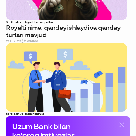
Sarflash va tejash
biznes
pullar
Royalti nima: qanday ishlaydi va qanday
turlari mavjud
23.11.2024
5 daqiqa
Sarflash va tejash
biznes
Kontragent kim: sodda tilda
Uzum Bank bilan
tushuntiramiz
20.11.2024
6 daqiqa
ko'proq imtiyozlar