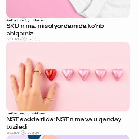
Sarflash va tejash
biznes
SKU nima: misol yordamida ko‘rib
chiqamiz
24.11.2024
8 daqiqa
Sarflash va tejash
biznes
NST sodda tilda: NST nima va u qanday
tuziladi
23.11.2024
7 daqiqa