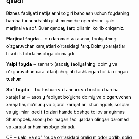
qiladi
Biznes faoliyati natijalarini to‘g‘ri baholash uchun foydaning
barcha turlarini tahlil qilish muhimdir: operatsion, yalpi,
marjinal va sof. Bular qanday farq qilishini ko‘rib chiqamiz.
Marjinal foyda
— bu daromad va asosiy faoliyatning
o‘zgaruvchan xarajatlari o‘rtasidagi farq. Doimiy xarajatlar
hisob-kitobda hisobga olinmaydi
Yalpi foyda
— tannarx (asosiy faoliyatning doimiy va
o‘zgaruvchan xarajatlari) chegirib tashlangan holda olingan
tushum.
Sof foyda
— bu tushum va tannarx va boshqa barcha
xarajatlar — asosiy faoliyat bo‘yicha doimiy va o‘zgaruvchan
xarajatlar, ma'muriy va tijorat xarajatlari, shuningdek, soliqlar
va yig‘imlar, kredit foizlari hamda boshqa to‘lovlar ayirmasi.
Shuningdek, asosiy bo‘lmagan faoliyatdan olingan daromad
va xarajatlar ham hisobga olinadi.
OF — yalpi va sof foyda o‘rtasidagi oraliq miqdor bo‘lib, soliq