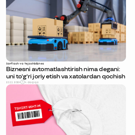
Sarflash va tejash
biznes
Biznesni avtomatlashtirish nima degani:
uni to‘g‘ri joriy etish va xatolardan qochish
25.11.2024
4 daqiqa