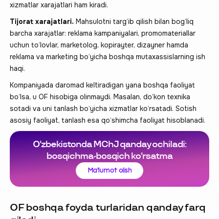
xizmatlar xarajatlari ham kiradi.
Tijorat xarajatlari.
Mahsulotni targ‘ib qilish bilan bog‘liq
barcha xarajatlar: reklama kampaniyalari, promomateriallar
uchun to‘lovlar, marketolog, kopirayter, dizayner hamda
reklama va marketing bo‘yicha boshqa mutaxassislarning ish
haqi.
Kompaniyada daromad keltiradigan yana boshqa faoliyat
bo‘lsa, u OF hisobiga olinmaydi. Masalan, do‘kon texnika
sotadi va uni tanlash bo‘yicha xizmatlar ko‘rsatadi. Sotish
asosiy faoliyat, tanlash esa qo‘shimcha faoliyat hisoblanadi.
O'zbekistonda MChJ qanday ochiladi:
bosqichma-bosqich ko'rsatma
Ma'lumot olish
OF boshqa foyda turlaridan qanday farq