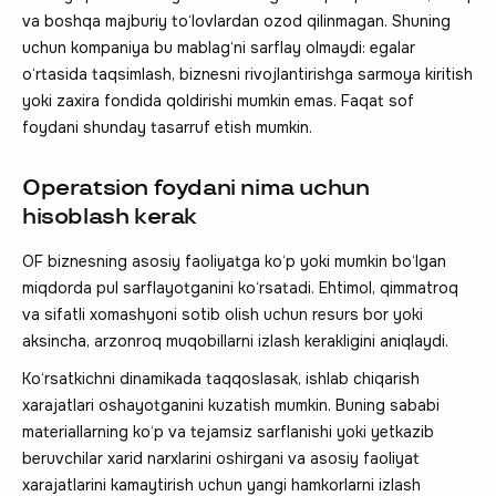
va boshqa majburiy to‘lovlardan ozod qilinmagan. Shuning
uchun kompaniya bu mablag‘ni sarflay olmaydi: egalar
o‘rtasida taqsimlash, biznesni rivojlantirishga sarmoya kiritish
yoki zaxira fondida qoldirishi mumkin emas. Faqat sof
foydani shunday tasarruf etish mumkin.
Operatsion foydani nima uchun
hisoblash kerak
OF biznesning asosiy faoliyatga ko‘p yoki mumkin bo‘lgan
miqdorda pul sarflayotganini ko‘rsatadi. Ehtimol, qimmatroq
va sifatli xomashyoni sotib olish uchun resurs bor yoki
aksincha, arzonroq muqobillarni izlash kerakligini aniqlaydi.
Ko‘rsatkichni dinamikada taqqoslasak, ishlab chiqarish
xarajatlari oshayotganini kuzatish mumkin. Buning sababi
materiallarning ko‘p va tejamsiz sarflanishi yoki yetkazib
beruvchilar xarid narxlarini oshirgani va asosiy faoliyat
xarajatlarini kamaytirish uchun yangi hamkorlarni izlash