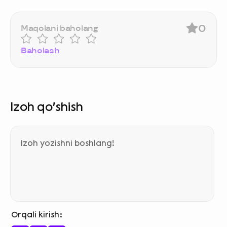
0
Maqolani baholang
Baholash
Izoh qo‘shish
Orqali kirish