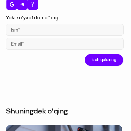
Ism
Ema
Shuningdek o'qing