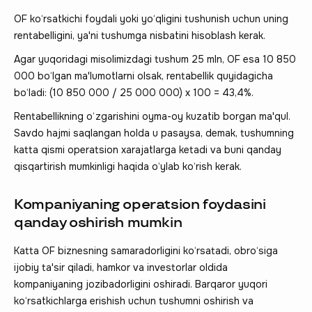
OF ko‘rsatkichi foydali yoki yo‘qligini tushunish uchun uning
rentabelligini, ya'ni tushumga nisbatini hisoblash kerak.
Agar yuqoridagi misolimizdagi tushum 25 mln, OF esa 10 850
000 bo‘lgan ma'lumotlarni olsak, rentabellik quyidagicha
bo‘ladi: (10 850 000 / 25 000 000) x 100 = 43,4%.
Rentabellikning o‘zgarishini oyma-oy kuzatib borgan ma'qul.
Savdo hajmi saqlangan holda u pasaysa, demak, tushumning
katta qismi operatsion xarajatlarga ketadi va buni qanday
qisqartirish mumkinligi haqida o‘ylab ko‘rish kerak.
Kompaniyaning operatsion foydasini
qanday oshirish mumkin
Katta OF biznesning samaradorligini ko‘rsatadi, obro‘siga
ijobiy ta'sir qiladi, hamkor va investorlar oldida
kompaniyaning jozibadorligini oshiradi. Barqaror yuqori
ko‘rsatkichlarga erishish uchun tushumni oshirish va