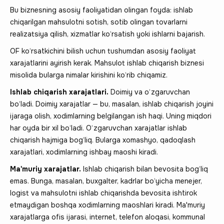
Bu biznesning asosiy faoliyatidan olingan foyda: ishlab
chiqarilgan mahsulotni sotish, sotib olingan tovarlarni
realizatsiya qilish, xizmatlar ko‘rsatish yoki ishlarni bajarish.
OF ko‘rsatkichini bilish uchun tushumdan asosiy faoliyat
xarajatlarini ayirish kerak. Mahsulot ishlab chiqarish biznesi
misolida bularga nimalar kirishini ko‘rib chiqamiz.
Ishlab chiqarish xarajatlari.
Doimiy va o‘zgaruvchan
bo‘ladi. Doimiy xarajatlar — bu, masalan, ishlab chiqarish joyini
ijaraga olish, xodimlarning belgilangan ish haqi. Uning miqdori
har oyda bir xil bo‘ladi. O‘zgaruvchan xarajatlar ishlab
chiqarish hajmiga bog‘liq. Bularga xomashyo, qadoqlash
xarajatlari, xodimlarning ishbay maoshi kiradi.
Ma'muriy xarajatlar.
Ishlab chiqarish bilan bevosita bog‘liq
emas. Bunga, masalan, buxgalter, kadrlar bo‘yicha menejer,
logist va mahsulotni ishlab chiqarishda bevosita ishtirok
etmaydigan boshqa xodimlarning maoshlari kiradi. Ma'muriy
xarajatlarga ofis ijarasi, internet, telefon aloqasi, kommunal