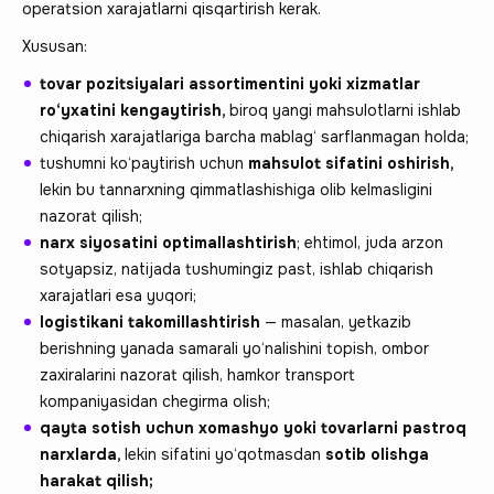
operatsion xarajatlarni qisqartirish kerak.
Xususan:
tovar pozitsiyalari assortimentini yoki xizmatlar
ro‘yxatini kengaytirish,
biroq yangi mahsulotlarni ishlab
chiqarish xarajatlariga barcha mablag‘ sarflanmagan holda;
tushumni ko‘paytirish uchun
mahsulot sifatini oshirish,
lekin bu tannarxning qimmatlashishiga olib kelmasligini
nazorat qilish;
narx siyosatini optimallashtirish
; ehtimol, juda arzon
sotyapsiz, natijada tushumingiz past, ishlab chiqarish
xarajatlari esa yuqori;
logistikani takomillashtirish
— masalan, yetkazib
berishning yanada samarali yo‘nalishini topish, ombor
zaxiralarini nazorat qilish, hamkor transport
kompaniyasidan chegirma olish;
qayta sotish uchun xomashyo yoki tovarlarni pastroq
narxlarda,
lekin sifatini yo‘qotmasdan
sotib olishga
harakat qilish;