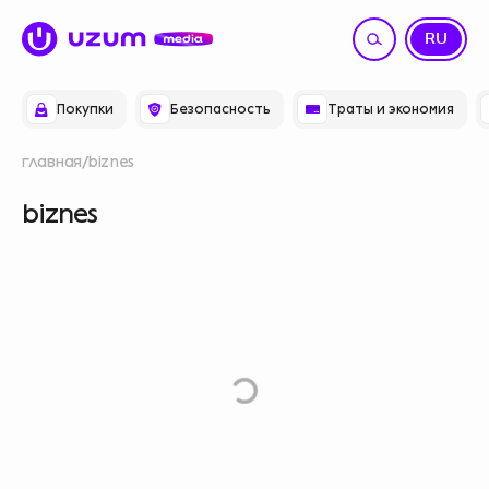
UZ
RU
Покупки
Безопасность
Траты и экономия
главная
biznes
biznes
e
L
o
a
d M
o
r