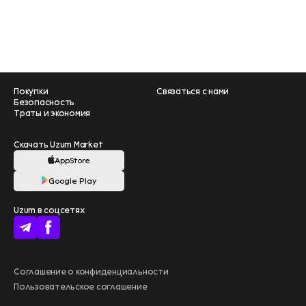
Покупки
Связаться с нами
Безопасность
Траты и экономия
Скачать Uzum Market
AppStore
Google Play
Помогите нам
Uzum в соцсетях
стать лучше –
пройдите опрос
❤️
начать
Больше выгоды
Соглашение о конфиденциальности
с Uzum Bank
Пользовательское соглашение