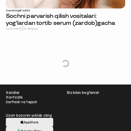
Xaridlar
go‘zallik
Sochni parvarish qilish vositalari:
yog'lardan tortib sеrum (zardob)gacha
25.10.2024
6 daqiqa
e
L
o
a
d
M
o
r
Xaridlar
Biz bilan bog'lanish
Xavfsizlik
Sarflash va tejash
Uzum bozorini yuklab oling
AppStore
Ravnaqimizga hissa