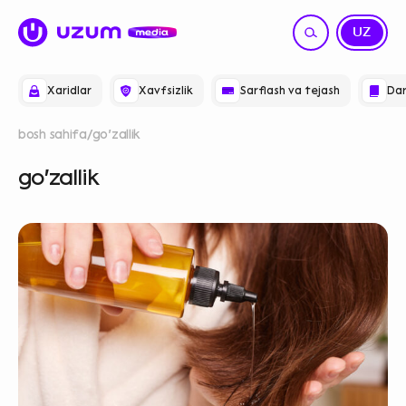
RU
UZ
Xaridlar
Xavfsizlik
Sarflash va tejash
Dar
bosh sahifa
go‘zallik
go‘zallik