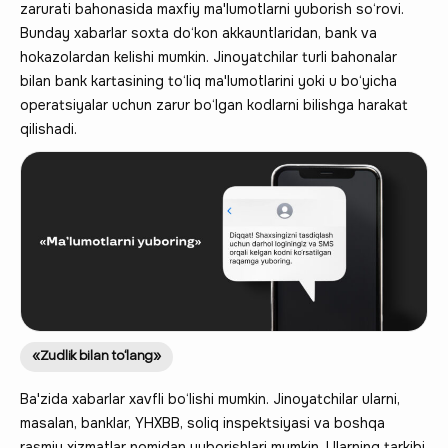
zarurati bahonasida maxfiy ma'lumotlarni yuborish so‘rovi.
Bunday xabarlar soxta do‘kon akkauntlaridan, bank va
hokazolardan kelishi mumkin. Jinoyatchilar turli bahonalar
bilan bank kartasining to‘liq ma'lumotlarini yoki u bo‘yicha
operatsiyalar uchun zarur bo‘lgan kodlarni bilishga harakat
qilishadi.
«Zudlik bilan to‘lang»
Ba'zida xabarlar xavfli bo‘lishi mumkin. Jinoyatchilar ularni,
masalan, banklar, YHXBB, soliq inspektsiyasi va boshqa
rasmiy xizmatlar nomidan yuborishlari mumkin. Ularning tarkibi