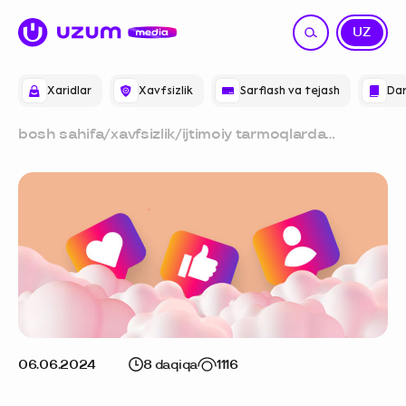
RU
UZ
Xaridlar
Xavfsizlik
Sarflash va tejash
Dar
bosh sahifa
/
xavfsizlik
/
ijtimoiy tarmoqlarda
moliyaviy xavfsizlik qoidalari:
pulingizni firibgarlardan
qanday himoya qilish kerak
06.06.2024
8 daqiqa
1116