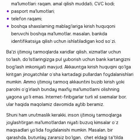
ma'lumotlari: raqam, amal qilish muddati, CVC kodi;
pasport ma'lumotlari;
telefon raqami;
boshqa shaxslarning mablag‘lariga kirish huquqoni
beruvchi boshqa ma'lumotlar, masalan, bankda
identifikatsiya qilish uchun ishlatiladigan kod so‘zi.
Ba'zi ijtimoiy tarmoqlarda xaridlar qilish, xizmatlar uchun
to‘lash, do‘lstlaringizga pul yuborish uchun bank kartangizni
bog‘lash imkoniyati mavjud. Akkauntga kirish huquqini qo‘lga
kiritgan jinoyatchilar o‘sha kartadagi pullardan foydalanishlari
mumkin. Ammo ijtimoiy tarmoq akkauntini buzib kirish yoki
parolni o‘g‘irlash bunday maxfiy ma'lumotlarni olishning
yagona yo‘li emas. Internet-firibgarlar turli xil sxemalar bor,
ular haqida maqolamiz davomida aytib beramiz.
Shuni ham unutmaslik kerakki, inson ijtimoiy tarmoqlarga
joylashtirgan ma'lumotlardan niyati buzuq kimsalar o‘z
maqsadlari yo‘lida foydalanishi mumkin. Masalan, bir
qarashda, butunlay zararsiz bo‘lgan, chet eldagi ta'tilda