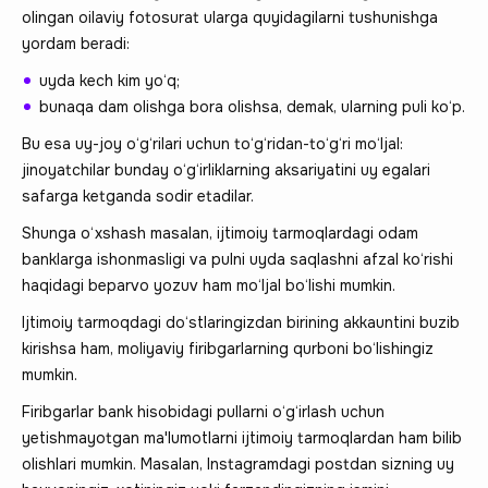
olingan oilaviy fotosurat ularga quyidagilarni tushunishga
yordam beradi:
uyda kech kim yo‘q;
bunaqa dam olishga bora olishsa, demak, ularning puli ko‘p.
Bu esa uy-joy o‘g‘rilari uchun to‘g‘ridan-to‘g‘ri mo‘ljal:
jinoyatchilar bunday o‘g‘irliklarning aksariyatini uy egalari
safarga ketganda sodir etadilar.
Shunga o‘xshash masalan, ijtimoiy tarmoqlardagi odam
banklarga ishonmasligi va pulni uyda saqlashni afzal ko‘rishi
haqidagi beparvo yozuv ham mo‘ljal bo‘lishi mumkin.
Ijtimoiy tarmoqdagi do‘stlaringizdan birining akkauntini buzib
kirishsa ham, moliyaviy firibgarlarning qurboni bo‘lishingiz
mumkin.
Firibgarlar bank hisobidagi pullarni o‘g‘irlash uchun
yetishmayotgan ma'lumotlarni ijtimoiy tarmoqlardan ham bilib
olishlari mumkin. Masalan, Instagramdagi postdan sizning uy