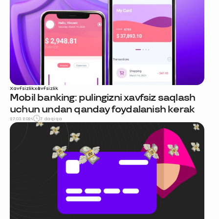
Xavfsizlik
xavfsizlik
Mobil banking: pulingizni xavfsiz saqlash
uchun undan qanday foydalanish kerak
27.03.2024
7 daqiqa