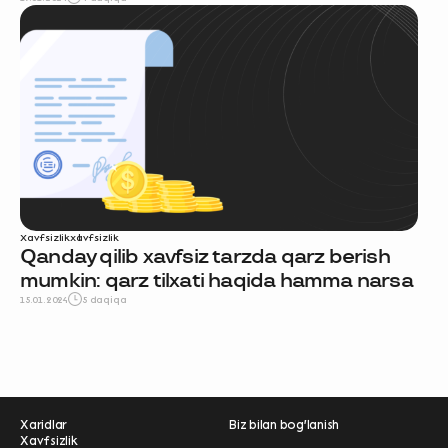
Xavfsizlik
xavfsizlik
Qanday qilib xavfsiz tarzda qarz berish
mumkin: qarz tilxati haqida hamma narsa
15.01.2024
5 daqiqa
Xaridlar
Biz bilan bog'lanish
Xavfsizlik