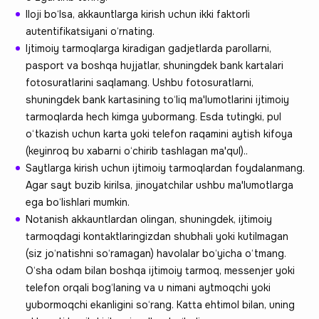
Iloji bo‘lsa, akkauntlarga kirish uchun ikki faktorli
autentifikatsiyani o‘rnating.
Ijtimoiy tarmoqlarga kiradigan gadjetlarda parollarni,
pasport va boshqa hujjatlar, shuningdek bank kartalari
fotosuratlarini saqlamang. Ushbu fotosuratlarni,
shuningdek bank kartasining to‘liq ma'lumotlarini ijtimoiy
tarmoqlarda hech kimga yubormang. Esda tutingki, pul
o‘tkazish uchun karta yoki telefon raqamini aytish kifoya
(keyinroq bu xabarni o‘chirib tashlagan ma'qul)..
Saytlarga kirish uchun ijtimoiy tarmoqlardan foydalanmang.
Agar sayt buzib kirilsa, jinoyatchilar ushbu ma'lumotlarga
ega bo‘lishlari mumkin.
Notanish akkauntlardan olingan, shuningdek, ijtimoiy
tarmoqdagi kontaktlaringizdan shubhali yoki kutilmagan
(siz jo‘natishni so‘ramagan) havolalar bo‘yicha o‘tmang.
O‘sha odam bilan boshqa ijtimoiy tarmoq, messenjer yoki
telefon orqali bog‘laning va u nimani aytmoqchi yoki
yubormoqchi ekanligini so‘rang. Katta ehtimol bilan, uning