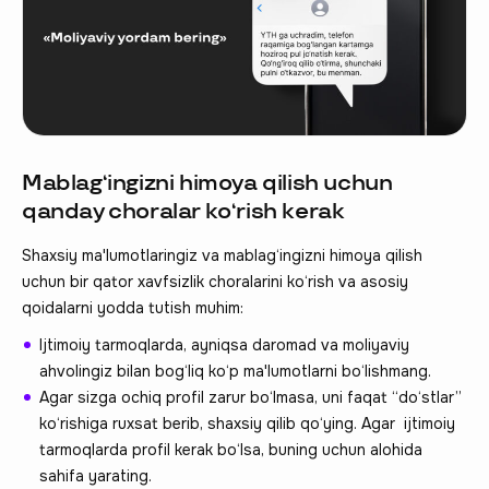
Mablag‘ingizni himoya qilish uchun
qanday choralar ko‘rish kerak
Shaxsiy ma'lumotlaringiz va mablag‘ingizni himoya qilish
uchun bir qator xavfsizlik choralarini ko‘rish va asosiy
qoidalarni yodda tutish muhim:
Ijtimoiy tarmoqlarda, ayniqsa daromad va moliyaviy
ahvolingiz bilan bog‘liq ko‘p ma'lumotlarni bo‘lishmang.
Agar sizga ochiq profil zarur bo‘lmasa, uni faqat “do‘stlar”
ko‘rishiga ruxsat berib, shaxsiy qilib qo‘ying. Agar ijtimoiy
tarmoqlarda profil kerak bo‘lsa, buning uchun alohida
sahifa yarating.