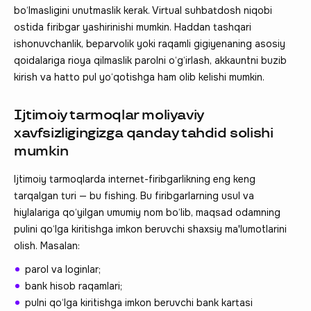
bo‘lmasligini unutmaslik kerak. Virtual suhbatdosh niqobi
ostida firibgar yashirinishi mumkin. Haddan tashqari
ishonuvchanlik, beparvolik yoki raqamli gigiyenaning asosiy
qoidalariga rioya qilmaslik parolni o‘g‘irlash, akkauntni buzib
kirish va hatto pul yo‘qotishga ham olib kelishi mumkin.
Ijtimoiy tarmoqlar moliyaviy
xavfsizligingizga qanday tahdid solishi
mumkin
Ijtimoiy tarmoqlarda internet-firibgarlikning eng keng
tarqalgan turi — bu fishing. Bu firibgarlarning usul va
hiylalariga qo‘yilgan umumiy nom bo‘lib, maqsad odamning
pulini qo‘lga kiritishga imkon beruvchi shaxsiy ma'lumotlarini
olish. Masalan:
parol va loginlar;
bank hisob raqamlari;
pulni qo‘lga kiritishga imkon beruvchi bank kartasi