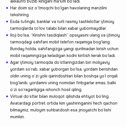
akkaunti buzib kirilgani ma'lum bo‘ladi.
Har doim siz o‘tmoqchi bo‘lgan havolaning manzilini
tekshiring.
Esda tutingki, banklar va turli rasmiy tashkilotlar ijtimoiy
tarmoqlarda to‘lov talabi bilan xabar yubormaydilar.
Iloji bo‘lsa, “Kirishni tasdiqlash” opsiyasini ulang va ijtimoiy
tarmoqdagi sahifani mobil telefon raqamiga bog‘lang.
Bunday holda, sahifangizga yangi qurilmadan kirish uchun
mobil raqamingizga keladigan kodni kiritish kerak bo‘ladi.
Agar ijtimoiy tarmoqda do‘stlaringizdan biri moliyaviy
yordam so‘rab, xabar yuborgan bo‘lsa, yordam berishdan
oldin uning o‘zi yoki qarindoshlari bilan boshqa yo‘l orqali
bog‘lanib, yordamni uning nomidan firibgarlar emas, balki
o‘zi so‘raganligiga ishonch hosil qiling.
Virtual do‘stlar bilan muloqot qilishda ehtiyot bo‘ling.
Avatardagi portret ortida kim yashiringanini hech qachon
bilmaymiz, muloyim suhbatdosh esa jinoyatchi bo‘lishi
mumkin.