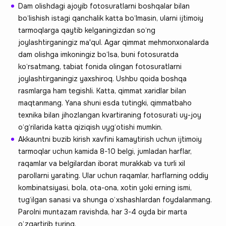
Dam olishdagi ajoyib fotosuratlarni boshqalar bilan
bo‘lishish istagi qanchalik katta bo‘lmasin, ularni ijtimoiy
tarmoqlarga qaytib kelganingizdan so‘ng
joylashtirganingiz ma'qul. Agar qimmat mehmonxonalarda
dam olishga imkoningiz bo‘lsa, buni fotosuratda
ko‘rsatmang, tabiat fonida olingan fotosuratlarni
joylashtirganingiz yaxshiroq. Ushbu qoida boshqa
rasmlarga ham tegishli. Katta, qimmat xaridlar bilan
maqtanmang. Yana shuni esda tutingki, qimmatbaho
texnika bilan jihozlangan kvartiraning fotosurati uy-joy
o‘g‘rilarida katta qiziqish uyg‘otishi mumkin.
Akkauntni buzib kirish xavfini kamaytirish uchun ijtimoiy
tarmoqlar uchun kamida 8-10 belgi, jumladan harflar,
raqamlar va belgilardan iborat murakkab va turli xil
parollarni yarating. Ular uchun raqamlar, harflarning oddiy
kombinatsiyasi, bola, ota-ona, xotin yoki erning ismi,
tug‘ilgan sanasi va shunga o‘xshashlardan foydalanmang.
Parolni muntazam ravishda, har 3-4 oyda bir marta
o‘zgartirib turing.