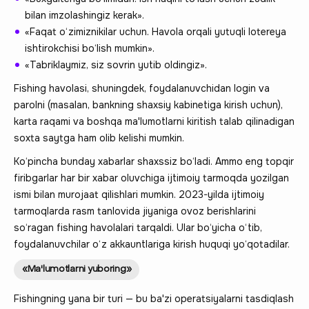
bilan imzolashingiz kerak».
«Faqat o‘zimiznikilar uchun. Havola orqali yutuqli lotereya
ishtirokchisi bo‘lish mumkin».
«Tabriklaymiz, siz sovrin yutib oldingiz».
Fishing havolasi, shuningdek, foydalanuvchidan login va
parolni (masalan, bankning shaxsiy kabinetiga kirish uchun),
karta raqami va boshqa ma'lumotlarni kiritish talab qilinadigan
soxta saytga ham olib kelishi mumkin.
Ko‘pincha bunday xabarlar shaxssiz bo‘ladi. Ammo eng topqir
firibgarlar har bir xabar oluvchiga ijtimoiy tarmoqda yozilgan
ismi bilan murojaat qilishlari mumkin. 2023-yilda ijtimoiy
tarmoqlarda rasm tanlovida jiyaniga ovoz berishlarini
so‘ragan fishing havolalari tarqaldi. Ular bo‘yicha o‘tib,
foydalanuvchilar o‘z akkauntlariga kirish huquqi yo‘qotadilar.
«Ma'lumotlarni yuboring»
Fishingning yana bir turi — bu ba'zi operatsiyalarni tasdiqlash