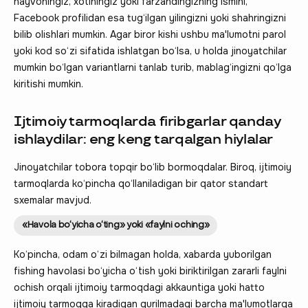
hayvoningiz, xotiningiz yoki farzandingizning ismini,
Facebook profilidan esa tug‘ilgan yilingizni yoki shahringizni
bilib olishlari mumkin. Agar biror kishi ushbu ma'lumotni parol
yoki kod so‘zi sifatida ishlatgan bo‘lsa, u holda jinoyatchilar
mumkin bo‘lgan variantlarni tanlab turib, mablag‘ingizni qo‘lga
kiritishi mumkin.
Ijtimoiy tarmoqlarda firibgarlar qanday
ishlaydilar: eng keng tarqalgan hiylalar
Jinoyatchilar tobora topqir bo‘lib bormoqdalar. Biroq, ijtimoiy
tarmoqlarda ko‘pincha qo‘llaniladigan bir qator standart
sxemalar mavjud.
«Havola bo‘yicha o‘ting» yoki «faylni oching»
Ko‘pincha, odam o‘zi bilmagan holda, xabarda yuborilgan
fishing havolasi bo‘yicha o‘tish yoki biriktirilgan zararli faylni
ochish orqali ijtimoiy tarmoqdagi akkauntiga yoki hatto
ijtimoiy tarmoqqa kiradigan qurilmadagi barcha ma'lumotlarga