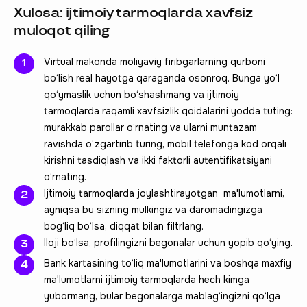
Xulosa: ijtimoiy tarmoqlarda xavfsiz
muloqot qiling
Virtual makonda moliyaviy firibgarlarning qurboni
bo‘lish real hayotga qaraganda osonroq. Bunga yo‘l
qo‘ymaslik uchun bo‘shashmang va ijtimoiy
tarmoqlarda raqamli xavfsizlik qoidalarini yodda tuting:
murakkab parollar o‘rnating va ularni muntazam
ravishda o‘zgartirib turing, mobil telefonga kod orqali
kirishni tasdiqlash va ikki faktorli autentifikatsiyani
o‘rnating.
Ijtimoiy tarmoqlarda joylashtirayotgan ma'lumotlarni,
ayniqsa bu sizning mulkingiz va daromadingizga
bog‘liq bo‘lsa, diqqat bilan filtrlang.
Iloji bo‘lsa, profilingizni begonalar uchun yopib qo‘ying.
Bank kartasining to‘liq ma'lumotlarini va boshqa maxfiy
ma'lumotlarni ijtimoiy tarmoqlarda hech kimga
yubormang, bular begonalarga mablag‘ingizni qo‘lga