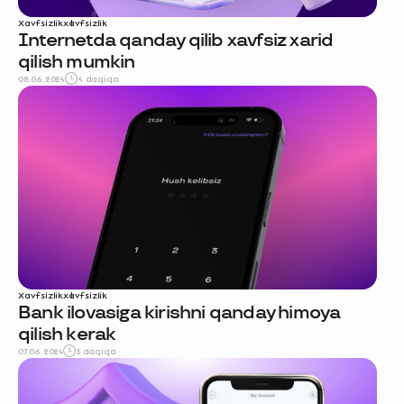
Xavfsizlik
xavfsizlik
Internetda qanday qilib xavfsiz xarid
qilish mumkin
08.06.2024
4 daqiqa
Xavfsizlik
xavfsizlik
Bank ilovasiga kirishni qanday himoya
qilish kerak
07.06.2024
5 daqiqa