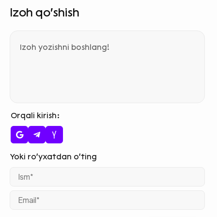
Izoh qo‘shish
Orqali kirish
Ism
Ema