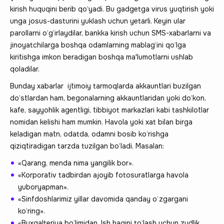
kirish huquqini berib qo‘yadi. Bu gadgetga virus yuqtirish yoki
unga josus-dasturini yuklash uchun yetarli. Keyin ular
parollarni o‘g‘irlaydilar, bankka kirish uchun SMS-xabarlarni va
jinoyatchilarga boshqa odamlarning mablag‘ini qo‘lga
kiritishga imkon beradigan boshqa ma'lumotlarni ushlab
qoladilar.
Bunday xabarlar ijtimoiy tarmoqlarda akkauntlari buzilgan
do‘stlardan ham, begonalarning akkauntlaridan yoki do‘kon,
kafe, sayyohlik agentligi, tibbiyot markazlari kabi tashkilotlar
nomidan kelishi ham mumkin. Havola yoki xat bilan birga
keladigan matn, odatda, odamni bosib ko‘rishga
qiziqtiradigan tarzda tuzilgan bo‘ladi. Masalan:
«Qarang, menda nima yangilik bor».
«Korporativ tadbirdan ajoyib fotosuratlarga havola
yuboryapman».
«Sinfdoshlarimiz yillar davomida qanday o‘zgargani
ko‘ring».
«Buxgalteriya bo‘limidan. Ish haqini to‘lash uchun zudlik