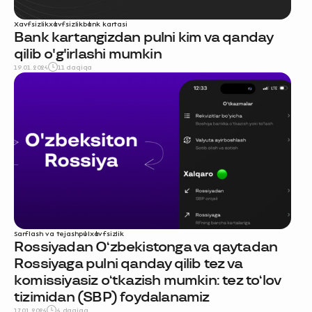
Xavfsizlik
xavfsizlik
bank kartasi
Bank kartangizdan pulni kim va qanday
qilib o'g'irlashi mumkin
19.01.2024
11 daqiqa
Sarflash va tejash
pul
xavfsizlik
Rossiyadan O‘zbekistonga va qaytadan
Rossiyaga pulni qanday qilib tez va
komissiyasiz o‘tkazish mumkin: tez to‘lov
tizimidan (SBP) foydalanamiz
17.01.2024
4 daqiqa