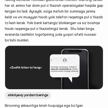
har xil, ammo har doim pul o‘tkazish operatsiyalari haqida gap
ketgan bo‘ladi. Aytaylik, sizga ma'lum bir summaga jarima
keldi va uni muayyan hisob yoki telefon raqamiga pul o‘tkazib
to‘lash kerak. Yoki bank kartangiz bloklangan va siz boshqa
hisob raqamiga pul o‘tkazishingiz kerak. Shu bilan birga,
avatarda tashkilot logotipining juda yuqori sifatli nusxasi
bo‘lishi mumkin.
«Moliyaviy yordam bering»
Birovning akkauntiga kirish huquqiga ega bo‘lgan