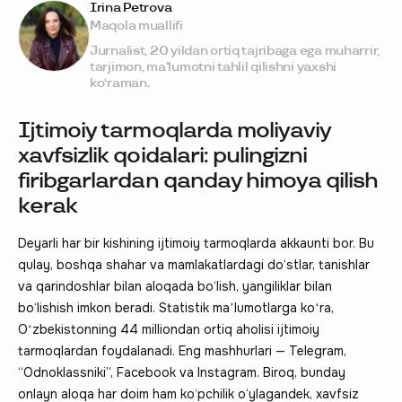
Irina Petrova
Maqola muallifi
Jurnalist, 20 yildan ortiq tajribaga ega muharrir,
tarjimon, ma’lumotni tahlil qilishni yaxshi
ko‘raman.
Ijtimoiy tarmoqlarda moliyaviy
xavfsizlik qoidalari: pulingizni
firibgarlardan qanday himoya qilish
kerak
Deyarli har bir kishining ijtimoiy tarmoqlarda akkaunti bor. Bu
qulay, boshqa shahar va mamlakatlardagi do‘stlar, tanishlar
va qarindoshlar bilan aloqada bo‘lish, yangiliklar bilan
bo‘lishish imkon beradi. Statistik maʼlumotlarga koʻra,
Oʻzbekistonning 44 milliondan ortiq aholisi ijtimoiy
tarmoqlardan foydalanadi. Eng mashhurlari — Telegram,
“Odnoklassniki”, Facebook va Instagram. Biroq, bunday
onlayn aloqa har doim ham ko‘pchilik o‘ylagandek, xavfsiz