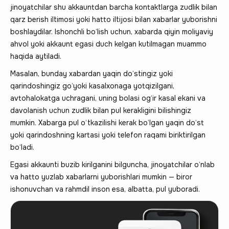
jinoyatchilar shu akkauntdan barcha kontaktlarga zudlik bilan
qarz berish iltimosi yoki hatto iltijosi bilan xabarlar yuborishni
boshlaydilar. Ishonchli bo‘lish uchun, xabarda qiyin moliyaviy
ahvol yoki akkaunt egasi duch kelgan kutilmagan muammo
haqida aytiladi.
Masalan, bunday xabardan yaqin do‘stingiz yoki
qarindoshingiz go‘yoki kasalxonaga yotqizilgani,
avtohalokatga uchragani, uning bolasi og‘ir kasal ekani va
davolanish uchun zudlik bilan pul kerakligini bilishingiz
mumkin. Xabarga pul o‘tkazilishi kerak bo‘lgan yaqin do‘st
yoki qarindoshning kartasi yoki telefon raqami biriktirilgan
bo‘ladi.
Egasi akkaunti buzib kirilganini bilguncha, jinoyatchilar o‘nlab
va hatto yuzlab xabarlarni yuborishlari mumkin — biror
ishonuvchan va rahmdil inson esa, albatta, pul yuboradi.