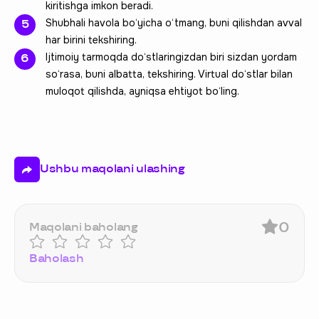
kiritishga imkon beradi.
Shubhali havola bo‘yicha o‘tmang, buni qilishdan avval
har birini tekshiring.
Ijtimoiy tarmoqda do‘stlaringizdan biri sizdan yordam
so‘rasa, buni albatta, tekshiring. Virtual do‘stlar bilan
muloqot qilishda, ayniqsa ehtiyot bo‘ling.
Ushbu maqolani ulashing
0
Maqolani baholang
Baholash