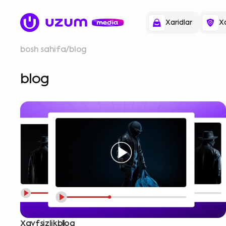
Xaridlar
Xa
bosh sahifa
blog
blog
Xavfsizlik
blog