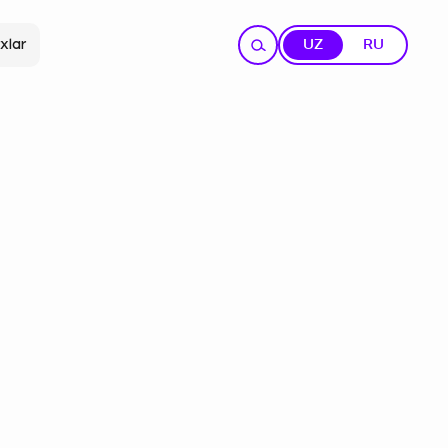
xlar
UZ
RU