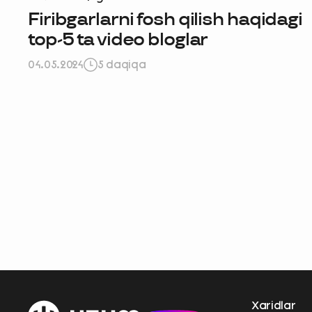
Firibgarlarni fosh qilish haqidagi
top-5 ta video bloglar
04.05.2024
5 daqiqa
Ravnaqimizga
so‘rovnomad
boshlash
Xaridlar