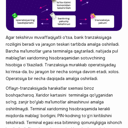
Agar tekshiruv muvaffaqiyatli o'tsa, bank tranzaksiyaga
roziligini beradi va jarayon teskari tartibda amalga oshiriladi.
Barcha ma'lumotlar yana terminalga qaytariladi, natijada pul
mablag'lari xaridorning hisobraqamidan sotuvchining
hisobiga o‘tkaziladi. Tranzaksiya murakkab operatsiyaday
ko‘rinsa-da, bu jarayon bir necha soniya davom etadi, xolos.
Operatsiya bir necha daqiqada amalga oshiriladi.
Oflayn-tranzaksiyada harakatlar sxemasi biroz
boshqacharoq. Xaridor kartasini terminalga qo'yganidan
so'ng, zanjir bo'ylab ma'lumotlar almashinuvi amalga
oshirilmaydi. Terminal xaridorning hisobraqamida kerakli
miqdorda mablag‘ borligini, PIN-kodning to‘g‘ri kiritilishini
tekshiradi. Terminal egasi esa bitimning qonuniyligiga ishonch