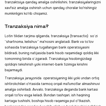
tranzaktsiya qanday amalga oshirilishini, tranzaksiyalaringizni
xavfsiz amalga oshirish uchun qanday choralar ko'rishingiz
mumkinligini ko'rib chiqamiz.
Tranzaksiya nima?
Lotin tilidan tarjima qilganda, tranzaksiya (transactio) so‘zi
“shartnoma, kelishuv” ma'nosini anglatadi. Bank va to‘lov
sohasida tranzaksiya tugallangan bank operatsiyasini
bildiradi, buning natijasida bank hisob raqamidagi qoldiq ikki
tomonning birida o‘zgaradi. Tranzaksiya hisobingizdagi
qoldiqni tekshirish yoki internet-bank tizimiga kirishni
bajarmaydi.
Tranzaksiya jarayonida operatsiyaning ikki yoki undan ortiq
ishtirokchilari o'rtasida tarmoq orqali ma'lumotlar almashinuvi
amalga oshiriladi. Avvalo, tranzaksiya deganda bank kartasi
orqali to'lov esga keladi. Bundan tashqari, ish haqining
kartaga tushishi, boshqa hisob raqamiga pul o'tkazish,