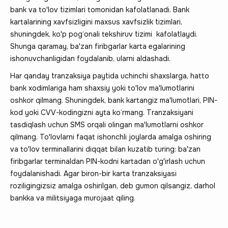
bank va to'lov tizimlari tomonidan kafolatlanadi. Bank
kartalarining xavfsizligini maxsus xavfsizlik tizimlari,
shuningdek, ko'p pog‘onali tekshiruv tizimi kafolatlaydi.
Shunga qaramay, ba'zan firibgarlar karta egalarining
ishonuvchanligidan foydalanib, ularni aldashadi.
Har qanday tranzaksiya paytida uchinchi shaxslarga, hatto
bank xodimlariga ham shaxsiy yoki to'lov ma'lumotlarini
oshkor qilmang. Shuningdek, bank kartangiz ma'lumotlari, PIN-
kod yoki CVV-kodingizni ayta ko‘rmang. Tranzaksiyani
tasdiqlash uchun SMS orqali olingan ma'lumotlarni oshkor
qilmang. To'lovlarni faqat ishonchli joylarda amalga oshiring
va to'lov terminallarini diqqat bilan kuzatib turing: ba'zan
firibgarlar terminaldan PIN-kodni kartadan o'g'irlash uchun
foydalanishadi. Agar biron-bir karta tranzaksiyasi
roziligingizsiz amalga oshirilgan, deb gumon qilsangiz, darhol
bankka va militsiyaga murojaat qiling.