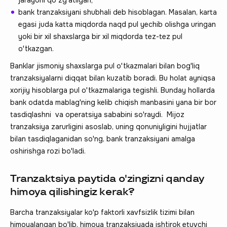
bank tranzaksiyani shubhali deb hisoblagan. Masalan, karta
egasi juda katta miqdorda naqd pul yechib olishga uringan
yoki bir xil shaxslarga bir xil miqdorda tez-tez pul
o'tkazgan.
Banklar jismoniy shaxslarga pul o'tkazmalari bilan bog'liq
tranzaksiyalarni diqqat bilan kuzatib boradi. Bu holat ayniqsa
xorijiy hisoblarga pul o'tkazmalariga tegishli. Bunday hollarda
bank odatda mablag'ning kelib chiqish manbasini yana bir bor
tasdiqlashni va operatsiya sababini so'raydi. Mijoz
tranzaksiya zarurligini asoslab, uning qonuniyligini hujjatlar
bilan tasdiqlaganidan so'ng, bank tranzaksiyani amalga
oshirishga rozi bo'ladi.
Tranzaktsiya paytida o'zingizni qanday
himoya qilishingiz kerak?
Barcha tranzaksiyalar ko'p faktorli xavfsizlik tizimi bilan
himoyalangan bo'lib, himoya tranzaksiyada ishtirok etuvchi