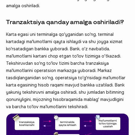
amalga oshiriladi.
Tranzaktsiya qanday amalga oshiriladi?
Karta egasi uni terminalga qo'yganidan so'ng, terminal
kartadagi ma'lumotlarni qayta ishlaydi va shu joyga xizmat
ko'rsatadigan bankka yuboradi. Bank, o'z navbatida,
ma'lumotlarni kartani chop etgan to'lov tizimiga o'tkazadi.
Tekshiruvdan so'ng to'lov tizimi barcha tranzaksiya
ma'lumotlarini operatsion markazga yuboradi. Markaz
tasdiqlanganidan so'ng, operatsiya to'g'risidagi ma'lumotlar
karta egasining hisob raqami mavjud bankka uzatiladi. Bank
yakuniy tekshiruvni amalga oshiradi, shu jumladan bitimning
qonuniyligini, mijozning hisobraqamida mablag' mavjudligini
va barcha to'lov ma'lumotlarini tekshiradi.