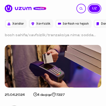
RU
UZ
Xaridlar
Xavfsizlik
Sarflash va tejash
Dar
bosh sahifa
/
xavfsizlik
/
tranzaksiya nima: sodda
qilib tushuntiramiz
25.04.2024
4 daqiqa
7227