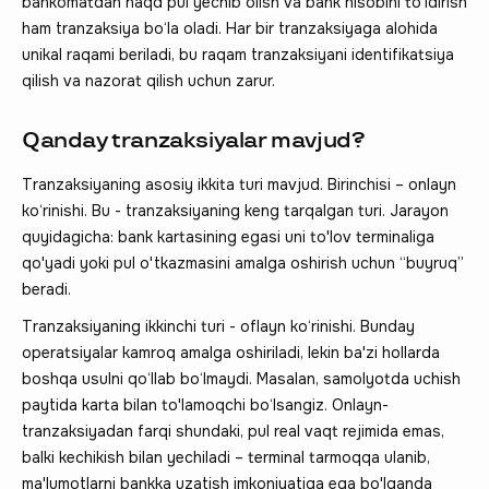
bankomatdan naqd pul yechib olish va bank hisobini to'ldirish
ham tranzaksiya bo‘la oladi. Har bir tranzaksiyaga alohida
unikal raqami beriladi, bu raqam tranzaksiyani identifikatsiya
qilish va nazorat qilish uchun zarur.
Qanday tranzaksiyalar mavjud?
Tranzaksiyaning asosiy ikkita turi mavjud. Birinchisi – onlayn
ko‘rinishi. Bu - tranzaksiyaning keng tarqalgan turi. Jarayon
quyidagicha: bank kartasining egasi uni to'lov terminaliga
qo'yadi yoki pul o'tkazmasini amalga oshirish uchun “buyruq”
beradi.
Tranzaksiyaning ikkinchi turi - oflayn ko‘rinishi. Bunday
operatsiyalar kamroq amalga oshiriladi, lekin ba'zi hollarda
boshqa usulni qo‘llab bo‘lmaydi. Masalan, samolyotda uchish
paytida karta bilan to'lamoqchi bo‘lsangiz. Onlayn-
tranzaksiyadan farqi shundaki, pul real vaqt rejimida emas,
balki kechikish bilan yechiladi – terminal tarmoqqa ulanib,
ma'lumotlarni bankka uzatish imkoniyatiga ega bo'lganda