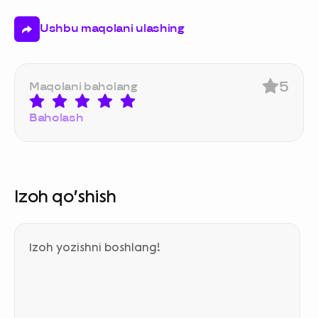
Ushbu maqolani ulashing
5
Maqolani baholang
Baholash
Izoh qo‘shish