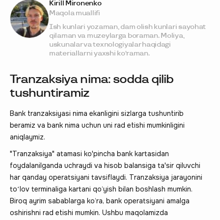
Kirill Mironenko
Maqola muallifi
Ish kunlari yozaman, dam olish kunlari sayohat
qilaman va muzeylarga boraman. Moliya,
uskunalar va texnologiyalar haqidagi
materiallarni yaxshi ko‘raman.
Tranzaksiya nima: sodda qilib
tushuntiramiz
Bank tranzaksiyasi nima ekanligini sizlarga tushuntirib
beramiz va bank nima uchun uni rad etishi mumkinligini
aniqlaymiz.
"Tranzaksiya" atamasi ko'pincha bank kartasidan
foydalanilganda uchraydi va hisob balansiga ta'sir qiluvchi
har qanday operatsiyani tavsiflaydi. Tranzaksiya jarayonini
toʻlov terminaliga kartani qo‘yish bilan boshlash mumkin.
Biroq ayrim sabablarga ko‘ra, bank operatsiyani amalga
oshirishni rad etishi mumkin. Ushbu maqolamizda