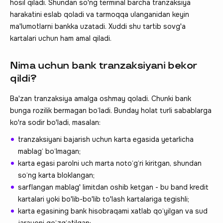
hosil qiladi. Shundan so'ng terminal barcha tranzaksiya
harakatini eslab qoladi va tarmoqqa ulanganidan keyin
ma'lumotlarni bankka uzatadi. Xuddi shu tartib sovg'a
kartalari uchun ham amal qiladi.
Nima uchun bank tranzaksiyani bekor
qildi?
Ba'zan tranzaksiya amalga oshmay qoladi. Chunki bank
bunga rozilik bermagan bo‘ladi. Bunday holat turli sabablarga
ko'ra sodir bo'ladi, masalan:
tranzaksiyani bajarish uchun karta egasida yetarlicha
mablag‘ bo‘lmagan;
karta egasi parolni uch marta noto‘g‘ri kiritgan, shundan
so‘ng karta bloklangan;
sarflangan mablag' limitdan oshib ketgan - bu band kredit
kartalari yoki bo'lib-bo'lib to'lash kartalariga tegishli;
karta egasining bank hisobraqami xatlab qo‘yilgan va sud
jarayoni qo‘zg‘atilgan;