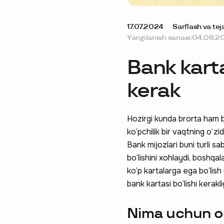
17.07.2024
Sarflash va tej
Yangilanish sanasi:
04.08.2
Bank karta
kerak
Hozirgi kunda brorta ham ba
ko‘pchilik bir vaqtning o‘zid
Bank mijozlari buni turli sab
bo‘lishini xohlaydi, boshqa
ko‘p kartalarga ega bo‘lish 
bank kartasi bo‘lishi keraklig
Nima uchun od