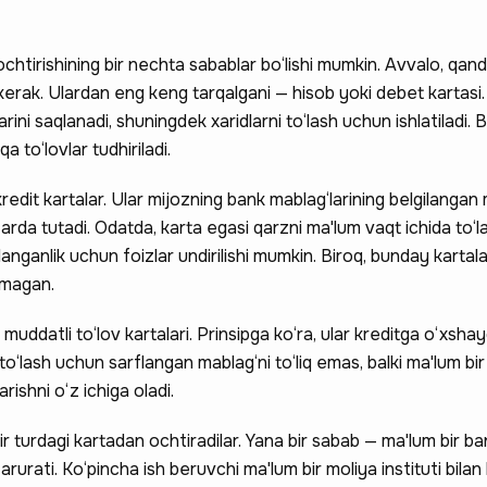
ochtirishining bir nechta sabablar bo‘lishi mumkin. Avvalo, qan
sh kerak. Ulardan eng keng tarqalgani — hisob yoki debet kartas
arini saqlanadi, shuningdek xaridlarni to‘lash uchun ishlatiladi.
a to‘lovlar tudhiriladi.
 kredit kartalar. Ular mijozning bank mablag‘larining belgilangan
arda tutadi. Odatda, karta egasi qarzni ma'lum vaqt ichida to‘la
nganlik uchun foizlar undirilishi mumkin. Biroq, bunday kartala
lmagan.
 muddatli to‘lov kartalari. Prinsipga ko‘ra, ular kreditga o‘xsh
i to‘lash uchun sarflangan mablag‘ni to‘liq emas, balki ma'lum b
rishni o‘z ichiga oladi.
bir turdagi kartadan ochtiradilar. Yana bir sabab — ma'lum bir ba
arurati. Ko‘pincha ish beruvchi ma'lum bir moliya instituti bilan