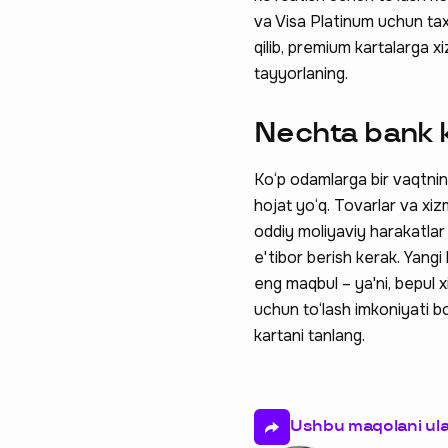
va Visa Platinum uchun tax
qilib, premium kartalarga 
tayyorlaning.
Nechta bank ka
Ko‘p odamlarga bir vaqtning
hojat yo‘q. Tovarlar va xiz
oddiy moliyaviy harakatlar 
e'tibor berish kerak. Yangi
eng maqbul – ya'ni, bepul xi
uchun to‘lash imkoniyati bo
kartani tanlang.
Ushbu maqolani ul