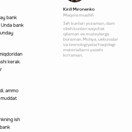
Kirill Mironenko
Maqola muallifi
day bank
Ish kunlari yozaman, dam
i. Unda bank
olish kunlari sayohat
 Bunday
qilaman va muzeylarga
boraman. Moliya, uskunalar
va texnologiyalar haqidagi
materiallarni yaxshi
 miqdoridan
ko‘raman.
shi kerak.
r
aydi, ammo
ir muddat
nkning ish
 bank