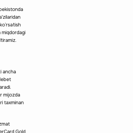
‘zbekistonda
'zilaridan
ko‘rsatish
m miqdordagi
tiramiz.
ti ancha
 debet
radi.
ar mijozda
ari taxminan
izmat
sterCard Gold