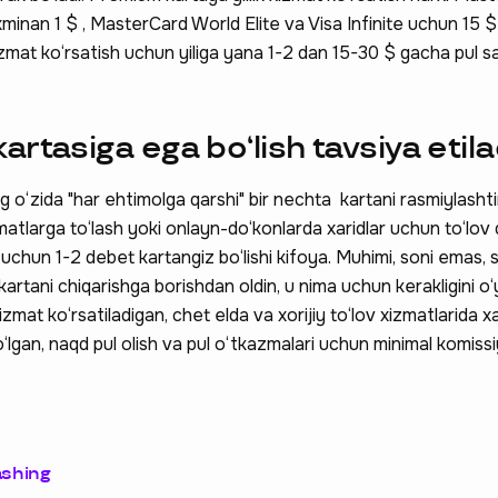
minan 1 $ , MasterCard World Elite va Visa Infinite uchun 15 
xizmat ko‘rsatish uchun yiliga yana 1-2 dan 15-30 $ gacha pul s
rtasiga ega bo‘lish tavsiya etila
 o‘zida "har ehtimolga qarshi" bir nechta kartani rasmiylashti
matlarga to‘lash yoki onlayn-do‘konlarda xaridlar uchun to‘lov q
uchun 1-2 debet kartangiz bo‘lishi kifoya. Muhimi, soni emas, s
 kartani chiqarishga borishdan oldin, u nima uchun kerakligini o‘
zmat ko‘rsatiladigan, chet elda va xorijiy to‘lov xizmatlarida xa
‘lgan, naqd pul olish va pul o‘tkazmalari uchun minimal komiss
ashing