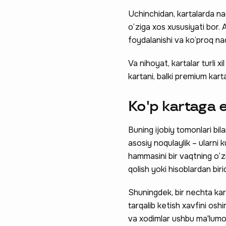
Uchinchidan, kartalarda naq
o‘ziga xos xususiyati bor. A
foydalanishi va ko‘proq naq
Va nihoyat, kartalar turli x
kartani, balki premium karta
Ko'p kartaga e
Buning ijobiy tomonlari bila
asosiy noqulaylik – ularni k
hammasini bir vaqtning o‘zid
qolish yoki hisoblardan bir
Shuningdek, bir nechta kart
tarqalib ketish xavfini oshi
va xodimlar ushbu ma'lumotl