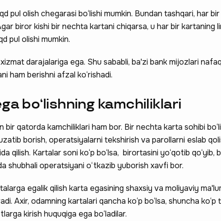
d pul olish chegarasi bo‘lishi mumkin. Bundan tashqari, har bir
gar biror kishi bir nechta kartani chiqarsa, u har bir kartaning l
d pul olishi mumkin.
il xizmat darajalariga ega. Shu sababli, ba'zi bank mijozlari naf
ni ham berishni afzal ko‘rishadi.
ga bo‘lishning kamchiliklari
n bir qatorda kamchiliklari ham bor. Bir nechta karta sohibi bo‘l
uzatib borish, operatsiyalarni tekshirish va parollarni eslab qoli
a qilish. Kartalar soni ko‘p bo‘lsa, birortasini yo‘qotib qo‘yib
ida shubhali operatsiyani o‘tkazib yuborish xavfi bor.
alarga egalik qilish karta egasining shaxsiy va moliyaviy ma'lu
radi. Axir, odamning kartalari qancha ko‘p bo‘lsa, shuncha ko‘p t
arga kirish huquqiga ega bo‘ladilar.