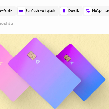
vfsizlik
Sarflash va tejash
Darslik
Ma'qul nar
 nechta