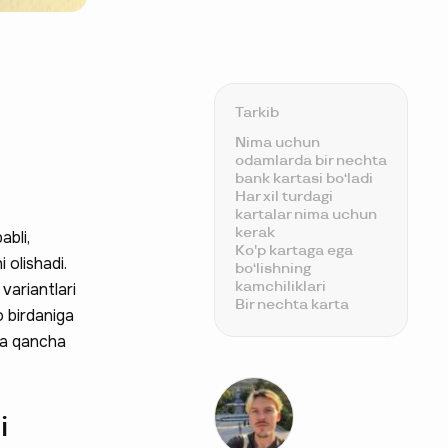
Tarkib
Nima uchun
odamlarda bir nechta
bank kartasi bo‘ladi
Har xil turdagi
kartalar nima uchun
kerak
abli,
Ko'p kartaga ega
i olishadi.
bo‘lishning
kamchiliklari
 variantlari
Bir nechta karta
o birdaniga
ishlatish qanchaga
ida qancha
tushadi
Nechta bank
kartasiga ega bo‘lish
tavsiya etiladi
i