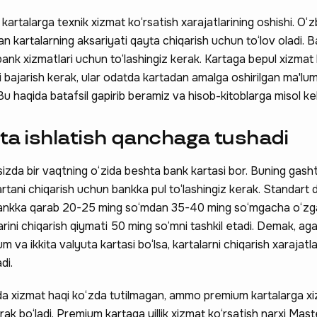
 kartalarga texnik xizmat ko‘rsatish xarajatlarining oshishi. O
n kartalarning aksariyati qayta chiqarish uchun to‘lov oladi. Ba
bank xizmatlari uchun to‘lashingiz kerak. Kartaga bepul xizmat 
i bajarish kerak, ular odatda kartadan amalga oshirilgan ma'lu
 Bu haqida batafsil gapirib beramiz va hisob-kitoblarga misol kel
rta ishlatish qanchaga tushadi
 hissa qo'shing —
, sizda bir vaqtning o‘zida beshta bank kartasi bor. Buning gash
rtani chiqarish uchun bankka pul to‘lashingiz kerak. Standart
a qatnashing ❤️
 bankka qarab 20-25 ming so‘mdan 35-40 ming so‘mgacha o‘zga
rini chiqarish qiymati 50 ming so‘mni tashkil etadi. Demak, ag
um va ikkita valyuta kartasi bo‘lsa, kartalarni chiqarish xarajatl
di.
rda xizmat haqi ko‘zda tutilmagan, ammo premium kartalarga x
rak bo‘ladi. Premium kartaga yillik xizmat ko‘rsatish narxi Ma