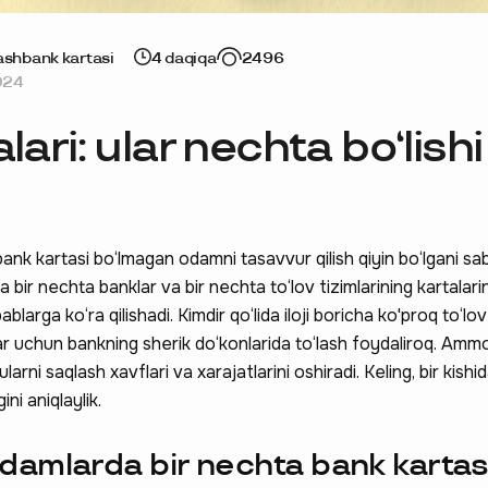
ash
bank kartasi
4 daqiqa
2496
024
lari: ular nechta bo‘lishi
nk kartasi bo‘lmagan odamni tasavvur qilish qiyin bo‘lgani sab
a bir nechta banklar va bir nechta to‘lov tizimlarining kartalarin
ablarga ko‘ra qilishadi. Kimdir qo‘lida iloji boricha ko'proq to‘lov
lar uchun bankning sherik do‘konlarida to‘lash foydaliroq. Amm
ularni saqlash xavflari va xarajatlarini oshiradi. Keling, bir kish
ini aniqlaylik.
amlarda bir nechta bank kartas