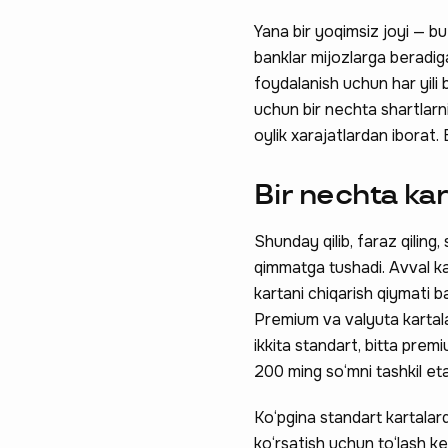
Yana bir yoqimsiz joyi — bu
banklar mijozlarga beradiga
foydalanish uchun har yili 
uchun bir nechta shartlarn
oylik xarajatlardan iborat.
Bir nechta ka
Ravnaqimizga
Shunday qilib, faraz qiling
qimmatga tushadi. Avval ka
so‘rovnomad
kartani chiqarish qiymati
Premium va valyuta kartala
boshlash
ikkita standart, bitta premi
200 ming so‘mni tashkil eta
Ko‘pgina standart kartala
ko‘rsatish uchun to‘lash ke