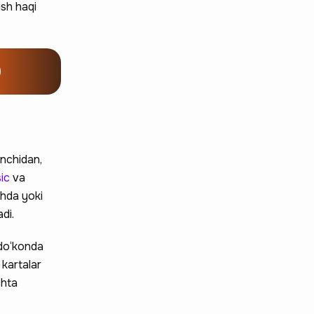
ish haqi
inchidan,
ic
va
shda yoki
di.
-do‘konda
 kartalar
chta