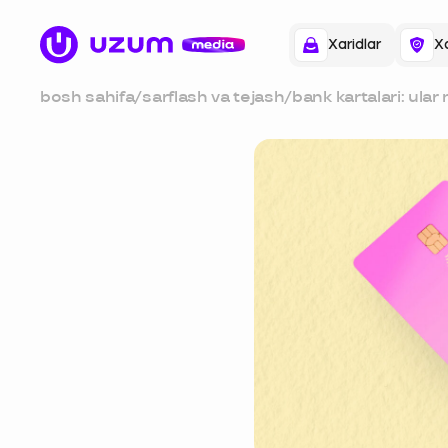
Xaridlar
Xa
bosh sahifa
/
sarflash va tejash
/
bank kartalari: ular
bo‘lishi kerak