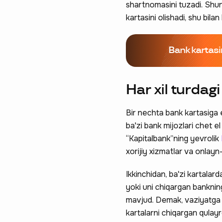
shartnomasini tuzadi. Shun
kartasini olishadi, shu bila
Bank kartasi
Har xil turdag
Bir nechta bank kartasiga e
ba'zi bank mijozlari chet el
“Kapitalbank”ning yevrolik
xorijiy xizmatlar va onlayn
Ikkinchidan, ba'zi kartalar
yoki uni chiqargan bankning
mavjud. Demak, vaziyatga q
kartalarni chiqargan qulayr