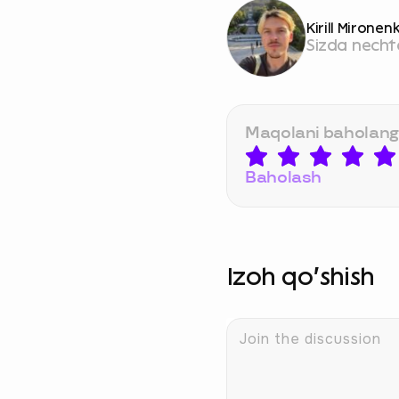
Kirill Mironen
Sizda necht
Maqolani baholang
Baholash
Izoh qo‘shish