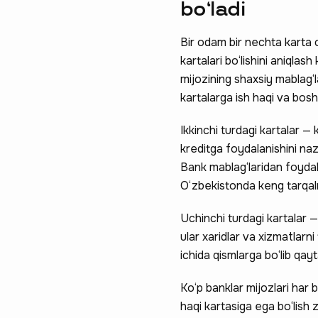
bo‘ladi
Bir odam bir nechta karta 
kartalari bo‘lishini aniqla
mijozining shaxsiy mablag‘l
kartalarga ish haqi va boshq
Ikkinchi turdagi kartalar —
kreditga foydalanishini naz
Bank mablag‘laridan foydala
O‘zbekistonda keng tarqa
Uchinchi turdagi kartalar —
ular xaridlar va xizmatlarn
ichida qismlarga bo‘lib qayta
Ko‘p banklar mijozlari har 
haqi kartasiga ega bo‘lish z