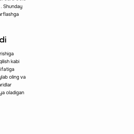
$ . Shunday
arflashga
di
rishiga
ilish kabi
ifatiga
ylab oling va
ridlar
iya oladigan