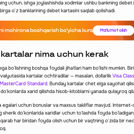
ing uchun, ishga joylashishda xodimlar ushbu bankning debet 
n birga o‘z banklarining debet kartasini saqlab qolishadi.
ni mohirona boshqarish boʻyicha kurs
Ma'lumot olish
i kartalar nima uchun kerak
ga bo‘lishning boshqa foydali jihatlari ham bo‘lishi mumkin. Bir
 valyutasida kartalar ochtiradilar — masalan, dollarlik
Visa Class
MasterCard Standard
. Bunday kartalar chet elga sayohat qili
-do‘konlarda xarid qilishda hisob-kitoblarni yanada qulayroq qila
da egalari uchun bonuslar va maxsus takliflar mavjud. Internet
 sherik do‘konlarida xaridlar uchun to‘lashda foyda bo‘ladigan
arab har biridan foyda olish uchun bir vaqtning o‘zida bir ne
oq.