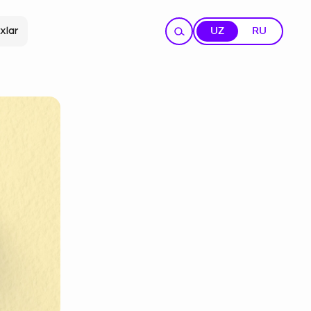
xlar
UZ
RU