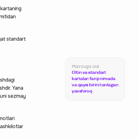
 kartaning
imitidan
aqat standart
Oltin va standart
kartalar: farqi nimada
ishdagi
va qaysi birini tanlagan
shdir. Yana
yaxshiroq
, buni sezmay
motlari
ashkilotlar