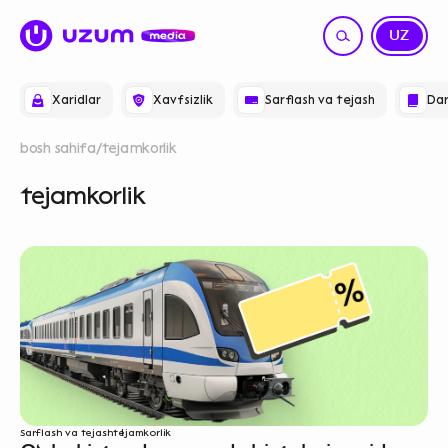
RU
UZ
Xaridlar
Xavfsizlik
Sarflash va tejash
Dar
bosh sahifa
tejamkorlik
tejamkorlik
Sarflash va tejash
tejamkorlik