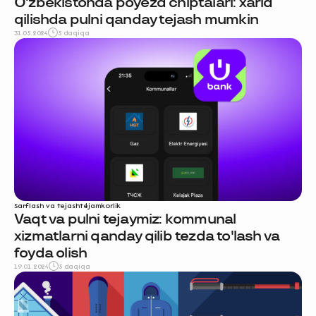
O‘zbekistonda poyezd chiptalari: xarid
qilishda pulni qanday tejash mumkin
31.05.2024
5 daqiqa
Sarflash va tejash
tejamkorlik
Vaqt va pulni tejaymiz: kommunal
xizmatlarni qanday qilib tezda to'lash va
foyda olish
19.01.2024
5 daqiqa