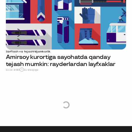
Sarflash va tejash
tejamkorlik
Amirsoy kurortiga sayohatda qanday
tejash mumkin: rayderlardan layfxaklar
11.12.2023
11 daqiqa
e
L
o
a
d
M
o
r