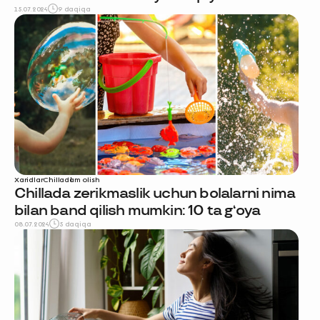
15.07.2024
9 daqiqa
Xaridlar
Chilla
dam olish
Chillada zerikmaslik uchun bolalarni nima
bilan band qilish mumkin: 10 ta g‘oya
08.07.2024
5 daqiqa