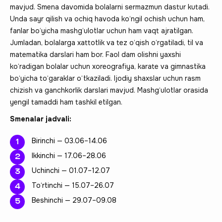
mavjud. Smena davomida bolalarni sermazmun dastur kutadi.
Unda sayr qilish va ochiq havoda ko‘ngil ochish uchun ham,
fanlar bo‘yicha mashg‘ulotlar uchun ham vaqt ajratilgan.
Jumladan, bolalarga xattotlik va tez o‘qish o‘rgatiladi, til va
matematika darslari ham bor. Faol dam olishni yaxshi
ko‘radigan bolalar uchun xoreografiya, karate va gimnastika
bo‘yicha to‘garaklar o‘tkaziladi. Ijodiy shaxslar uchun rasm
chizish va ganchkorlik darslari mavjud. Mashg‘ulotlar orasida
yengil tamaddi ham tashkil etilgan.
Smenalar jadvali:
Birinchi — 03.06–14.06
Ikkinchi — 17.06–28.06
Uchinchi — 01.07–12.07
To‘rtinchi — 15.07–26.07
Beshinchi — 29.07–09.08