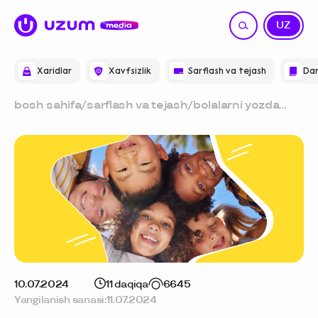
RU
UZ
Xaridlar
Xavfsizlik
Sarflash va tejash
Dar
bosh sahifa
/
sarflash va tejash
/
bolalarni yozda
qayerga yuborish
mumkin: toshkent
va toshkent
viloyatidagi bolalar
oromgohlari
10.07.2024
11 daqiqa
6645
Yangilanish sanasi:
11.07.2024