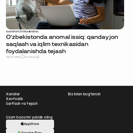
Xaridlar
Chilla
xaridlar
O‘zbekistonda anomal issiq: qanday jon
saqlash va iqlim texnikasidan
foydalanishda tejash
08.07.2024
10 daqiqa
Ravnaqimizga hissa
qo'shing — so‘rovnomada
qatnashing ❤️
Xaridlar
Biz bilan bog'lanish
Xavfsizlik
boshlash
Sarflash va tejash
Uzum Bank bilan
Uzum bozorini yuklab oling
ko'proq imtiyozlar
AppStore
Google Play