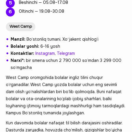
Beshinchi — 05.08–17.08
Oltinchi — 19.08–30.08
West Camp
Manzil:
Bo‘stonliq tumani, Xoʻjakent qishlog‘i
Bolalar yoshi:
6-16 yosh
Kontaktlar:
Instagram
,
Telegram
Narxi*:
bir smena uchun 2 790 000 so‘mdan 3 299 000
so‘mgacha
West Camp oromgohida bolalar ingliz tilini chuqur
o‘rganadilar. West Camp yozda bolalar uchun eng sevimli
dam olish yo‘nalishlardan biri bo‘lib qolmoqda. Buni nafaqat
bolalar va ota-onalarining ko‘plab ijobiy sharhlari, balki
loyihaning ijtimoiy tarmoqlardagi mashhurligi ham tasdiqlaydi.
Kampus Bo‘stonliq tumanida joylashgan.
Kun davomida bolalar nafaqat til bilish darajasini oshiradilar.
Dasturda zaryadka, hovuzda cho‘milish, qiziqishlar bo‘yicha