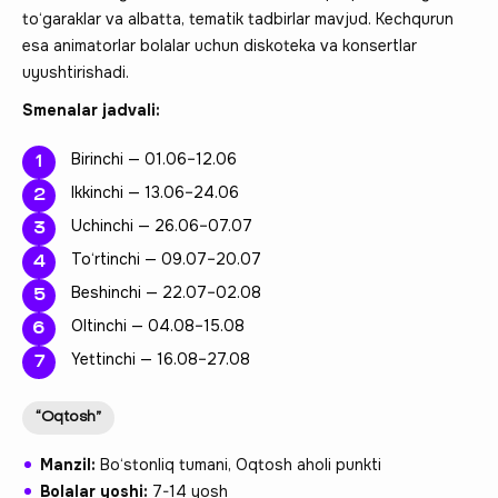
to‘garaklar va albatta, tematik tadbirlar mavjud. Kechqurun
esa animatorlar bolalar uchun diskoteka va konsertlar
uyushtirishadi.
Smenalar jadvali:
Birinchi — 01.06–12.06
Ikkinchi — 13.06–24.06
Uchinchi — 26.06–07.07
To‘rtinchi — 09.07–20.07
Beshinchi — 22.07–02.08
Oltinchi — 04.08–15.08
Yettinchi — 16.08–27.08
“Oqtosh”
Manzil:
Bo‘stonliq tumani, Oqtosh aholi punkti
Bolalar yoshi:
7-14 yosh