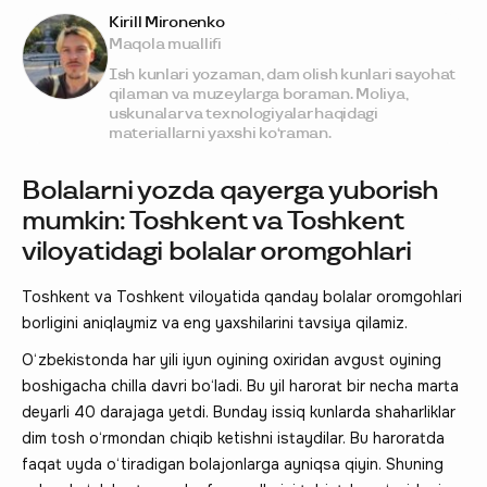
Kirill Mironenko
Maqola muallifi
Ish kunlari yozaman, dam olish kunlari sayohat
qilaman va muzeylarga boraman. Moliya,
uskunalar va texnologiyalar haqidagi
materiallarni yaxshi ko‘raman.
Bolalarni yozda qayerga yuborish
mumkin: Toshkent va Toshkent
viloyatidagi bolalar oromgohlari
Toshkent va Toshkent viloyatida qanday bolalar oromgohlari
borligini aniqlaymiz va eng yaxshilarini tavsiya qilamiz.
O‘zbekistonda har yili iyun oyining oxiridan avgust oyining
boshigacha chilla davri bo‘ladi. Bu yil harorat bir necha marta
deyarli 40 darajaga yetdi. Bunday issiq kunlarda shaharliklar
dim tosh o‘rmondan chiqib ketishni istaydilar. Bu haroratda
faqat uyda o‘tiradigan bolajonlarga ayniqsa qiyin. Shuning