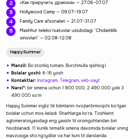
«‎‎Как приручить дракона» — 27.06–07.07
Hollywood Camp — 09.07–19.07
Family Care afsonalari — 21.07–31.07
Mashhur teleko‘rsatuvlar uslubidagi “Chidamlilik
sinovlari” — 02.08–12.08
Happy Summer
Manzil:
Bo‘stonliq tumani, Burchmulla qishlog‘i
Bolalar yoshi:
6-16 yosh
Kontaktlar:
Instagram
,
Telegram
,
veb-sayt
Narxi*:
bir smena uchun 1 800 000, 2 490 000 yoki 3
490 000 so‘m
Happy Summer ingliz tili bilimlarini rivojlantirmoqchi bo‘lgan
bolalar uchun mos keladi. Sharhlarga ko‘ra, Toshkent
aglomeratsiyasidagi eng yaxshi til oromgohlaridan biri
hisoblanadi. 11 kunlik tematik smena davomida bolalar uning
mavzusiga sho‘ng‘iydilar va har kuni til darslarida