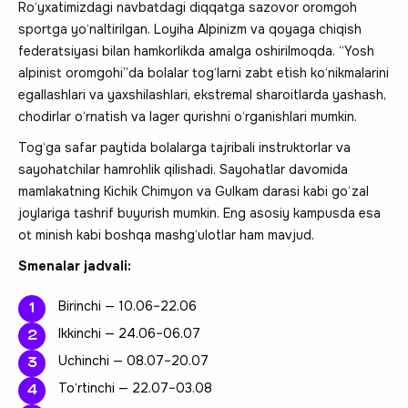
Ro‘yxatimizdagi navbatdagi diqqatga sazovor oromgoh
sportga yo‘naltirilgan. Loyiha Alpinizm va qoyaga chiqish
federatsiyasi bilan hamkorlikda amalga oshirilmoqda. “Yosh
alpinist oromgohi”da bolalar tog‘larni zabt etish ko‘nikmalarini
egallashlari va yaxshilashlari, ekstremal sharoitlarda yashash,
chodirlar o‘rnatish va lager qurishni o‘rganishlari mumkin.
Tog‘ga safar paytida bolalarga tajribali instruktorlar va
sayohatchilar hamrohlik qilishadi. Sayohatlar davomida
mamlakatning Kichik Chimyon va Gulkam darasi kabi go‘zal
joylariga tashrif buyurish mumkin. Eng asosiy kampusda esa
ot minish kabi boshqa mashg‘ulotlar ham mavjud.
Smenalar jadvali:
Birinchi — 10.06–22.06
Ikkinchi — 24.06–06.07
Uchinchi — 08.07–20.07
To‘rtinchi — 22.07–03.08