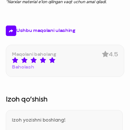
*Narxlar material e'lon qilingan vaqt uchun amal qiladi.
Ushbu maqolani ulashing
4.5
Maqolani baholang
Baholash
Izoh qo‘shish