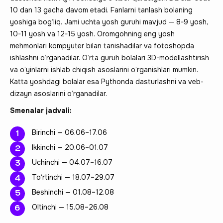
10 dan 13 gacha davom etadi. Fanlarni tanlash bolaning
yoshiga bog‘liq. Jami uchta yosh guruhi mavjud — 8-9 yosh,
10-11 yosh va 12-15 yosh. Oromgohning eng yosh
mehmonlari kompyuter bilan tanishadilar va fotoshopda
ishlashni o‘rganadilar. O‘rta guruh bolalari 3D-modellashtirish
va o‘yinlarni ishlab chiqish asoslarini o‘rganishlari mumkin.
Katta yoshdagi bolalar esa Pythonda dasturlashni va veb-
dizayn asoslarini o‘rganadilar.
Smenalar jadvali:
Birinchi — 06.06–17.06
Ikkinchi — 20.06–01.07
Uchinchi — 04.07–16.07
To‘rtinchi — 18.07–29.07
Beshinchi — 01.08–12.08
Oltinchi — 15.08–26.08