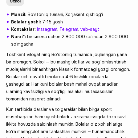
Sokol
Manzil:
Bo‘stonliq tumani, Xoʻjakent qishlog‘i
Bolalar yoshi:
7-15 yosh
Kontaktlar:
Instagram
,
Telegram
,
veb-sayt
Narxi*:
bir smena uchun 2 800 000 so‘mdan 2 900 000
so‘mgacha
Toshkent viloyatining Bo‘stonliq tumanida joylashgan yana
bir oromgoh. Sokol — bu mashg‘ulotlar va sog‘lomlashtirish
muolajalarini birlashtirgan klassik formatdagi yozgi oromgoh.
Bolalar uch qavatli binolarda 4-6 kishilik xonalarda
yashaydilar. Har kuni bolalar besh mahal ovqatlanadilar,
ularning xavfsizligi va sog‘lig‘i malakali mutaxassislar
tomonidan nazorat qilinadi.
Kun tartibida darslar va to‘garaklar bilan birga sport
musobaqalari ham uyushtiriladi. Jazirama issiqda toza suvli
ikkita hovuzda salqinlash mumkin. Bolalar o‘z xohishlariga
ko‘ra mashg‘ulotlarni tanlashlari mumkin — hunarmandchilik