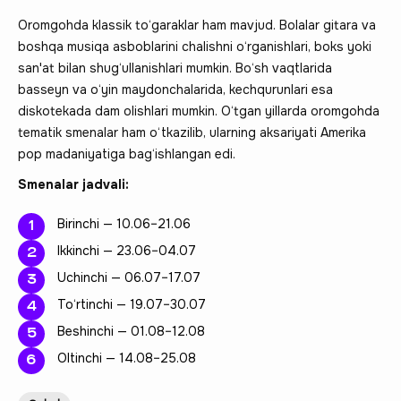
Oromgohda klassik to‘garaklar ham mavjud. Bolalar gitara va
boshqa musiqa asboblarini chalishni o‘rganishlari, boks yoki
san'at bilan shug‘ullanishlari mumkin. Bo‘sh vaqtlarida
basseyn va o‘yin maydonchalarida, kechqurunlari esa
diskotekada dam olishlari mumkin. O‘tgan yillarda oromgohda
tematik smenalar ham o‘tkazilib, ularning aksariyati Amerika
pop madaniyatiga bag‘ishlangan edi.
Smenalar jadvali:
Birinchi — 10.06–21.06
Ikkinchi — 23.06–04.07
Uchinchi — 06.07–17.07
To‘rtinchi — 19.07–30.07
Beshinchi — 01.08–12.08
Oltinchi — 14.08–25.08