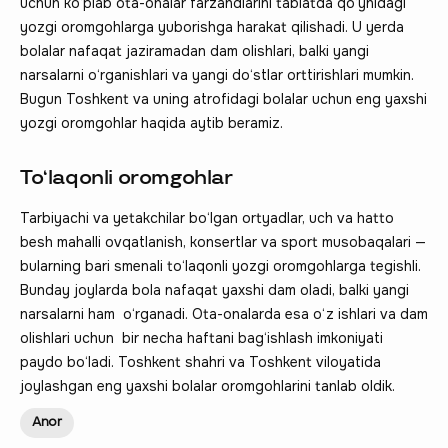
uchun ko‘plab ota-onalar farzandlarini tabiatda qo‘ynidagi
yozgi oromgohlarga yuborishga harakat qilishadi. U yerda
bolalar nafaqat jaziramadan dam olishlari, balki yangi
narsalarni o‘rganishlari va yangi do‘stlar orttirishlari mumkin.
Bugun Toshkent va uning atrofidagi bolalar uchun eng yaxshi
yozgi oromgohlar haqida aytib beramiz.
To‘laqonli oromgohlar
Tarbiyachi va yetakchilar bo‘lgan ortyadlar, uch va hatto
besh mahalli ovqatlanish, konsertlar va sport musobaqalari —
bularning bari smenali to‘laqonli yozgi oromgohlarga tegishli.
Bunday joylarda bola nafaqat yaxshi dam oladi, balki yangi
narsalarni ham o‘rganadi. Ota-onalarda esa o‘z ishlari va dam
olishlari uchun bir necha haftani bag‘ishlash imkoniyati
paydo bo‘ladi. Toshkent shahri va Toshkent viloyatida
joylashgan eng yaxshi bolalar oromgohlarini tanlab oldik.
Anor