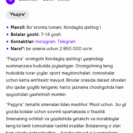
“Радуга”
Manzil:
Boʻstonliq tumani, Xondayliq qishlogʻi
Bolalar yoshi:
7-14 yosh
Kontaktlar:
Instagram
,
Telegram
Narxi*:
bir smena uchun 2 850 000 so‘m
“Радуга” oromgohi Xondayliq qishlog‘i yaqinidagi
xushmanzara hududda joylashgan. Oromgohning keng
hududida turar-joylar, sport maydonchalari, tomoshalar
uchun katta amfiteatr mavjud. Binolar orasida daraxt shoxlari
shu qadar yoyilib ketganki, hatto jazirama choshgohda ham
quyoshdan yashirinish mumkin.
“Радуга” tematik smenalari bilan mashhur. Misol uchun, bu yil
yozda bolalar uchun sovrinli spartakiada o‘tkazildi.
Smenaning ochilish va yopilishida yetakchi va murabbiylar
keng ko‘lamli tomoshalar tashkil etadilar. Bolalarning o‘zlari
ham ularda qatnashadilar — har bir otryad o‘z nomerlarini