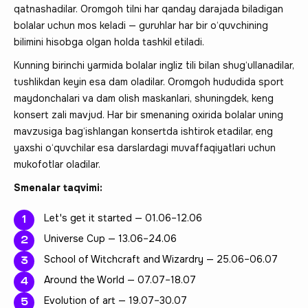
qatnashadilar. Oromgoh tilni har qanday darajada biladigan
bolalar uchun mos keladi — guruhlar har bir o‘quvchining
bilimini hisobga olgan holda tashkil etiladi.
Kunning birinchi yarmida bolalar ingliz tili bilan shug‘ullanadilar,
tushlikdan keyin esa dam oladilar. Oromgoh hududida sport
maydonchalari va dam olish maskanlari, shuningdek, keng
konsert zali mavjud. Har bir smenaning oxirida bolalar uning
mavzusiga bag‘ishlangan konsertda ishtirok etadilar, eng
yaxshi o‘quvchilar esa darslardagi muvaffaqiyatlari uchun
mukofotlar oladilar.
Smenalar taqvimi:
Let's get it started — 01.06–12.06
Universe Cup — 13.06–24.06
School of Witchcraft and Wizardry — 25.06–06.07
Around the World — 07.07–18.07
Evolution of art — 19.07–30.07