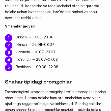
tayyorlaydi. Konsertlar va raqs kechalari bilan bir qatorda
bolalar uchun lazer kechalari, iste'dodlar tanlovi va shou-
dasturlar tashkil etiladi.
Smenalar jadvali:
Birinchi — 10.06–23.06
Ikkinchi — 25.06–08.07
Uchinchi — 10.07–23.07
To‘rtinchi — 25.07–07.08
Beshinchi — 09.08–22.08
Shahar tipidagi oromgohlar
Farzandingizni uzoqdagi oromgohga to‘liq smenaga yuborish
shart emas. Hamma bolalar ham ota-onalaridan uzoq vaqt
ajralishga tayyor bo‘lmaydi va xohlamaydi. Bunday holatlar
uchun shahar tipidagi oromgohlar mavjud — odatda bola u