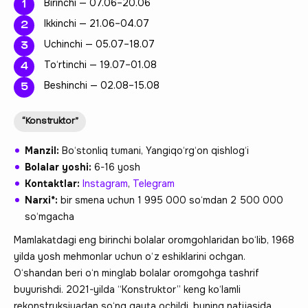
Birinchi — 07.06–20.06
Ikkinchi — 21.06–04.07
Uchinchi — 05.07–18.07
To‘rtinchi — 19.07–01.08
Beshinchi — 02.08–15.08
“Konstruktor”
Manzil:
Bo‘stonliq tumani, Yangiqo‘rg‘on qishlog‘i
Bolalar yoshi:
6-16 yosh
Kontaktlar:
Instagram
,
Telegram
Narxi*:
bir smena uchun 1 995 000 so‘mdan 2 500 000
so‘mgacha
Mamlakatdagi eng birinchi bolalar oromgohlaridan bo‘lib, 1968
yilda yosh mehmonlar uchun o‘z eshiklarini ochgan.
O‘shandan beri o‘n minglab bolalar oromgohga tashrif
buyurishdi. 2021-yilda “Konstruktor” keng ko‘lamli
rekonstruksiyadan so‘ng qayta ochildi, buning natijasida