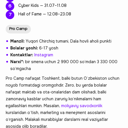
Cyber Kids — 31.07–11.08
Hall of Fame — 12.08–23.08
Pro Camp
Manzil:
Yuqori Chirchiq tumani, Dala hovli aholi punkti
Bolalar yoshi:
6-17 yosh
Kontaktlar:
Instagram
Narxi*:
bir smena uchun 2 990 000 so‘mdan 3 330 000
so‘mgacha
Pro Camp nafaqat Toshkent, balki butun O‘zbekiston uchun
noyob formatdagi oromgohdir. Zero, bu yerda bolalar
nafaqat maktab va ota-onalaridan dam olishadi, balki
zamonaviy kasblar uchun zaruriy ko‘nikmalarni ham
egallashlari mumkin. Masalan,
moliyaviy savodxonlik
kurslaridan o‘tish, marketing va menejment asoslarini
o‘rganish. Malakali murabbiylar darslarni real vaziyatlar
asosida olib boradilar.