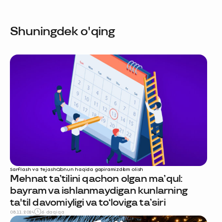
Shuningdek o'qing
Sarflash va tejash
Qonun haqida gapiramiz
dam olish
Mehnat ta’tilini qachon olgan ma’qul:
bayram va ishlanmaydigan kunlarning
ta'til davomiyligi va to‘loviga ta’siri
08.11.2024
6 daqiqa