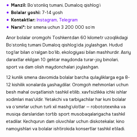
Manzil:
Bo‘stonliq tumani, Dumaloq qishlog‘i
Bolalar yoshi:
7-14 yosh
Kontaktlar:
Instagram
,
Telegram
Narxi*:
bir smena uchun 3 200 000 so‘m
Anor bolalar oromgohi Toshkentdan 60 kilometr uzoqlikdagi
Bo‘stonliq tumani Dumaloq qishlog‘ida joylashgan. Hudud
tog‘lar bilan o‘ralgan bo‘lib, ekologiyasi bilan mashhurdir. Asriy
daraxtlar ekilgan 10 gektar maydonda turar-joy binolari,
sport va dam olish maydonchalari joylashgan.
12 kunlik smena davomida bolalar barcha qulayliklarga ega 8-
12 kishilik xonalarda yashaydilar. Oromgoh mehmonlari uchun
besh mahal ovqatlanish tashkil etilib, xavfsizlikka ichki ishlar
xodimlari mas'uldir. Yetakchi va tarbiyachilar har kuni bolalar
va o‘smirlar uchun turli xil mashg‘ulotlar — robototexnika va
musiqa darslaridan tortib sport musobaqalarigacha tashkil
etadilar. Kechqurun dam oluvchilar uchun diskotekalar, kino
namoyishlari va bolalar ishtirokida konsertlar tashkil etiladi.