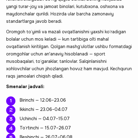
yangi turar-joy va jamoat binolari, kutubxona, oshxona va
maydonchalar qurildi. Hozirda ular barcha zamonaviy
standartlarga javob beradi.
Oromgoh to‘yimli va mazali ovqatlanishni yaxshi ko‘radigan
bolalar uchun mos keladi — kun tartibiga olti mahal
ovqatlanish kiritilgan. Qolgan mashg‘ulotlar ushbu formatdagi
oromgohlar uchun an'anaviy hisoblanadi — sport
musobaqalari, to‘garaklar, tanlovlar. Salqinlanishni
xohlovchilar uchun jihozlangan hovuz ham mavjud. Kechqurun
raqs jamoalari chiqish qiladi.
Smenalar jadvali:
Birinchi — 12.06–23.06
Ikkinchi — 23.06–04.07
Uchinchi — 04.07–15.07
To‘rtinchi — 15.07–26.07
Beshinchi — 26.07–06.08