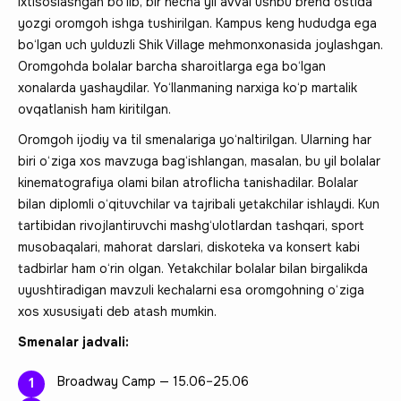
ixtisoslashgan bo‘lib, bir necha yil avval ushbu brend ostida
yozgi oromgoh ishga tushirilgan. Kampus keng hududga ega
bo‘lgan uch yulduzli Shik Village mehmonxonasida joylashgan.
Oromgohda bolalar barcha sharoitlarga ega bo‘lgan
xonalarda yashaydilar. Yo‘llanmaning narxiga ko‘p martalik
ovqatlanish ham kiritilgan.
Oromgoh ijodiy va til smenalariga yo‘naltirilgan. Ularning har
biri o‘ziga xos mavzuga bag‘ishlangan, masalan, bu yil bolalar
kinematografiya olami bilan atroflicha tanishadilar. Bolalar
bilan diplomli o‘qituvchilar va tajribali yetakchilar ishlaydi. Kun
tartibidan rivojlantiruvchi mashg‘ulotlardan tashqari, sport
musobaqalari, mahorat darslari, diskoteka va konsert kabi
tadbirlar ham o‘rin olgan. Yetakchilar bolalar bilan birgalikda
uyushtiradigan mavzuli kechalarni esa oromgohning o‘ziga
xos xususiyati deb atash mumkin.
Smenalar jadvali:
Broadway Camp — 15.06–25.06