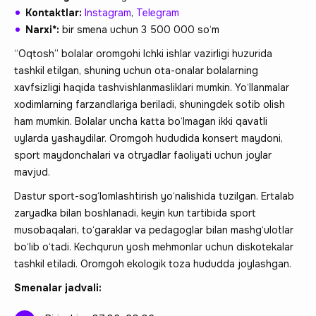
Kontaktlar:
Instagram
,
Telegram
Narxi*:
bir smena uchun 3 500 000 so‘m
“Oqtosh” bolalar oromgohi Ichki ishlar vazirligi huzurida
tashkil etilgan, shuning uchun ota-onalar bolalarning
xavfsizligi haqida tashvishlanmasliklari mumkin. Yo‘llanmalar
xodimlarning farzandlariga beriladi, shuningdek sotib olish
ham mumkin. Bolalar uncha katta bo‘lmagan ikki qavatli
uylarda yashaydilar. Oromgoh hududida konsert maydoni,
sport maydonchalari va otryadlar faoliyati uchun joylar
mavjud.
Dastur sport-sog‘lomlashtirish yo‘nalishida tuzilgan. Ertalab
zaryadka bilan boshlanadi, keyin kun tartibida sport
musobaqalari, to‘garaklar va pedagoglar bilan mashg‘ulotlar
bo‘lib o‘tadi. Kechqurun yosh mehmonlar uchun diskotekalar
tashkil etiladi. Oromgoh ekologik toza hududda joylashgan.
Smenalar jadvali: