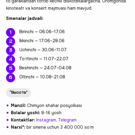
to‘garaklaridan tortib kechki diskotekalargacha. Oromgohda
kinoteatr va konsert majmuasi ham mavjud.
Smenalar jadvali:
Birinchi — 06.06–17.06
Ikkinchi — 17.06–28.06
Uchinchi — 30.06–11.07
To‘rtinchi — 11.07–22.07
Beshinchi — 24.07–04.08
Oltinchi — 10.08–21.08
“Высота”
Manzil:
Chimyon shahar posyolkasi
Bolalar yoshi:
8-16 yosh
Kontaktlar:
Instagram
,
Telegram
Narxi*:
bir smena uchun 3 400 000 so‘m