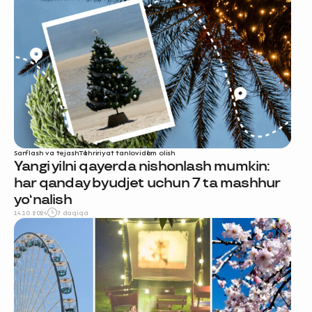
Sarflash va tejash
Tahririyat tanlovi
dam olish
Yangi yilni qayerda nishonlash mumkin:
har qanday byudjet uchun 7 ta mashhur
yo‘nalish
14.10.2024
7 daqiqa