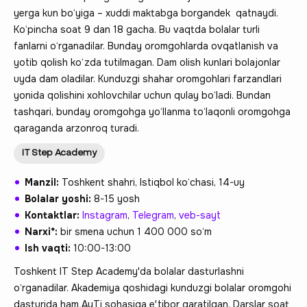
yerga kun bo‘yiga – xuddi maktabga borgandek qatnaydi.
Ko‘pincha soat 9 dan 18 gacha. Bu vaqtda bolalar turli
fanlarni o‘rganadilar. Bunday oromgohlarda ovqatlanish va
yotib qolish ko‘zda tutilmagan. Dam olish kunlari bolajonlar
uyda dam oladilar. Kunduzgi shahar oromgohlari farzandlari
yonida qolishini xohlovchilar uchun qulay bo‘ladi. Bundan
tashqari, bunday oromgohga yo‘llanma to‘laqonli oromgohga
qaraganda arzonroq turadi.
IT Step Academy
Manzil:
Toshkent shahri, Istiqbol ko‘chasi, 14-uy
Bolalar yoshi:
8-15 yosh
Kontaktlar:
Instagram
,
Telegram
,
veb-sayt
Narxi*:
bir smena uchun 1 400 000 so‘m
Ish vaqti:
10:00-13:00
Toshkent IT Step Academy'da bolalar dasturlashni
o‘rganadilar. Akademiya qoshidagi kunduzgi bolalar oromgohi
dasturida ham АyТi sohasiga e'tibor qaratilgan. Darslar soat