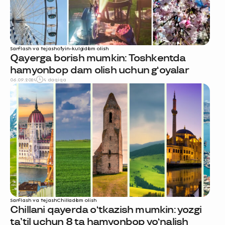
Sarflash va tejash
o‘yin-kulgi
dam olish
Qayerga borish mumkin: Toshkentda
hamyonbop dam olish uchun g‘oyalar
06.09.2024
4 daqiqa
Sarflash va tejash
Chilla
dam olish
Chillani qayerda o‘tkazish mumkin: yozgi
ta’til uchun 8 ta hamyonbop yo‘nalish