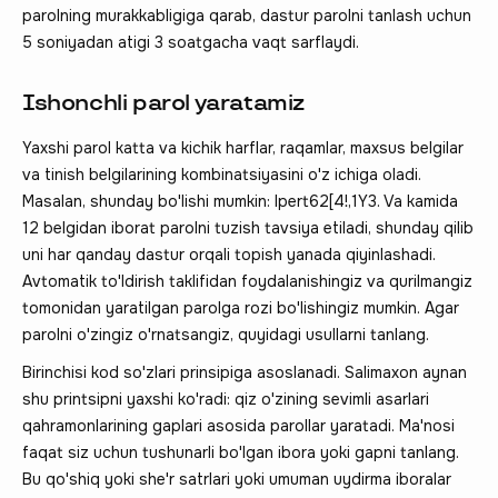
parolning murakkabligiga qarab, dastur parolni tanlash uchun
5 soniyadan atigi 3 soatgacha vaqt sarflaydi.
Ishonchli parol yaratamiz
Yaxshi parol katta va kichik harflar, raqamlar, maxsus belgilar
va tinish belgilarining kombinatsiyasini o'z ichiga oladi.
Masalan, shunday bo'lishi mumkin: Ipert62[4!,1Y3. Va kamida
12 belgidan iborat parolni tuzish tavsiya etiladi, shunday qilib
uni har qanday dastur orqali topish yanada qiyinlashadi.
Avtomatik to'ldirish taklifidan foydalanishingiz va qurilmangiz
tomonidan yaratilgan parolga rozi bo'lishingiz mumkin. Agar
parolni o'zingiz o'rnatsangiz, quyidagi usullarni tanlang.
Birinchisi kod so'zlari prinsipiga asoslanadi. Salimaxon aynan
shu printsipni yaxshi ko'radi: qiz o'zining sevimli asarlari
qahramonlarining gaplari asosida parollar yaratadi. Ma'nosi
faqat siz uchun tushunarli bo'lgan ibora yoki gapni tanlang.
Bu qo'shiq yoki she'r satrlari yoki umuman uydirma iboralar