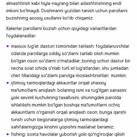
almashtirish kabi hiyla-nayrang bilan adashtirishning endi
imkoni bo'lmaydi. Dushmanni yuzidan tanish uchun parollarni
buzishning asosiy usullarini ko'rib chiqamiz.
Xakerlar parollarni buzish uchun quyidagi variantlardan
foydalanadilar:
maxsus lug'at dasturi tomonidan tanlash: foydalanuvchilar
odatda parollarga oddiy so'zlarni tanlab olish mumkin
bo'lgan oson so'zlarni o'rnatadilar; buning uchun dastur bir
necha soat ichida o'nlab turli xil lug'atlardan, shu jumladan
chet tillaridagi so'zlarni parolga moslashtirishlari mumkin;
ijtimoiy tarmoqlardagi akkauntlar orqali shaxsiy
ma'lumotlarni aniqlash: bolaning ismi va tug'ilgan sanasini
yoki sevimli kuchukning taxallusini, shuningdek parolda
ishlatilishi mumkin bo'lgan boshqa ma'lumotlarni ochiq
akkauntlarni o'rganish orqali aniqlash oson; bunga qarshi
turish uchun begonalarga ijtimoiy tarmoqlardagi
sahifalaringizga kirishni yopishni maslahat beramiz;
fishing: soxta havolalar yuborish yoki qo'ng'iroqlar qilish