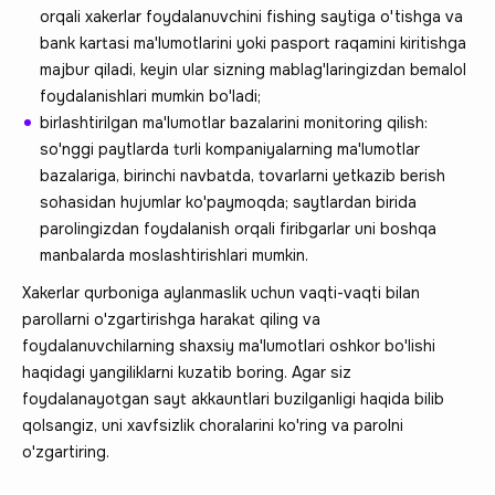
orqali xakerlar foydalanuvchini fishing saytiga o'tishga va
bank kartasi ma'lumotlarini yoki pasport raqamini kiritishga
majbur qiladi, keyin ular sizning mablag'laringizdan bemalol
foydalanishlari mumkin bo'ladi;
birlashtirilgan ma'lumotlar bazalarini monitoring qilish:
so'nggi paytlarda turli kompaniyalarning ma'lumotlar
bazalariga, birinchi navbatda, tovarlarni yetkazib berish
sohasidan hujumlar ko'paymoqda; saytlardan birida
parolingizdan foydalanish orqali firibgarlar uni boshqa
manbalarda moslashtirishlari mumkin.
Xakerlar qurboniga aylanmaslik uchun vaqti-vaqti bilan
parollarni o'zgartirishga harakat qiling va
foydalanuvchilarning shaxsiy ma'lumotlari oshkor bo'lishi
haqidagi yangiliklarni kuzatib boring. Agar siz
foydalanayotgan sayt akkauntlari buzilganligi haqida bilib
qolsangiz, uni xavfsizlik choralarini ko'ring va parolni
o'zgartiring.