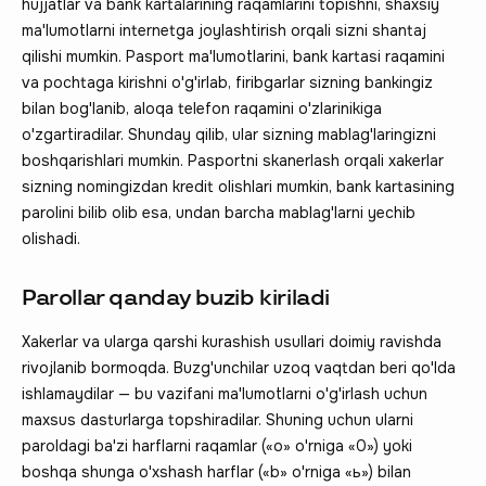
hujjatlar va bank kartalarining raqamlarini topishni, shaxsiy
ma'lumotlarni internetga joylashtirish orqali sizni shantaj
qilishi mumkin. Pasport ma'lumotlarini, bank kartasi raqamini
va pochtaga kirishni o'g'irlab, firibgarlar sizning bankingiz
bilan bog'lanib, aloqa telefon raqamini o'zlarinikiga
o'zgartiradilar. Shunday qilib, ular sizning mablag'laringizni
boshqarishlari mumkin. Pasportni skanerlash orqali xakerlar
sizning nomingizdan kredit olishlari mumkin, bank kartasining
parolini bilib olib esa, undan barcha mablag'larni yechib
olishadi.
Parollar qanday buzib kiriladi
Xakerlar va ularga qarshi kurashish usullari doimiy ravishda
rivojlanib bormoqda. Buzg'unchilar uzoq vaqtdan beri qo'lda
ishlamaydilar — bu vazifani ma'lumotlarni o'g'irlash uchun
maxsus dasturlarga topshiradilar. Shuning uchun ularni
paroldagi ba'zi harflarni raqamlar («o» o'rniga «0») yoki
boshqa shunga o'xshash harflar («b» o'rniga «ь») bilan