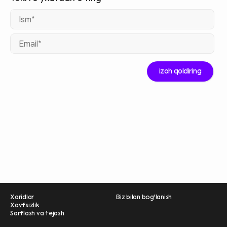
Ism
Ema
Xaridlar
Biz bilan bog'lanish
Xavfsizlik
Sarflash va tejash