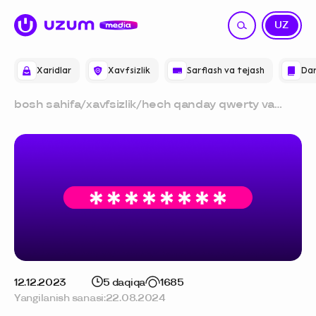
RU
UZ
Xaridlar
Xavfsizlik
Sarflash va tejash
Dar
bosh sahifa
/
xavfsizlik
/
hech qanday qwerty va
12345 emas: ishonchli
parolni qanday qilib o'ylab
topish mumkin
12.12.2023
5 daqiqa
1685
Yangilanish sanasi:
22.08.2024