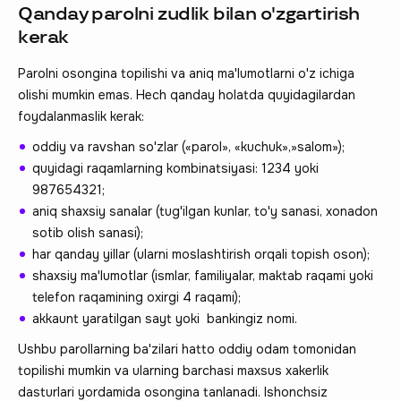
Qanday parolni zudlik bilan o'zgartirish
kerak
Parolni osongina topilishi va aniq ma'lumotlarni o'z ichiga
olishi mumkin emas. Hech qanday holatda quyidagilardan
foydalanmaslik kerak:
oddiy va ravshan so'zlar («parol», «kuchuk»,»salom»);
quyidagi raqamlarning kombinatsiyasi: 1234 yoki
987654321;
aniq shaxsiy sanalar (tug'ilgan kunlar, to'y sanasi, xonadon
sotib olish sanasi);
har qanday yillar (ularni moslashtirish orqali topish oson);
shaxsiy ma'lumotlar (ismlar, familiyalar, maktab raqami yoki
telefon raqamining oxirgi 4 raqami);
akkaunt yaratilgan sayt yoki bankingiz nomi.
Ushbu parollarning ba'zilari hatto oddiy odam tomonidan
topilishi mumkin va ularning barchasi maxsus xakerlik
dasturlari yordamida osongina tanlanadi. Ishonchsiz