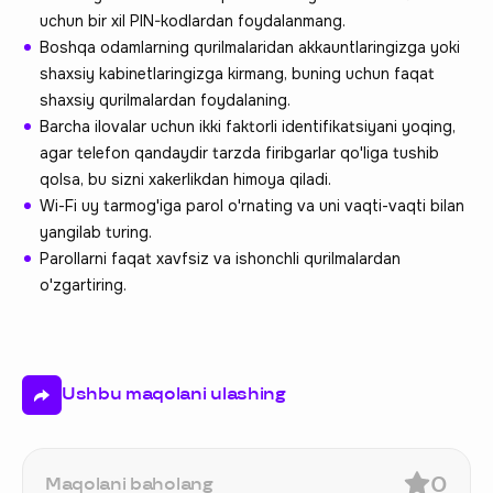
uchun bir xil PIN-kodlardan foydalanmang.
Boshqa odamlarning qurilmalaridan akkauntlaringizga yoki
shaxsiy kabinetlaringizga kirmang, buning uchun faqat
shaxsiy qurilmalardan foydalaning.
Barcha ilovalar uchun ikki faktorli identifikatsiyani yoqing,
agar telefon qandaydir tarzda firibgarlar qo'liga tushib
qolsa, bu sizni xakerlikdan himoya qiladi.
Wi-Fi uy tarmog'iga parol o'rnating va uni vaqti-vaqti bilan
yangilab turing.
Parollarni faqat xavfsiz va ishonchli qurilmalardan
o'zgartiring.
Ushbu maqolani ulashing
0
Maqolani baholang