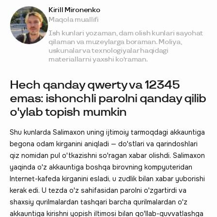
Kirill Mironenko
Maqola muallifi
Ish kunlari yozaman, dam olish kunlari sayohat
qilaman va muzeylarga boraman. Moliya,
uskunalar va texnologiyalar haqidagi
materiallarni yaxshi ko‘raman.
Hech qanday qwerty va 12345
emas: ishonchli parolni qanday qilib
o'ylab topish mumkin
Shu kunlarda Salimaxon uning ijtimoiy tarmoqdagi akkauntiga
begona odam kirganini aniqladi — do'stlari va qarindoshlari
qiz nomidan pul o'tkazishni so'ragan xabar olishdi. Salimaxon
yaqinda o'z akkauntiga boshqa birovning kompyuteridan
Internet-kafeda kirganini esladi, u zudlik bilan xabar yuborishi
kerak edi. U tezda o'z sahifasidan parolni o'zgartirdi va
shaxsiy qurilmalardan tashqari barcha qurilmalardan o'z
akkauntiga kirishni yopish iltimosi bilan qo'llab-quvvatlashga