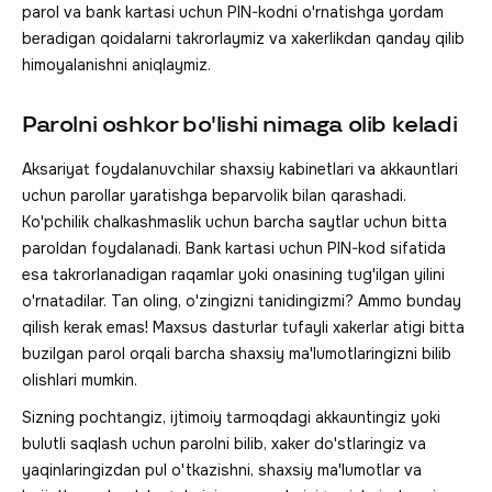
parol va bank kartasi uchun PIN-kodni o'rnatishga yordam
beradigan qoidalarni takrorlaymiz va xakerlikdan qanday qilib
himoyalanishni aniqlaymiz.
Parolni oshkor bo'lishi nimaga olib keladi
Aksariyat foydalanuvchilar shaxsiy kabinetlari va akkauntlari
uchun parollar yaratishga beparvolik bilan qarashadi.
Ko'pchilik chalkashmaslik uchun barcha saytlar uchun bitta
paroldan foydalanadi. Bank kartasi uchun PIN-kod sifatida
esa takrorlanadigan raqamlar yoki onasining tug'ilgan yilini
o'rnatadilar. Tan oling, o'zingizni tanidingizmi? Ammo bunday
qilish kerak emas! Maxsus dasturlar tufayli xakerlar atigi bitta
buzilgan parol orqali barcha shaxsiy ma'lumotlaringizni bilib
olishlari mumkin.
Sizning pochtangiz, ijtimoiy tarmoqdagi akkauntingiz yoki
bulutli saqlash uchun parolni bilib, xaker do'stlaringiz va
yaqinlaringizdan pul o'tkazishni, shaxsiy ma'lumotlar va