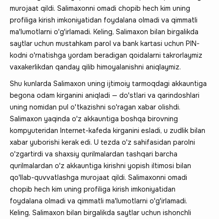
murojaat qildi. Salimaxonni omadi chopib hech kim uning
profiliga kirish imkoniyatidan foydalana olmadi va qimmatli
ma'lumotlarni o'g'irlamadi. Keling, Salimaxon bilan birgalikda
saytlar uchun mustahkam parol va bank kartasi uchun PIN-
kodni o'rnatishga yordam beradigan qoidalarni takrorlaymiz
vaxakerlikdan qanday qilib himoyalanishni aniqlaymiz.
Shu kunlarda Salimaxon uning ijtimoiy tarmoqdagi akkauntiga
begona odam kirganini aniqladi — do'stlari va qarindoshlari
uning nomidan pul o'tkazishni so'ragan xabar olishdi.
Salimaxon yaqinda o'z akkauntiga boshqa birovning
kompyuteridan Internet-kafeda kirganini esladi, u zudlik bilan
xabar yuborishi kerak edi. U tezda o'z sahifasidan parolni
o'zgartirdi va shaxsiy qurilmalardan tashqari barcha
qurilmalardan o'z akkauntiga kirishni yopish iltimosi bilan
qo'llab-quvvatlashga murojaat qildi. Salimaxonni omadi
chopib hech kim uning profiliga kirish imkoniyatidan
foydalana olmadi va qimmatli ma'lumotlarni o'g'irlamadi.
Keling, Salimaxon bilan birgalikda saytlar uchun ishonchli