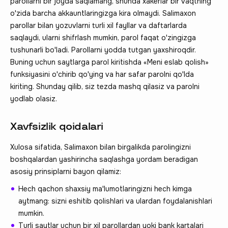
parollarni bir joyda saqlamang, shunda xakerlar bir vaqtning
o'zida barcha akkauntlaringizga kira olmaydi. Salimaxon
parollar bilan yozuvlarni turli xil fayllar va daftarlarda
saqlaydi, ularni shifrlash mumkin, parol faqat o'zingizga
tushunarli bo'ladi. Parollarni yodda tutgan yaxshiroqdir.
Buning uchun saytlarga parol kiritishda «Meni eslab qolish»
funksiyasini o'chirib qo'ying va har safar parolni qo'lda
kiriting. Shunday qilib, siz tezda mashq qilasiz va parolni
yodlab olasiz.
Xavfsizlik qoidalari
Xulosa sifatida, Salimaxon bilan birgalikda parolingizni
boshqalardan yashirincha saqlashga yordam beradigan
asosiy prinsiplarni bayon qilamiz:
Hech qachon shaxsiy ma'lumotlaringizni hech kimga
aytmang: sizni eshitib qolishlari va ulardan foydalanishlari
mumkin.
Turli saytlar uchun bir xil parollardan yoki bank kartalari