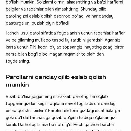
bo'lishi mumkin. So'zlarni o'rnini almashtiring va ba'zi harflarni
belgilar va raqamlar bilan almashtiring. Shunday qilib,
parolingizni eslab qolish osonroq bo'ladi va har qanday
dasturga uni buzish qiyin bo'ladi.
Ikkinchi usul parol sifatida foydalanish uchun raqamlar, harflar
va belgilarning mutlaqo tasodifiy tartibini yaratish. Agar siz
karta uchun PIN-kodni o'ylab topsangiz, hayotingizdagi biror
narsa bilan bog'liq bo'lmagan raqamlar to'plamidan
foydalaning.
Parollarni qanday qilib eslab qolish
mumkin
Buzib bo'lmaydigan eng murakkab parolingizni o'ylab
topganingizdan keyin, oqilona savol tug'iladi: uni qanday
eslab qolish mumkin? Parolni telefoningizdagi eslatmalarga
yoki qo'l daftarchasiga yozib qo'yish hadiqa o'ylasangiz
kerak. Darhol aytamiz: bu noto'g'ri. Hech qachon barcha