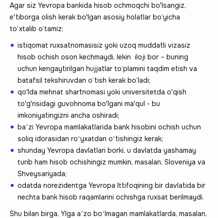
Agar siz Yevropa bankida hisob ochmoqchi bo'lsangiz,
e'tiborga olish kerak bo'lgan asosiy holatlar bo‘yicha
to‘xtalib o‘tamiz:
istiqomat ruxsatnomasisiz yoki uzoq muddatli vizasiz
hisob ochish oson kechmaydi, lekin iloji bor – buning
uchun kengaytirilgan hujjatlar to‘plamini taqdim etish va
batafsil tekshiruvdan o‘tish kerak bo‘ladi;
qo'lda mehnat shartnomasi yoki universitetda o'qish
to'g'risidagi guvohnoma bo'lgani ma'qul - bu
imkoniyatingizni ancha oshiradi;
baʼzi Yevropa mamlakatlarida bank hisobini ochish uchun
soliq idorasidan roʻyxatdan oʻtishingiz kerak;
shunday Yevropa davlatlari borki, u davlatda yashamay
turib ham hisob ochishingiz mumkin, masalan, Sloveniya va
Shveysariyada;
odatda norezidentga Yevropa Ittifoqining bir davlatida bir
nechta bank hisob raqamlarini ochishga ruxsat berilmaydi.
Shu bilan birga, YIga aʼzo boʻlmagan mamlakatlarda, masalan,