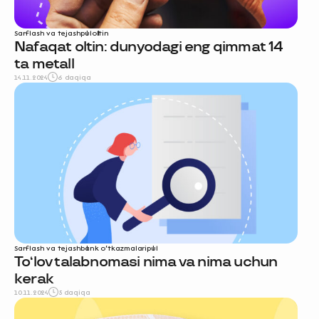
Sarflash va tejash
pul
oltin
Nafaqat oltin: dunyodagi eng qimmat 14
ta metall
14.11.2024
6 daqiqa
Sarflash va tejash
bank o‘tkazmalari
pul
To‘lov talabnomasi nima va nima uchun
kerak
10.11.2024
5 daqiqa