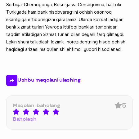
Serbiya, Chernogoriya, Bosniya va Gersegovina, hattoki
Turkiyada ham bank hisobvaragʻini ochish osonroq
ekanligiga eʼtiboringizni qaratamiz. Ularda ko'rsatiladigan
bank xizmat turlari Yevropa Ittifoqi banklari tomonidan
taqdim etiladigan xizmat turlari bilan deyarli farq qilmaydi.
Lekin shuni ta'kidlash lozimki, norezidentning hisob ochish
haqidagi arizasi ma'qullanishi ehtimoli yuqori hisoblanadi.
Ushbu maqolani ulashing
5
Maqolani baholang
Baholash