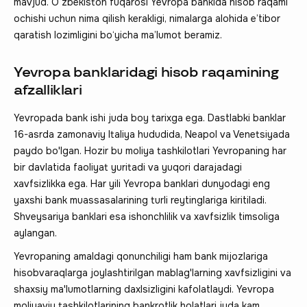
mavjud. O‘zbekiston fuqarosi Yevropa bankida hisob raqami
ochishi uchun nima qilish kerakligi, nimalarga alohida e’tibor
qaratish lozimligini bo‘yicha ma’lumot beramiz.
Yevropa banklaridagi hisob raqamining
afzalliklari
Yevropada bank ishi juda boy tarixga ega. Dastlabki banklar
16-asrda zamonaviy Italiya hududida, Neapol va Venetsiyada
paydo bo'lgan. Hozir bu moliya tashkilotlari Yevropaning har
bir davlatida faoliyat yuritadi va yuqori darajadagi
xavfsizlikka ega. Har yili Yevropa banklari dunyodagi eng
yaxshi bank muassasalarining turli reytinglariga kiritiladi.
Shveysariya banklari esa ishonchlilik va xavfsizlik timsoliga
aylangan.
Yevropaning amaldagi qonunchiligi ham bank mijozlariga
hisobvaraqlarga joylashtirilgan mablag'larning xavfsizligini va
shaxsiy ma'lumotlarning daxlsizligini kafolatlaydi. Yevropa
moliyaviy tashkilotlarining bankrotlik holatlari juda kam