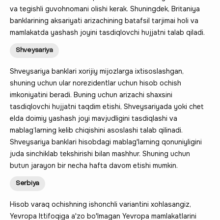
va tegishli guvohnomani olishi kerak. Shuningdek, Britaniya
banklarining aksariyati arizachining batafsil tarjimai holi va
mamlakatda yashash joyini tasdiqlovchi hujjatni talab qiladi.
Shveysariya
Shveysariya banklari xorijiy mijozlarga ixtisoslashgan,
shuning uchun ular norezidentlar uchun hisob ochish
imkoniyatini beradi. Buning uchun arizachi shaxsini
tasdiqlovchi hujjatni taqdim etishi, Shveysariyada yoki chet
elda doimiy yashash joyi mavjudligini tasdiqlashi va
mablag‘larning kelib chiqishini asoslashi talab qilinadi.
Shveysariya banklari hisobdagi mablag'larning qonuniyligini
juda sinchiklab tekshirishi bilan mashhur. Shuning uchun
butun jarayon bir necha hafta davom etishi mumkin.
Serbiya
Hisob varaq ochishning ishonchli variantini xohlasangiz,
Yevropa Ittifoqiga a'zo bo'lmagan Yevropa mamlakatlarini