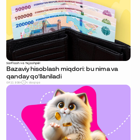
Sarflash va tejash
pul
Bazaviy hisoblash miqdori: bu nima va
qanday qo‘llaniladi
09.11.2024
4 daqiqa