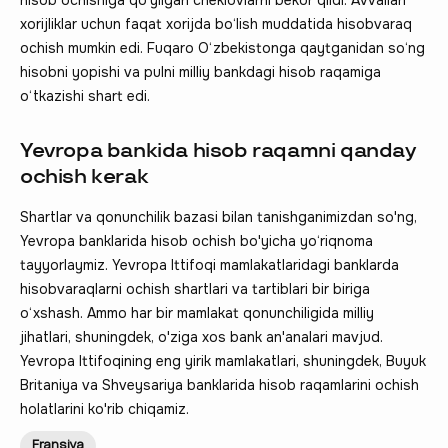
xorijliklar uchun faqat xorijda bo‘lish muddatida hisobvaraq
ochish mumkin edi. Fuqaro O‘zbekistonga qaytganidan so‘ng
hisobni yopishi va pulni milliy bankdagi hisob raqamiga
o‘tkazishi shart edi.
Yevropa bankida hisob raqamni qanday
ochish kerak
Shartlar va qonunchilik bazasi bilan tanishganimizdan so'ng,
Yevropa banklarida hisob ochish bo'yicha yo‘riqnoma
tayyorlaymiz. Yevropa Ittifoqi mamlakatlaridagi banklarda
hisobvaraqlarni ochish shartlari va tartiblari bir biriga
o‘xshash. Ammo har bir mamlakat qonunchiligida milliy
jihatlari, shuningdek, o'ziga xos bank an'analari mavjud.
Yevropa Ittifoqining eng yirik mamlakatlari, shuningdek, Buyuk
Britaniya va Shveysariya banklarida hisob raqamlarini ochish
holatlarini ko'rib chiqamiz.
Fransiya