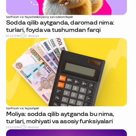
Sarflash va tejash
moliyaviy savodxonlik
pul
Sodda qilib aytganda, daromad nima:
turlari, foyda va tushumdan farqi
24.10.2024
4 daqiqa
Sarflash va tejash
pul
Moliya: sodda qilib aytganda bu nima,
turlari, mohiyati va asosiy funksiyalari
10.10.2024
7 daqiqa