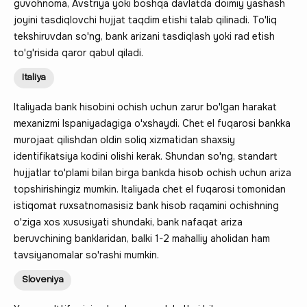
guvohnoma, Avstriya yoki boshqa davlatda doimiy yashash
joyini tasdiqlovchi hujjat taqdim etishi talab qilinadi. To'liq
tekshiruvdan so'ng, bank arizani tasdiqlash yoki rad etish
to'g'risida qaror qabul qiladi.
Italiya
Italiyada bank hisobini ochish uchun zarur bo'lgan harakat
mexanizmi Ispaniyadagiga o'xshaydi. Chet el fuqarosi bankka
murojaat qilishdan oldin soliq xizmatidan shaxsiy
identifikatsiya kodini olishi kerak. Shundan so'ng, standart
hujjatlar to'plami bilan birga bankda hisob ochish uchun ariza
topshirishingiz mumkin. Italiyada chet el fuqarosi tomonidan
istiqomat ruxsatnomasisiz bank hisob raqamini ochishning
o'ziga xos xususiyati shundaki, bank nafaqat ariza
beruvchining banklaridan, balki 1-2 mahalliy aholidan ham
tavsiyanomalar so'rashi mumkin.
Sloveniya