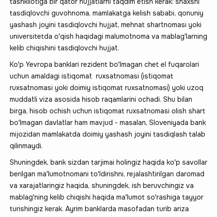
tashkilotiga bir qator hujjatlarni taqdim etish kerak: shaxsni
tasdiqlovchi guvohnoma, mamlakatga kelish sababi, qonuniy
yashash joyini tasdiqlovchi hujjat, mehnat shartnomasi yoki
universitetda o'qish haqidagi malumotnoma va mablag'larning
kelib chiqishini tasdiqlovchi hujjat.
Ko'p Yevropa banklari rezident bo'lmagan chet el fuqarolari
uchun amaldagi istiqomat ruxsatnomasi (istiqomat
ruxsatnomasi yoki doimiy istiqomat ruxsatnomasi) yoki uzoq
muddatli viza asosida hisob raqamlarini ochadi. Shu bilan
birga, hisob ochish uchun istiqomat ruxsatnomasi olish shart
bo'lmagan davlatlar ham mavjud - masalan, Sloveniyada bank
mijozidan mamlakatda doimiy yashash joyini tasdiqlash talab
qilinmaydi.
Shuningdek, bank sizdan tarjimai holingiz haqida ko'p savollar
berilgan ma'lumotnomani to'ldirishni, rejalashtirilgan daromad
va xarajatlaringiz haqida, shuningdek, ish beruvchingiz va
mablag'ning kelib chiqishi haqida ma'lumot so'rashiga tayyor
turishingiz kerak. Ayrim banklarda masofadan turib ariza