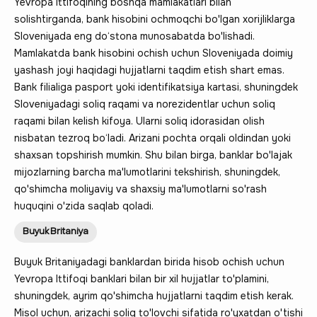
Yevropa Ittifoqining boshqa mamlakatlari bilan
solishtirganda, bank hisobini ochmoqchi bo'lgan xorijliklarga
Sloveniyada eng do‘stona munosabatda bo'lishadi.
Mamlakatda bank hisobini ochish uchun Sloveniyada doimiy
yashash joyi haqidagi hujjatlarni taqdim etish shart emas.
Bank filialiga pasport yoki identifikatsiya kartasi, shuningdek
Sloveniyadagi soliq raqami va norezidentlar uchun soliq
raqami bilan kelish kifoya. Ularni soliq idorasidan olish
nisbatan tezroq bo‘ladi. Arizani pochta orqali oldindan yoki
shaxsan topshirish mumkin. Shu bilan birga, banklar bo'lajak
mijozlarning barcha ma'lumotlarini tekshirish, shuningdek,
qo'shimcha moliyaviy va shaxsiy ma'lumotlarni so'rash
huquqini o'zida saqlab qoladi.
Buyuk Britaniya
Buyuk Britaniyadagi banklardan birida hisob ochish uchun
Yevropa Ittifoqi banklari bilan bir xil hujjatlar to'plamini,
shuningdek, ayrim qo'shimcha hujjatlarni taqdim etish kerak.
Misol uchun, arizachi soliq to'lovchi sifatida ro'yxatdan o'tishi