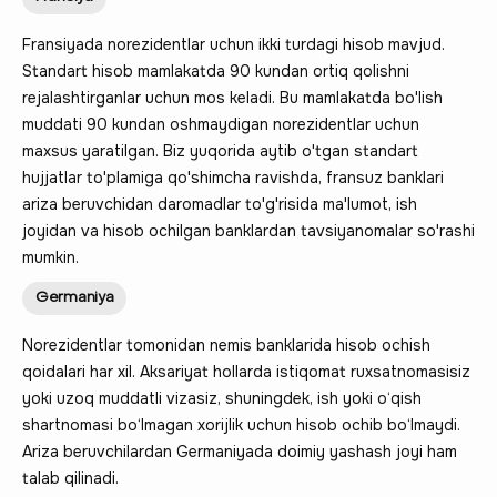
Fransiyada norezidentlar uchun ikki turdagi hisob mavjud.
Standart hisob mamlakatda 90 kundan ortiq qolishni
rejalashtirganlar uchun mos keladi. Bu mamlakatda bo'lish
muddati 90 kundan oshmaydigan norezidentlar uchun
maxsus yaratilgan. Biz yuqorida aytib o'tgan standart
hujjatlar to'plamiga qo'shimcha ravishda, fransuz banklari
ariza beruvchidan daromadlar to'g'risida ma'lumot, ish
joyidan va hisob ochilgan banklardan tavsiyanomalar so'rashi
mumkin.
Germaniya
Norezidentlar tomonidan nemis banklarida hisob ochish
qoidalari har xil. Aksariyat hollarda istiqomat ruxsatnomasisiz
yoki uzoq muddatli vizasiz, shuningdek, ish yoki o‘qish
shartnomasi bo‘lmagan xorijlik uchun hisob ochib bo‘lmaydi.
Ariza beruvchilardan Germaniyada doimiy yashash joyi ham
talab qilinadi.