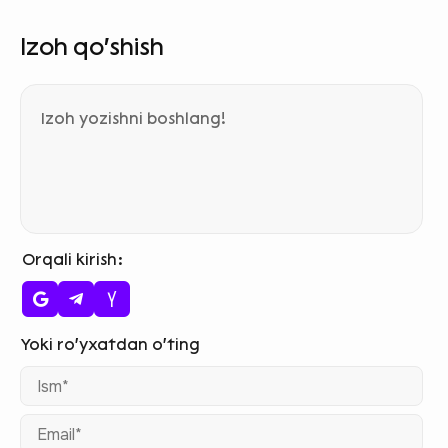
Izoh qo‘shish
Orqali kirish
Ism
Ema