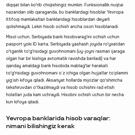
diqqat bilan ko'rib chiqishingiz mumkin. Funksionallik nuqtai
nazaridan olib qaraganda, bu banklardagi hisoblar Yevropa
Ittifoqi mamlakatlari banklaridagi hisoblardan deyarli
qolishmaydi. Lekin hisob ochish ancha oson hisoblanadi.
Misol uchun, Serbiyada bank hisobvarag'ini ochish uchun
pasport yoki ID karta, Serbiyada yashash joyida ro'yxatdan
o'tganlik to'g'risidagi guvohnomani (uy-joyni rasman ijaraga
olgan har bir kishiga avtomatik ravishda beriladi) va har
qanday amaldagi bank hisobida mablag'lar harakati
to'g'risidagi guvohnomani o‘z ichiga olgan hujjatlar to‘plamini
yig‘ish kifoya qiladi. Aksariyat hollarda mijozlar qo'shimcha
tekshiruvdan o'tkazilmaydi va hisob ochishni rad etish
holatlari juda kam uchraydi. Hisobni ochish uchun bir necha
kun kifoya qiladi.
Yevropa banklarida hisob varaqlar:
nimani bilishingiz kerak