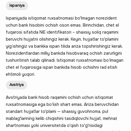
Ispaniya
Ispaniyada istiqomat ruxsatnomasi bo'lmagan norezident
uchun bank hisobini ochish oson emas. Birinchidan, chet el
fuqarosi sifatida NIE identifikatori – shaxsiy soliq raqamini
beruvchi hujjatni olishingiz kerak. Keyin, hujjatlar to'plamini
yig‘ishingiz va bankka ispan tilida ariza topshirishingiz kerak.
Norezidentlardan milliy bankda hisobvaraq ochish zarurligini
tushuntirish talab qilinadi. Istiqomat ruxsatnomasi bo‘lmagan
chet el fuqarosiga ispan bankida hisob ochishni rad etish
ehtimoli yuqori.
Avstriya
Avstriyada bank hisob raqamini ochish uchun istiqomat
ruxsatnomasiga ega bo‘lish shart emas. Ariza beruvchidan
standart hujjatlar to'plami — shaxsiy guvohnoma, pul
mablag'larining kelib chiqishini tasdiqlovchi hujjat, mehnat
shartnomasi yoki universitetda o'qish to'g'risidagi