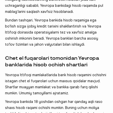
uchraganligi sababli, Yevropa bankidagi hisob raqamda pul
mablag‘larini saqlash xavfsiz hisoblanadi.
Bundan tashqari, Yevropa bankida hisob raqamiga ega
bo'lish sizga ijobiy kredit tarixini shakllantirish va Yevropa
Ittifoqi doirasida operatsiyalarni tez va xavfsiz amalga
oshirish imkonini beradi. Yevropa banklari barcha asosiy
to'lov tizimlari va jahon valyutalari bilan ishlaydi.
Chet el fuqarolari tomonidan Yevropa
banklarida hisob ochish shartlari
Yevropa Ittifoqi mamlakatlarida bank hisob raqamini ochishni
istagan chet el fuqarolari uchun maxsus qoidalar mavjud.
Shartlar muayyan mamlakat va bankka qarab farq qilishi
mumkin. Umumiy tamoyillarni ajratamiz.
Yevropa bankida 18 yoshdan oshgan har qanday aqli raso
shaxs hisob raqami ochishi mumkin. Buning uchun moliya