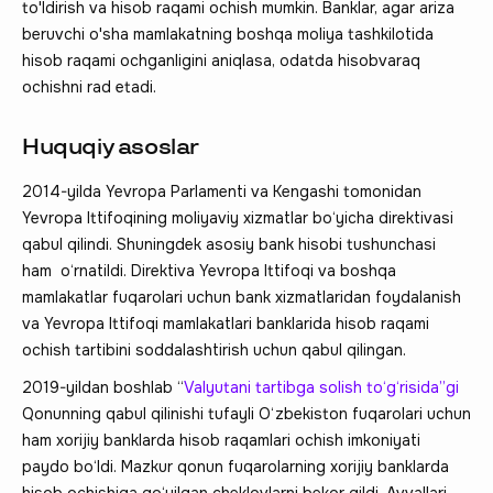
to'ldirish va hisob raqami ochish mumkin. Banklar, agar ariza
beruvchi o'sha mamlakatning boshqa moliya tashkilotida
hisob raqami ochganligini aniqlasa, odatda hisobvaraq
ochishni rad etadi.
Huquqiy asoslar
2014-yilda Yevropa Parlamenti va Kengashi tomonidan
Yevropa Ittifoqining moliyaviy xizmatlar bo‘yicha direktivasi
qabul qilindi. Shuningdek asosiy bank hisobi tushunchasi
ham o‘rnatildi. Direktiva Yevropa Ittifoqi va boshqa
mamlakatlar fuqarolari uchun bank xizmatlaridan foydalanish
va Yevropa Ittifoqi mamlakatlari banklarida hisob raqami
ochish tartibini soddalashtirish uchun qabul qilingan.
2019-yildan boshlab “
Valyutani tartibga solish to‘g‘risida”gi
Qonunning qabul qilinishi tufayli O‘zbekiston fuqarolari uchun
ham xorijiy banklarda hisob raqamlari ochish imkoniyati
paydo bo‘ldi. Mazkur qonun fuqarolarning xorijiy banklarda
hisob ochishiga qo‘yilgan cheklovlarni bekor qildi. Avvallari