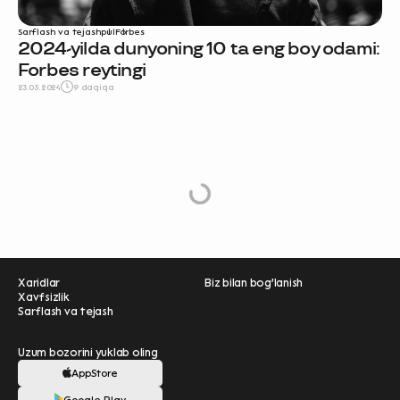
Sarflash va tejash
pul
Forbes
2024-yilda dunyoning 10 ta eng boy odami:
Forbes reytingi
23.05.2024
9 daqiqa
L
o
a
d
M
o
r
e
Xaridlar
Biz bilan bog'lanish
Xavfsizlik
Sarflash va tejash
Uzum bozorini yuklab oling
AppStore
Ravnaqimizga hissa