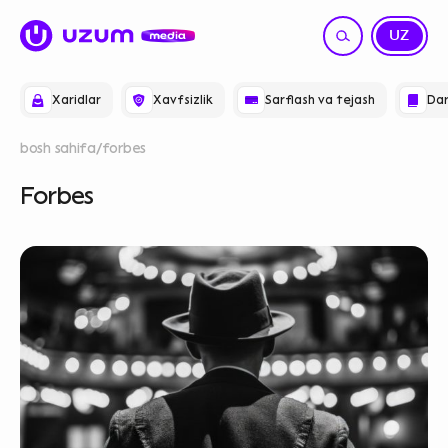
RU
UZ
Xaridlar
Xavfsizlik
Sarflash va tejash
Dar
bosh sahifa
forbes
Forbes