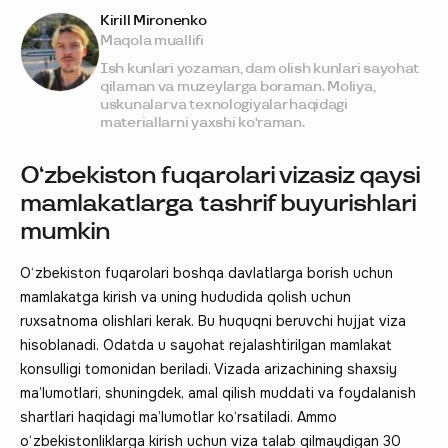
Kirill Mironenko
Maqola muallifi
Ish kunlari yozaman, dam olish kunlari sayohat
qilaman va muzeylarga boraman. Moliya,
uskunalar va texnologiyalar haqidagi
materiallarni yaxshi ko‘raman.
O‘zbekiston fuqarolari vizasiz qaysi
mamlakatlarga tashrif buyurishlari
mumkin
O‘zbekiston fuqarolari boshqa davlatlarga borish uchun
mamlakatga kirish va uning hududida qolish uchun
ruxsatnoma olishlari kerak. Bu huquqni beruvchi hujjat viza
hisoblanadi. Odatda u sayohat rejalashtirilgan mamlakat
konsulligi tomonidan beriladi. Vizada arizachining shaxsiy
ma’lumotlari, shuningdek, amal qilish muddati va foydalanish
shartlari haqidagi ma’lumotlar ko‘rsatiladi. Ammo
o‘zbekistonliklarga kirish uchun viza talab qilmaydigan 30