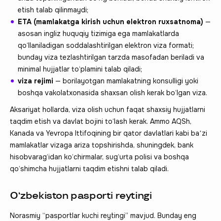
etish talab qilinmaydi;
ETA (mamlakatga kirish uchun elektron ruxsatnoma)
—
asosan ingliz huquqiy tizimiga ega mamlakatlarda
qo‘llaniladigan soddalashtirilgan elektron viza formati;
bunday viza tezlashtirilgan tarzda masofadan beriladi va
minimal hujjatlar to‘plamini talab qiladi;
viza rejimi
— borilayotgan mamlakatning konsulligi yoki
boshqa vakolatxonasida shaxsan olish kerak bo‘lgan viza.
Aksariyat hollarda, viza olish uchun faqat shaxsiy hujjatlarni
taqdim etish va davlat bojini to‘lash kerak. Ammo AQSh,
Kanada va Yevropa Ittifoqining bir qator davlatlari kabi baʼzi
mamlakatlar vizaga ariza topshirishda, shuningdek, bank
hisobvarag‘idan ko‘chirmalar, sug‘urta polisi va boshqa
qo‘shimcha hujjatlarni taqdim etishni talab qiladi.
O‘zbekiston pasporti reytingi
Norasmiy “pasportlar kuchi reytingi” mavjud. Bunday eng