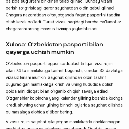
ba'zida sug‘urtani biriktirish talab qilinadi. Bunday vizani
berish toʻgʻrisidagi qaror sayohatdan oldin qabul qilinadi.
Chegara nazoratidan oʻtayotganda faqat pasportni taqdim
etish kerak boʻladi. Turist vizasi haqidagi barcha ma'lumotlar
chegarachilarning maxsus tizimiga joylashtiriladi.
Xulosa: O‘zbekiston pasporti bilan
qayerga uchish mumkin
O‘zbekiston pasporti egasi soddalashtirilgan viza rejimi
bilan 74 ta mamlakatga tashrif buyurishi, ulardan 32 davlatga
vizasiz kirishi mumkin. Sayohat qilishdan oldin tashrif
buyuradigan mamlakatga kirish va uning hududida qolish
qoidalarini diqqat bilan o‘rganib chiqish tavsiya etiladi.
O‘zgarishlar ko‘pincha yangi kalendar yilining boshida kuchga
kiradi, shuning uchun yilning birinchi oylarida sayohat qilishda
bu masalaga alohida e'tibor bering.
Vizasiz rejim sayohat qilayotgan mamlakatda cheklanmagan
muddatga qolish mumkinligini anglatmaydi. Odatda, qolish