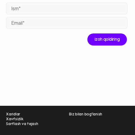
Ism
Ema
Xaridlar
Biz bilan bog'lanish
Xavfsizlik
Sarflash va tejash