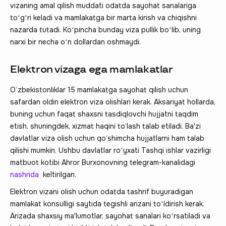
vizaning amal qilish muddati odatda sayohat sanalariga
toʻgʻri keladi va mamlakatga bir marta kirish va chiqishni
nazarda tutadi. Koʻpincha bunday viza pullik boʻlib, uning
narxi bir necha oʻn dollardan oshmaydi.
Elektron vizaga ega mamlakatlar
O‘zbekistonliklar 15 mamlakatga sayohat qilish uchun
safardan oldin elektron viza olishlari kerak. Aksariyat hollarda,
buning uchun faqat shaxsni tasdiqlovchi hujjatni taqdim
etish, shuningdek, xizmat haqini to‘lash talab etiladi. Ba'zi
davlatlar viza olish uchun qo‘shimcha hujjatlarni ham talab
qilishi mumkin. Ushbu davlatlar roʻyxati Tashqi ishlar vazirligi
matbuot kotibi Ahror Burxonovning telegram-kanalidagi
nashrida
keltirilgan.
Elektron vizani olish uchun odatda tashrif buyuradigan
mamlakat konsulligi saytida tegishli arizani toʻldirish kerak.
Arizada shaxsiy ma'lumotlar, sayohat sanalari koʻrsatiladi va