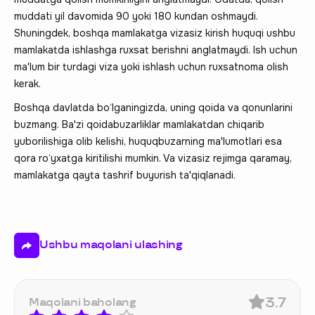
muddati yil davomida 90 yoki 180 kundan oshmaydi.
Shuningdek, boshqa mamlakatga vizasiz kirish huquqi ushbu
mamlakatda ishlashga ruxsat berishni anglatmaydi. Ish uchun
ma'lum bir turdagi viza yoki ishlash uchun ruxsatnoma olish
kerak.
Boshqa davlatda bo‘lganingizda, uning qoida va qonunlarini
buzmang. Ba'zi qoidabuzarliklar mamlakatdan chiqarib
yuborilishiga olib kelishi, huquqbuzarning ma'lumotlari esa
qora ro‘yxatga kiritilishi mumkin. Va vizasiz rejimga qaramay,
mamlakatga qayta tashrif buyurish ta'qiqlanadi.
Ushbu maqolani ulashing
3.7
Maqolani baholang