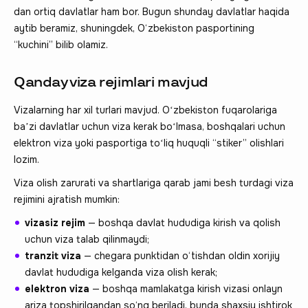
dan ortiq davlatlar ham bor. Bugun shunday davlatlar haqida
aytib beramiz, shuningdek, O‘zbekiston pasportining
“kuchini” bilib olamiz.
Qanday viza rejimlari mavjud
Vizalarning har xil turlari mavjud. Oʻzbekiston fuqarolariga
baʼzi davlatlar uchun viza kerak boʻlmasa, boshqalari uchun
elektron viza yoki pasportiga toʻliq huquqli “stiker” olishlari
lozim.
Viza olish zarurati va shartlariga qarab jami besh turdagi viza
rejimini ajratish mumkin:
vizasiz rejim
— boshqa davlat hududiga kirish va qolish
uchun viza talab qilinmaydi;
tranzit viza
— chegara punktidan o‘tishdan oldin xorijiy
davlat hududiga kelganda viza olish kerak;
elektron viza
— boshqa mamlakatga kirish vizasi onlayn
ariza topshirilgandan so‘ng beriladi, bunda shaxsiy ishtirok