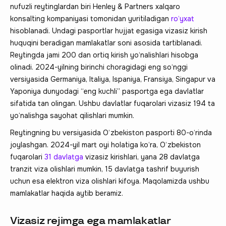
nufuzli reytinglardan biri Henley & Partners xalqaro
konsalting kompaniyasi tomonidan yuritiladigan
ro‘yxat
hisoblanadi. Undagi pasportlar hujjat egasiga vizasiz kirish
huquqini beradigan mamlakatlar soni asosida tartiblanadi.
Reytingda jami 200 dan ortiq kirish yo‘nalishlari hisobga
olinadi. 2024-yilning birinchi choragidagi eng so‘nggi
versiyasida Germaniya, Italiya, Ispaniya, Fransiya, Singapur va
Yaponiya dunyodagi “eng kuchli” pasportga ega davlatlar
sifatida tan olingan. Ushbu davlatlar fuqarolari vizasiz 194 ta
yo‘nalishga sayohat qilishlari mumkin.
Reytingning bu versiyasida O‘zbekiston pasporti 80-o‘rinda
joylashgan. 2024-yil mart oyi holatiga ko‘ra, O‘zbekiston
fuqarolari
31 davlatga
vizasiz kirishlari, yana 28 davlatga
tranzit viza olishlari mumkin, 15 davlatga tashrif buyurish
uchun esa elektron viza olishlari kifoya. Maqolamizda ushbu
mamlakatlar haqida aytib beramiz.
Vizasiz rejimga ega mamlakatlar