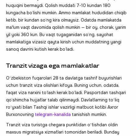
huquqini bermaydi. Qolish muddati 7-10 kundan 180
kungacha bo‘lishi mumkin. Ammo mamlakat hududidan chiqib
ketib, bir kundan so‘ng kira olmaysiz. Odatda mamlakatda
ma'lum vaqt davomida qolish mumkin — bir oy, chorak, yarim
yil yoki 360 kun. Bu vaqt tugaganidan so‘ng, sayohat
mamlakatiga vizasiz qayta kirish uchun muddatning yangi
sanoq davrini kutish kerak bo‘ladi.
Tranzit vizaga ega mamlakatlar
Oʻzbekiston fuqarolari 28 ta davlatga tashrif buyurishlari
uchun tranzit viza olishlari kifoya. Buning uchun, odatda,
faqat viza narxini to‘lash kerak bo‘ladi. Pasportdan tashqari
qo‘shimcha hujjatlar talab qilinmaydi. Davlatlarning toʻliq
roʻyxati bilan Tashqi ishlar vazirligi matbuot kotibi Axror
Burxonovning
telegram-kanalida
tanishish mumkin.
Tranzit viza turistga chegara punktidan oʻtishdan oldin
maxsus migratsiya xizmatlari tomonidan beriladi. Bunday