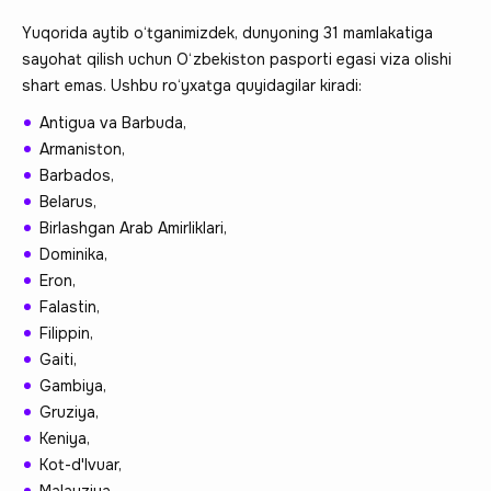
Yuqorida aytib o‘tganimizdek, dunyoning 31 mamlakatiga
sayohat qilish uchun O‘zbekiston pasporti egasi viza olishi
shart emas. Ushbu ro‘yxatga quyidagilar kiradi:
Antigua va Barbuda,
Armaniston,
Barbados,
Belarus,
Birlashgan Arab Amirliklari,
Dominika,
Eron,
Falastin,
Filippin,
Gaiti,
Gambiya,
Gruziya,
Keniya,
Kot-d'Ivuar,
Malayziya,