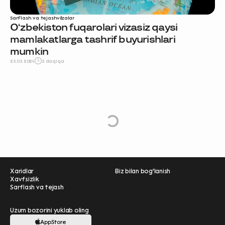
Sarflash va tejash
vizalar
O‘zbekiston fuqarolari vizasiz qaysi
mamlakatlarga tashrif buyurishlari
mumkin
25.05.2024
5 daqiqa
e
L
o
a
d
M
o
r
Xaridlar
Biz bilan bog'lanish
Xavfsizlik
Sarflash va tejash
Uzum bozorini yuklab oling
AppStore