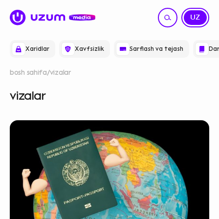
RU
UZ
Xaridlar
Xavfsizlik
Sarflash va tejash
Dar
bosh sahifa
vizalar
vizalar