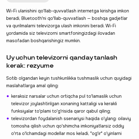
Wi-Fi ulanishini qo'llab-quvvatlash internetga kirishga imkon
beradi, Bluetooth'ni qo'llab-quvvatlash — boshqa gadjetlar
va qurilmalarni televizorga ulash imkonini beradi. Wi-Fi
yordamida siz televizorni smartfoningizdagi ilovadan
masofadan boshqarishingiz mumkin.
Uy uchun televizorni qanday tanlash
kerak: rezyume
Sotib olgandan keyin tushkunlikka tushmaslik uchun quyidagi
maslahatlarga amal qiling:
keraksiz narsalar uchun ortiqcha pul to'lamaslik uchun
televizor joylashtirilgan xonaning kattaligi va kerakli
funksiyalar to'plami to'g'risida qaror qabul qiling;
televizordan foydalanish ssenariysi haqida o'ylang: oilaviy
tomosha qilish uchun qo'shimcha imkoniyatlarsiz oddiy
o'rta o'lchamdagi modellar mos keladi, "og'ir" o'yinlarni