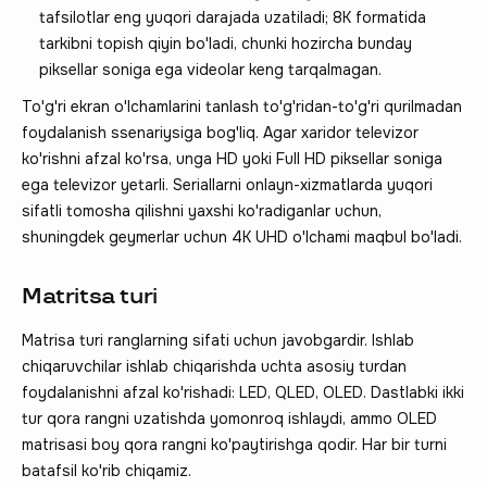
tafsilotlar eng yuqori darajada uzatiladi; 8K formatida
tarkibni topish qiyin bo'ladi, chunki hozircha bunday
piksellar soniga ega videolar keng tarqalmagan.
To'g'ri ekran o'lchamlarini tanlash to'g'ridan-to'g'ri qurilmadan
foydalanish ssenariysiga bog'liq. Agar xaridor televizor
ko'rishni afzal ko'rsa, unga HD yoki Full HD piksellar soniga
ega televizor yetarli. Seriallarni onlayn-xizmatlarda yuqori
sifatli tomosha qilishni yaxshi ko'radiganlar uchun,
shuningdek geymerlar uchun 4K UHD o'lchami maqbul bo'ladi.
Matritsa turi
Matrisa turi ranglarning sifati uchun javobgardir. Ishlab
chiqaruvchilar ishlab chiqarishda uchta asosiy turdan
foydalanishni afzal ko'rishadi: LED, QLED, OLED. Dastlabki ikki
tur qora rangni uzatishda yomonroq ishlaydi, ammo OLED
matrisasi boy qora rangni ko'paytirishga qodir. Har bir turni
batafsil ko'rib chiqamiz.