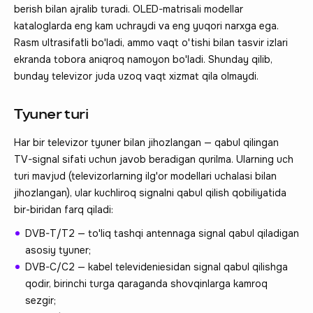
berish bilan ajralib turadi. OLED-matrisali modellar
kataloglarda eng kam uchraydi va eng yuqori narxga ega.
Rasm ultrasifatli bo'ladi, ammo vaqt o'tishi bilan tasvir izlari
ekranda tobora aniqroq namoyon bo'ladi. Shunday qilib,
bunday televizor juda uzoq vaqt xizmat qila olmaydi.
Tyuner turi
Har bir televizor tyuner bilan jihozlangan — qabul qilingan
TV-signal sifati uchun javob beradigan qurilma. Ularning uch
turi mavjud (televizorlarning ilg'or modellari uchalasi bilan
jihozlangan), ular kuchliroq signalni qabul qilish qobiliyatida
bir-biridan farq qiladi:
DVB-T/T2 — to'liq tashqi antennaga signal qabul qiladigan
asosiy tyuner;
DVB-C/C2 — kabel televideniesidan signal qabul qilishga
qodir, birinchi turga qaraganda shovqinlarga kamroq
sezgir;