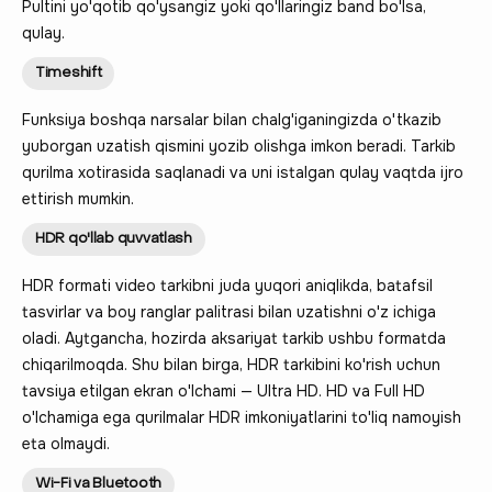
Pultini yo'qotib qo'ysangiz yoki qo'llaringiz band bo'lsa,
qulay.
Timeshift
Funksiya boshqa narsalar bilan chalg'iganingizda o'tkazib
yuborgan uzatish qismini yozib olishga imkon beradi. Tarkib
qurilma xotirasida saqlanadi va uni istalgan qulay vaqtda ijro
ettirish mumkin.
HDR qo'llab quvvatlash
HDR formati video tarkibni juda yuqori aniqlikda, batafsil
tasvirlar va boy ranglar palitrasi bilan uzatishni o'z ichiga
oladi. Aytgancha, hozirda aksariyat tarkib ushbu formatda
chiqarilmoqda. Shu bilan birga, HDR tarkibini ko'rish uchun
tavsiya etilgan ekran o'lchami — Ultra HD. HD va Full HD
o'lchamiga ega qurilmalar HDR imkoniyatlarini to'liq namoyish
eta olmaydi.
Wi-Fi va Bluetooth