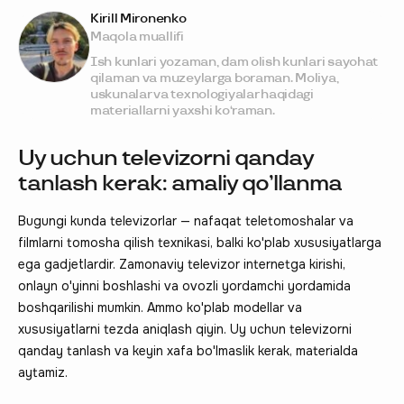
Kirill Mironenko
Maqola muallifi
Ish kunlari yozaman, dam olish kunlari sayohat
qilaman va muzeylarga boraman. Moliya,
uskunalar va texnologiyalar haqidagi
materiallarni yaxshi ko‘raman.
Uy uchun televizorni qanday
tanlash kerak: amaliy qo’llanma
Bugungi kunda televizorlar — nafaqat teletomoshalar va
filmlarni tomosha qilish texnikasi, balki ko'plab xususiyatlarga
ega gadjetlardir. Zamonaviy televizor internetga kirishi,
onlayn o'yinni boshlashi va ovozli yordamchi yordamida
boshqarilishi mumkin. Ammo ko'plab modellar va
xususiyatlarni tezda aniqlash qiyin. Uy uchun televizorni
qanday tanlash va keyin xafa bo'lmaslik kerak, materialda
aytamiz.