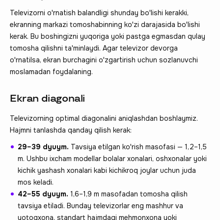
Televizorni o'rnatish balandligi shunday bo'lishi kerakki,
ekranning markazi tomoshabinning ko'zi darajasida bo'lishi
kerak. Bu boshingizni yuqoriga yoki pastga egmasdan qulay
tomosha qilishni ta'minlaydi. Agar televizor devorga
o'rnatilsa, ekran burchagini o'zgartirish uchun sozlanuvchi
moslamadan foydalaning.
Ekran diagonali
Televizorning optimal diagonalini aniqlashdan boshlaymiz.
Hajmni tanlashda qanday qilish kerak:
29–39 dyuym.
Tavsiya etilgan ko'rish masofasi — 1,2–1,5
m. Ushbu ixcham modellar bolalar xonalari, oshxonalar yoki
kichik yashash xonalari kabi kichikroq joylar uchun juda
mos keladi.
42–55 dyuym.
1,6–1,9 m masofadan tomosha qilish
tavsiya etiladi. Bunday televizorlar eng mashhur va
yotoqxona, standart hajmdagi mehmonxona yoki