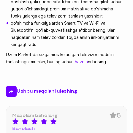
boshlash yoki yuqori sifatli tarkibni tomosha qilish uchun
yuqori o'lchamdagi, premium matrisali va qo'shimcha
funksiyalarga ega televizorni tanlash yaxshidir;
qo'shimcha funksiyalardan Smart TV va Wi-Fi va
Bluetooth'ni qo'llab-quvvatlashga e'tibor bering: ular
haqiqatan ham televizordan foydalanish imkoniyatlarini
kengaytiradi.
Uzum Market'da sizga mos keladigan televizor modelini
tanlashingiz mumkin, buning uchun
havola
ni bosing.
Ushbu maqolani ulashing
5
Maqolani baholang
Baholash