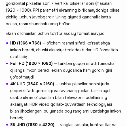
gorizontal piksellar soni × vertikal piksellar soni (masalan,
1920 × 1080). PPI parametri ekranning birlik maydoniga piksel
zichligi uchun javobgardir. Uning qiymati qanchalik katta
bo'lsa, rasm shunchalik aniq bo'ladi.
Ekran o'lchamlari uchun to'rtta asosiy format mavjud:
HD (1366
×
768)
— o'lcham rasmni sifatli ko'rsatishga
imkon beradi, chunki aksariyat teledasturlar HD formatida
uzatiladi;
Full HD (1920
×
1080)
— tarkibni yuqori sifatli tomosha
qilishga imkon beradi, ekran quyoshda ham yorqinligini
yo'qotmaydi;
4K UHD (3840
×
2160)
— ushbu piksellar sonini juda
yuqori sifatli, yorqinligi va ravshanligi bilan ta'minlaydi,
ushbu ekran o'lchamlari bilan televizor modellarining
aksariyati HDR video qo'llab-quvvatlash texnologiyasi
bilan jihozlangan, bu yanada boy ranglarni uzatishga imkon
beradi;
8K UHD (7680
×
4320)
— ranglar, soyalar, kontrastlar va