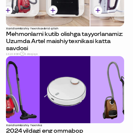
Xaridlar
maishiy texnika
xarid qilish
Mehmonlarni kutib olishga tayyorlanamiz:
Uzumda Artel maishiy texnikasi katta
savdosi
15.10.2024
3 daqiqa
Xaridlar
maishiy texnika
2024 yildagi eng ommabop