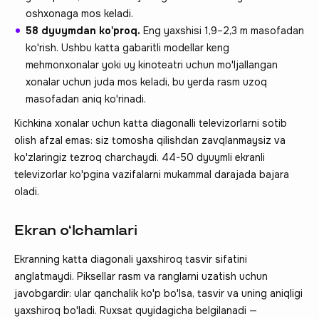
oshxonaga mos keladi.
58 dyuymdan ko'proq.
Eng yaxshisi 1,9–2,3 m masofadan
ko'rish. Ushbu katta gabaritli modellar keng
mehmonxonalar yoki uy kinoteatri uchun mo'ljallangan
xonalar uchun juda mos keladi, bu yerda rasm uzoq
masofadan aniq ko'rinadi.
Kichkina xonalar uchun katta diagonalli televizorlarni sotib
olish afzal emas: siz tomosha qilishdan zavqlanmaysiz va
ko'zlaringiz tezroq charchaydi. 44-50 dyuymli ekranli
televizorlar ko'pgina vazifalarni mukammal darajada bajara
oladi.
Ekran o‘lchamlari
Ekranning katta diagonali yaxshiroq tasvir sifatini
anglatmaydi. Piksellar rasm va ranglarni uzatish uchun
javobgardir: ular qanchalik ko'p bo'lsa, tasvir va uning aniqligi
yaxshiroq bo'ladi. Ruxsat quyidagicha belgilanadi —