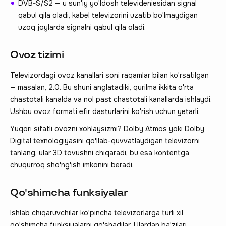
DVB-S/S2 — u sun'iy yo'ldosh televideniesidan signal
qabul qila oladi, kabel televizorini uzatib bo'lmaydigan
uzoq joylarda signalni qabul qila oladi.
Ovoz tizimi
Televizordagi ovoz kanallari soni raqamlar bilan ko'rsatilgan
— masalan, 2.0. Bu shuni anglatadiki, qurilma ikkita o'rta
chastotali kanalda va nol past chastotali kanallarda ishlaydi.
Ushbu ovoz formati efir dasturlarini ko'rish uchun yetarli.
Yuqori sifatli ovozni xohlaysizmi? Dolby Atmos yoki Dolby
Digital texnologiyasini qo'llab-quvvatlaydigan televizorni
tanlang, ular 3D tovushni chiqaradi, bu esa kontentga
chuqurroq sho'ng'ish imkonini beradi.
Qo'shimcha funksiyalar
Ishlab chiqaruvchilar ko'pincha televizorlarga turli xil
qo'shimcha funksiyalarni qo'shadilar. Ulardan ba'zilari