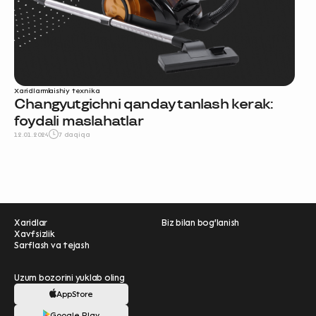
Xaridlar
maishiy texnika
Changyutgichni qanday tanlash kerak:
foydali maslahatlar
12.01.2024
7 daqiqa
Xaridlar
Biz bilan bog'lanish
Xavfsizlik
Sarflash va tejash
Uzum bozorini yuklab oling
AppStore
Ravnaqimizga hissa
Google Play