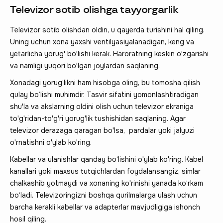
Televizor sotib olishga tayyorgarlik
Televizor sotib olishdan oldin, u qayerda turishini hal qiling.
Uning uchun xona yaxshi ventilyasiyalanadigan, keng va
yetarlicha yorug' bo'lishi kerak. Haroratning keskin o'zgarishi
va namligi yuqori bo'lgan joylardan saqlaning.
Xonadagi yorug‘likni ham hisobga oling, bu tomosha qilish
qulay bo‘lishi muhimdir. Tasvir sifatini yomonlashtiradigan
shu'la va akslarning oldini olish uchun televizor ekraniga
to'g'ridan-to'g'ri yorug'lik tushishidan saqlaning. Agar
televizor derazaga qaragan bo'lsa, pardalar yoki jalyuzi
o'rnatishni o'ylab ko'ring.
Kabellar va ulanishlar qanday bo‘lishini o'ylab ko'ring. Kabel
kanallari yoki maxsus tutqichlardan foydalansangiz, simlar
chalkashib yotmaydi va xonaning ko'rinishi yanada ko‘rkam
bo‘ladi. Televizoringizni boshqa qurilmalarga ulash uchun
barcha kerakli kabellar va adapterlar mavjudligiga ishonch
hosil qiling.