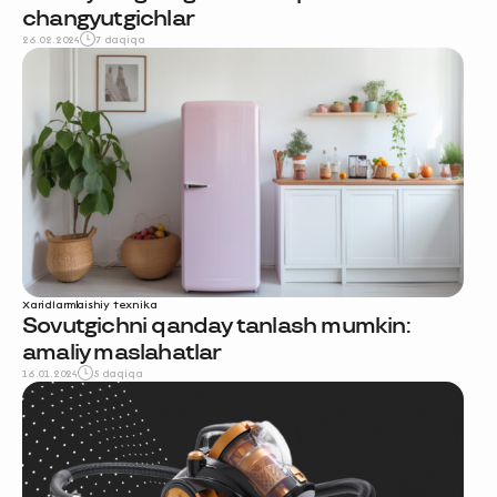
changyutgichlar
26.02.2024
7 daqiqa
Xaridlar
maishiy texnika
Sovutgichni qanday tanlash mumkin:
amaliy maslahatlar
16.01.2024
5 daqiqa