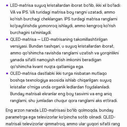
LED-matrisa suyuq kristallardan iborat bo'lib, ikki xil bo'ladi:
VA va IPS. VA turidagi matrisa boy rangni uzatadi, ammo
ko'rish burchagi cheklangan. IPS turdagi matrisa ranglarni
ko'paytirishda yomonroq ishlaydi, ammo kengroq ko'rish
burchagini ta'minlaydi.
QLED-matrisa — LED-matrisaning takomillashtirilgan
versiyasi. Bundan tashqari, u suyuq kristallardan iborat,
ammo qo'shimcha ravishda ranglarni uzatish va yorqinlikni
yanada sifatli namoyish etish imkonini beradigan
qo'shimcha kvant nuqta qatlamiga ega.
OLED-matrisa dastlabki ikki turga nisbatan mutlaqo
boshqa texnologiya asosida ishlab chiqarilgan: suyuq
kristallar o'rniga unda organik ledlardan foydalaniladi.
Bunday matrisali ekranlar eng boy tasvirni va eng aniq
ranglarni, shu jumladan chuqur qora ranglarni aks ettiradi.
Eng arzon narxda LED-matrisasi bo'lib qolmoqda, bunday
parametrga ega televizorlar ko'pincha sotib olinadi. QLED-
matrisali televizorlar qimmatroq, ammo ular yuqori sifatli rang