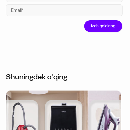
Ema
Shuningdek o'qing