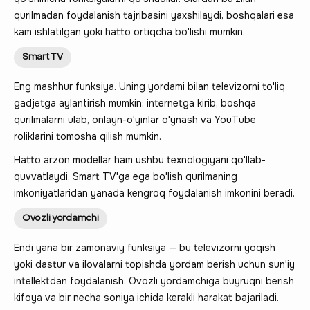
qurilmadan foydalanish tajribasini yaxshilaydi, boshqalari esa
kam ishlatilgan yoki hatto ortiqcha bo'lishi mumkin.
Smart TV
Eng mashhur funksiya. Uning yordami bilan televizorni to'liq
gadjetga aylantirish mumkin: internetga kirib, boshqa
qurilmalarni ulab, onlayn-o'yinlar o'ynash va YouTube
roliklarini tomosha qilish mumkin.
Hatto arzon modellar ham ushbu texnologiyani qo'llab-
quvvatlaydi. Smart TV'ga ega bo'lish qurilmaning
imkoniyatlaridan yanada kengroq foydalanish imkonini beradi.
Ovozli yordamchi
Endi yana bir zamonaviy funksiya — bu televizorni yoqish
yoki dastur va ilovalarni topishda yordam berish uchun sun'iy
intellektdan foydalanish. Ovozli yordamchiga buyruqni berish
kifoya va bir necha soniya ichida kerakli harakat bajariladi.