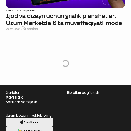
Xaridlar
электроника
Ijod va dizayn uchun grafik planshetlar:
Uzum Marketda 6 ta muvaffaqiyatli model
02.04.2024
5 daqiqa
e
L
o
a
d
M
o
r
Xaridlar
Biz bilan bog'lanish
Xavfsizlik
Sarflash va tejash
Uzum bozorini yuklab oling
AppStore
Ravnaqimizga hissa