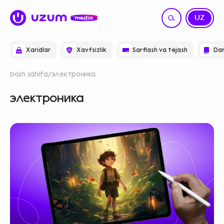
RU
UZ
Xaridlar
Xavfsizlik
Sarflash va tejash
Dar
bosh sahifa
электроника
электроника