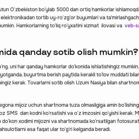
utun O‘zbekiston bo‘ylab 5000 dan ortiq hamkorlar ishlamoqd
 elektronikadan tortib uy-ro‘zg‘or buyumlari va ta'mirlashgach
h mumkin. Hamkorlarning to‘liq ro‘yxatini xizmat ilovasi va
veb-s
ida qanday sotib olish mumkin?
‘ng, uni har qanday hamkorlar do‘konida ishlatishingiz mumkin
otganda, buyurtma berish paytida kerakli to‘lov muddati bil
shingiz kerak. Tovarlarni sotib olish Uzum Nasiya bilan shartno
begona mijoz uchun shartnoma tuza olmasligiga amin bo‘lishin
joz SMS dan kodni ko‘rsatishi va o‘z imzosini qo‘yishi kerak. 
an do‘kon xodimi mijozni va shartnomada ko‘rsatilgan fotosurat
ahsulotlarni esa faqat ular to‘g‘ri kelganda beradi.