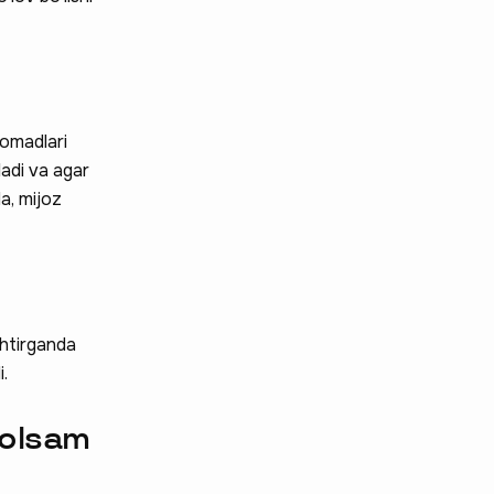
aromadlari
ladi va agar
a, mijoz
shtirganda
i.
 olsam