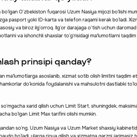
o‘lgan O‘zbekiston fuqarosi Uzum Nasiya mijozi bo‘lishi mum
zga pasport yoki ID-karta va telefon raqami kerak bo‘ladi. Xi
: asosiy va biroz ilg‘orroq. Ilg‘or darajaga o‘tish uchun daromad
tlarini va ishonchli shaxslar to‘g‘risidagi ma'lumotlarni taqdim
hlash prinsipi qanday?
n ma'lumotlarga asoslanib, xizmat sotib olish limitini taqdim et
hamkorlar do‘konida foydalanishi va mahsulotni dastlabki to‘lo
o‘mgacha xarid qilish uchun Limit Start, shuningdek, maksima
ha bo‘lgan Limit Max tarifini olishi mumkin.
rgandan so‘ng, Uzum Nasiya va Uzum Market shaxsiy kabinetid
 paydo bo‘ladi, ularga rioya qilish va xizmatga qarzni jarimasiz to