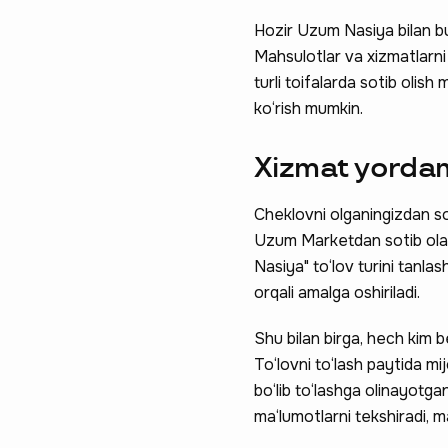
Hozir Uzum Nasiya bilan b
Mahsulotlar va xizmatlarni
turli toifalarda sotib olis
ko‘rish mumkin.
Xizmat yordam
Cheklovni olganingizdan so
Uzum Marketdan sotib olay
Nasiya" to‘lov turini tanla
orqali amalga oshiriladi.
Shu bilan birga, hech kim 
To‘lovni to‘lash paytida mi
bo‘lib to‘lashga olinayotg
ma‘lumotlarni tekshiradi, m