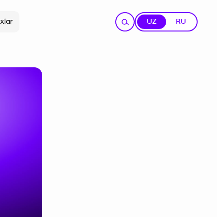
xlar
UZ
RU