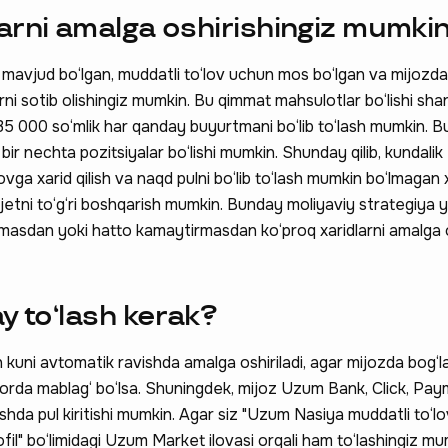
arni amalga oshirishingiz mumki
 mavjud bo‘lgan, muddatli to‘lov uchun mos bo‘lgan va mijozd
ni sotib olishingiz mumkin. Bu qimmat mahsulotlar bo‘lishi sh
 000 so‘mlik har qanday buyurtmani bo‘lib to‘lash mumkin. 
bir nechta pozitsiyalar bo‘lishi mumkin. Shunday qilib, kundalik
ovga xarid qilish va naqd pulni bo‘lib to‘lash mumkin bo‘lmagan 
udjetni to‘g‘ri boshqarish mumkin. Bunday moliyaviy strategiya
irmasdan yoki hatto kamaytirmasdan ko‘proq xaridlarni amalga 
y to‘lash kerak?
n kuni avtomatik ravishda amalga oshiriladi, agar mijozda bog‘
dorda mablag‘ bo‘lsa. Shuningdek, mijoz Uzum Bank, Click, Pa
shda pul kiritishi mumkin. Agar siz "Uzum Nasiya muddatli to‘lo
fil" bo‘limidagi Uzum Market ilovasi orqali ham to‘lashingiz mu