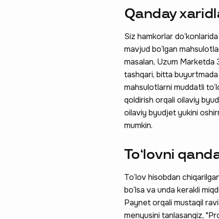
Qanday xaridl
Siz hamkorlar do‘konlarida
mavjud bo‘lgan mahsulotlar
masalan, Uzum Marketda 35
tashqari, bitta buyurtmada 
mahsulotlarni muddatli to‘l
qoldirish orqali oilaviy by
oilaviy byudjet yukini osh
mumkin.
To‘lovni qanda
To‘lov hisobdan chiqarilga
bo‘lsa va unda kerakli miq
Paynet orqali mustaqil ravi
menyusini tanlasangiz, "Pro