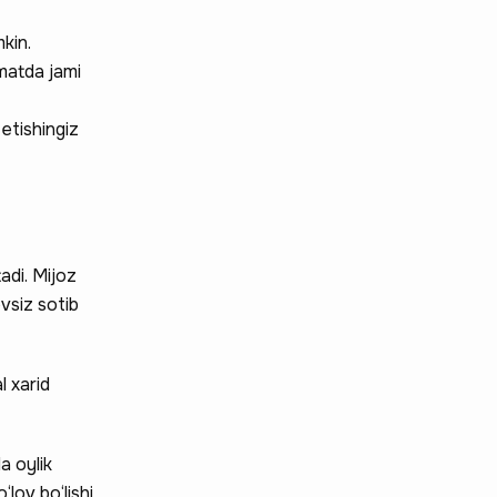
kin.
zmatda jami
 etishingiz
adi. Mijoz
vsiz sotib
l xarid
a oylik
‘lov bo‘lishi