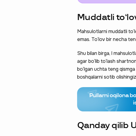
Muddatli to‘lo
Mahsulotlarni muddatli to‘l
emas. To‘lov bir necha ten
Shu bilan birga, l mahsulot
agar bo‘lib to‘lash shartno
bo‘lgan uchta teng qismga b
boshqalarni sotib olishing
Pullarni oqilona b
i
Qanday qilib 