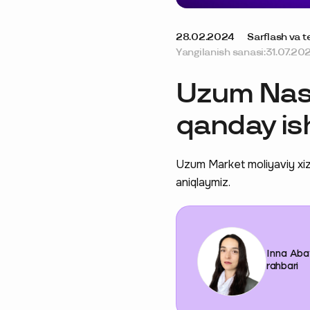
28.02.2024
Sarflash va t
Yangilanish sanasi:
31.07.20
Uzum Nasiy
qanday is
Uzum Market moliyaviy xizm
aniqlaymiz.
Inna Abay
rahbari