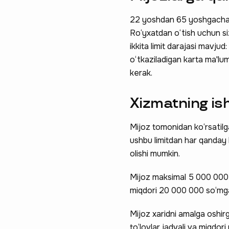
22 yoshdan 65 yoshgacha b
Ro‘yxatdan o‘tish uchun si
ikkita limit darajasi mavjud
o‘tkaziladigan karta ma'lumo
kerak.
Xizmatning is
Mijoz tomonidan ko‘rsatilga
ushbu limitdan har qanday 
olishi mumkin.
Mijoz maksimal 5 000 000 s
miqdori 20 000 000 so‘mgac
Mijoz xaridni amalga oshi
to‘lovlar jadvali va miqdori