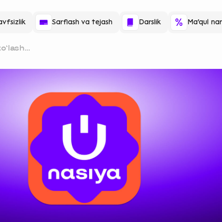
vfsizlik
Sarflash va tejash
Darslik
Ma'qul nar
to‘lash
aydi