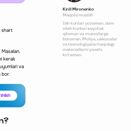
olsam bo‘ladi?
Xizmat yordamida
Kirill Mironenko
qanday sotib olish
Maqola muallifi
mumkin?
Qanday xaridlarni
Ish kunlari yozaman, dam
amalga oshirishingiz
olish kunlari sayohat
z shart
mumkin?
qilaman va muzeylarga
To‘lovni qanday
boraman. Moliya, uskunalar
to‘lash kerak?
va texnologiyalar haqidagi
To‘lovni to‘lash
materiallarni yaxshi
. Masalan,
uchun yetarli pul
ko‘raman.
bo‘lmasa nima qilish
hi kerak
kerak?
buyumlari va
a
bor.
shilish
in?