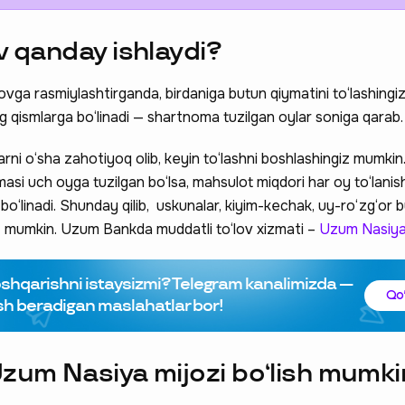
v qanday ishlaydi?
ovga rasmiylashtirganda, birdaniga butun qiymatini to‘lashingi
g qismlarga bo‘linadi — shartnoma tuzilgan oylar soniga qarab.
larni o‘sha zahotiyoq olib, keyin to‘lashni boshlashingiz mumkin
masi uch oyga tuzilgan bo‘lsa, mahsulot miqdori har oy to‘lanis
o‘linadi. Shunday qilib, uskunalar, kiyim-kechak, uy-ro‘zg‘or 
iz mumkin. Uzum Bankda muddatli to‘lov xizmati –
Uzum Nasiy
oshqarishni istaysizmi? Telegram kanalimizda —
Qo‘
sh beradigan maslahatlar bor!
Uzum Nasiya mijozi bo‘lish mumk