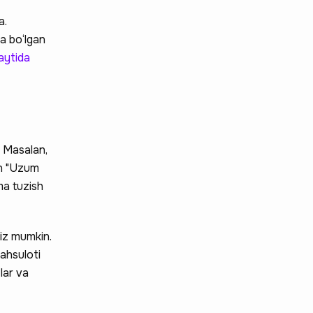
a.
a bo‘lgan
aytida
. Masalan,
an "Uzum
ma tuzish
giz mumkin.
Mahsuloti
lar va