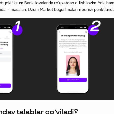
yoki Uzum Bank ilovalarida ro‘yxatdan o‘tish lozim. Yoki ha
ida — masalan, Uzum Market buyurtmalarini berish punktlarida
day talablar qo‘yiladi?