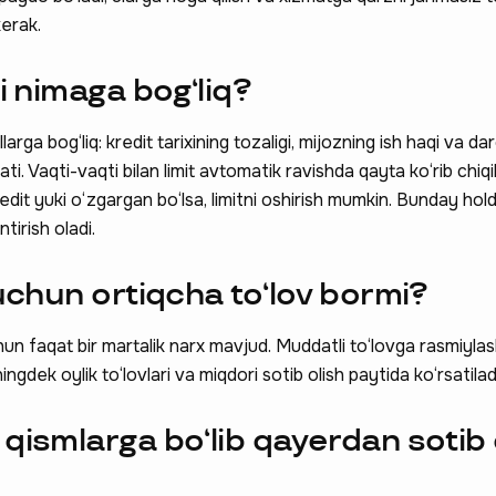
kerak.
ti nimaga bog‘liq?
larga bog‘liq: kredit tarixining tozaligi, mijozning ish haqi va d
yati. Vaqti-vaqti bilan limit avtomatik ravishda qayta ko‘rib chiqi
dit yuki o‘zgargan bo‘lsa, limitni oshirish mumkin. Bunday hold
tirish oladi.
 hissa qo'shing —
 uchun ortiqcha to‘lov bormi?
a qatnashing ❤️
un faqat bir martalik narx mavjud. Muddatli to‘lovga rasmiyla
ngdek oylik to‘lovlari va miqdori sotib olish paytida ko‘rsatilad
 qismlarga bo‘lib qayerdan sotib