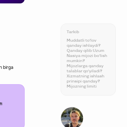
Tarkib
Muddatli to‘lov
qanday ishlaydi?
Qanday qilib Uzum
Nasiya mijozi bo‘lish
mumkin?
Mijozlarga qanday
n birga
talablar qo‘yiladi?
Xizmatning ishlash
prinsipi qanday?
Mijozning limiti
nimaga bog‘liq?
Bo‘lib to‘lash uchun
ortiqcha to‘lov
ti
bormi?
Mahsulotlarni
qismlarga bo‘lib
qayerdan sotib