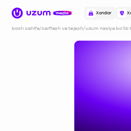
Xaridlar
Xa
bosh sahifa
/
sarflash va tejash
/
uzum nasiya bo‘lib 
xizmati qanday ishl