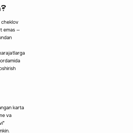
n?
a cheklov
art emas —
Bundan
xarajatlarga
 yordamida
oshirish
langan karta
yme va
vi"
mkin.