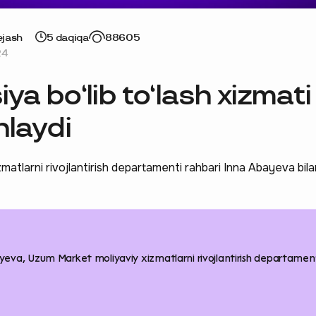
ejash
5 daqiqa
88605
24
a bo‘lib to‘lash xizmati
hlaydi
atlarni rivojlantirish departamenti rahbari Inna Abayeva bila
eva, Uzum Market moliyaviy xizmatlarni rivojlantirish departamen