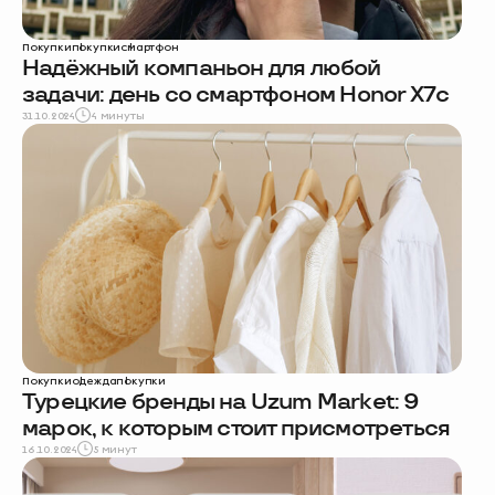
Покупки
покупки
смартфон
Надёжный компаньон для любой
задачи: день со смартфоном Honor X7c
31.10.2024
4 минуты
Покупки
одежда
покупки
Турецкие бренды на Uzum Market: 9
марок, к которым стоит присмотреться
16.10.2024
5 минут