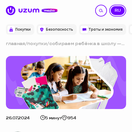
UZ
RU
Покупки
Безопасность
Траты и экономия
главная
/
покупки
/
собираем ребёнка в школу —
чеклист
26.07.2024
5 минут
954