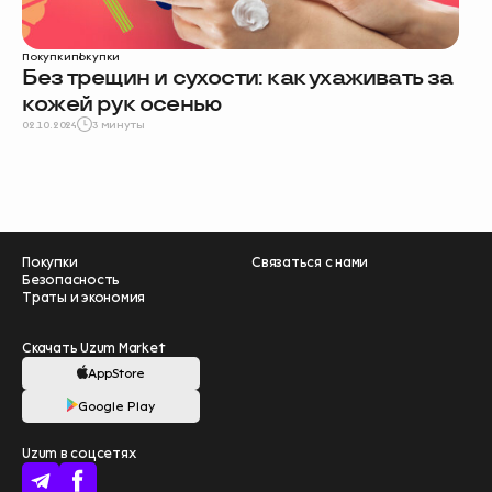
Покупки
покупки
Без трещин и сухости: как ухаживать за
кожей рук осенью
02.10.2024
3 минуты
Покупки
Связаться с нами
Безопасность
Траты и экономия
Скачать Uzum Market
AppStore
Google Play
Помогите нам
Uzum в соцсетях
стать лучше –