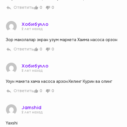
Ответить
0
0
Хобибулло
2 лет назад
Зор маколалар экран узум маркета Хаима насоса орзон
Ответить
0
0
Хобибулло
2 лет назад
Узун макета хама насоса арзон.Келинг Курин ва олинг
Ответить
0
0
Jamshid
2 лет назад
Yaxshi