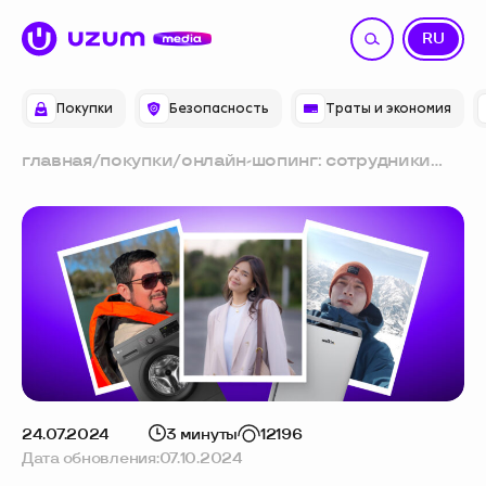
UZ
RU
Покупки
Безопасность
Траты и экономия
главная
/
покупки
/
онлайн-шопинг: сотрудники
uzum делятся опытом крупных
покупок на маркетплейсе
24.07.2024
3 минуты
12196
Дата обновления:
07.10.2024