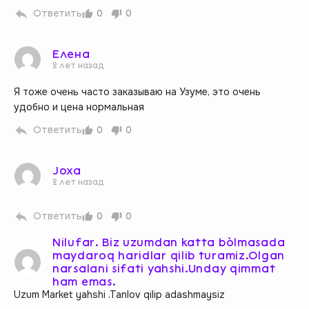
Ответить
0
0
Елена
2 лет назад
Я тоже очень часто заказываю на Узуме, это очень
удобно и цена нормальная
Ответить
0
0
Joxa
2 лет назад
Ответить
0
0
Nilufar. Biz uzumdan katta bòlmasada
maydaroq haridlar qilib turamiz.Olgan
2 
narsalani sifati yahshi.Unday qimmat
ham emas.
Uzum Market yahshi .Tanlov qilip adashmaysiz