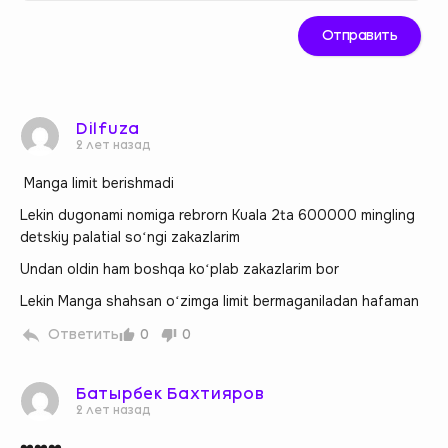
Dilfuza
2 лет назад
Manga limit berishmadi
Lekin dugonami nomiga rebrorn Kuala 2ta 600000 mingling
detskiy palatial soʻngi zakazlarim
Undan oldin ham boshqa koʻplab zakazlarim bor
Lekin Manga shahsan oʻzimga limit bermaganiladan hafaman
Ответить
0
0
Батырбек Бахтияров
2 лет назад
❤️❤️❤️