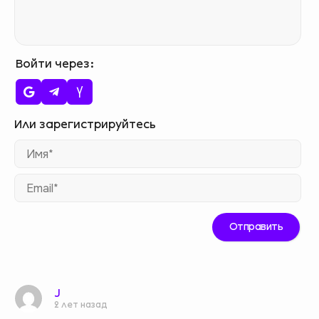
Войти через
Им
Ema
J
2 лет назад