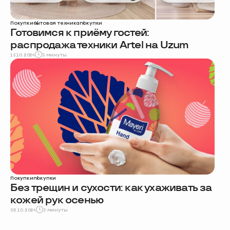
Покупки
бытовая техника
покупки
Готовимся к приёму гостей:
распродажа техники Artel на Uzum
15.10.2024
3 минуты
Покупки
покупки
Без трещин и сухости: как ухаживать за
кожей рук осенью
02.10.2024
3 минуты