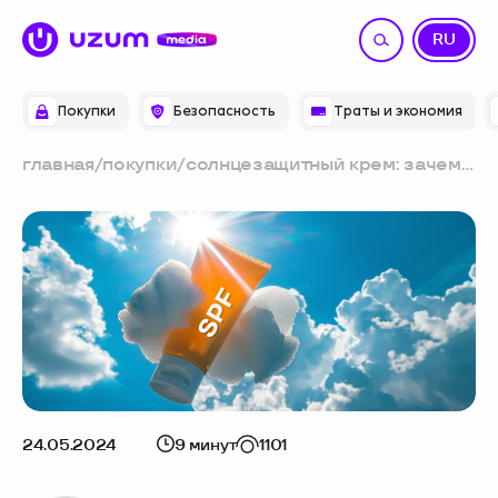
UZ
RU
Покупки
Безопасность
Траты и экономия
главная
/
покупки
/
солнцезащитный крем: зачем
он нужен и как выбрать
надёжный
24.05.2024
9 минут
1101