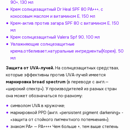
90+, 130 мл
Крем cолнцезащитный Dr Heal SPF 80 PA+++, c
кокосовым маслом и витамином Е, 150 мл
Крем-актив против загара SPF 80 с витамином Е, 150
мл
Крем солнцезащитный Valera Spf 90, 100 мл
Увлажняющие солнцезащитные
крема,отбеливает,натуральные ингредиенты(Корея), 50
мл
Защита от UVА-лучей.
На солнцезащитных средствах,
которые эффективны против UVА-лучей имеется
маркировка broad spectrum
(в переводе с англ.—
«широкий спектр»). У производителей из разных стран
она может обозначаться по-разному:
символом UVA в кружочке;
маркировкой PPD (англ. «persistent pigment darkening» -
«защита от стойкого пигментного потемнения»);
знаком PA+ — PA++++ Чем больше +, тем выше степень