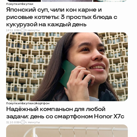
Покупки
покупки
Японский суп, чили кон карне и
рисовые котлеты: 3 простых блюда с
кукурузой на каждый день
19.11.2024
3 минуты
Покупки
покупки
смартфон
Надёжный компаньон для любой
задачи: день со смартфоном Honor X7c
31.10.2024
4 минуты