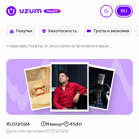
UZ
RU
Покупки
Безопасность
Траты и экономия
главная
/
траты и экономия
/
финансовые
привычки: seo-
специалист — об
акциях, вкладах,
кредитах и
множестве способах
сэкономить
15.07.2024
11 минут
4540
Дата обновления:
17.07.2024