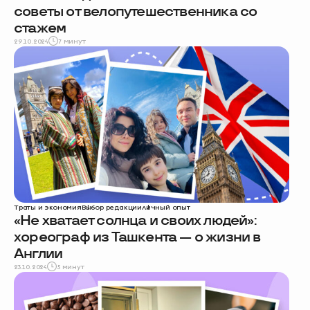
советы от велопутешественника со
стажем
29.10.2024
7 минут
Траты и экономия
Выбор редакции
личный опыт
«Не хватает солнца и своих людей»:
хореограф из Ташкента — о жизни в
Англии
23.10.2024
5 минут