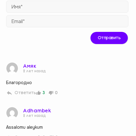
Им
Ema
Амяк
2 лет назад
Благородно
Ответить
3
0
Adhambek
2 лет назад
Assalomu aleykum