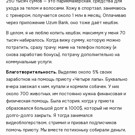
250 тысяч сумов — это парикмахерская, средства для
ухода за телом и волосами. Хожу в спортзал, занимаюсь
с тренером, получается около 1 млн в месяц. Оплачиваю
через приложение Uzum Bank, оно тоже даёт кешбэк.
В целом, я не люблю копить кешбэк, максимум у меня 70
тысяч набиралось. Когда вижу сумму, которую можно
потратить, сразу трачу: маме на телефон положу (и
снова заработаю бонусы), потрачу дополнительно на
коммунальные услуги.
Благотворительность.
Выделяю около 5% своих
заработков на помощь приюту «Четыре лапы». Буквально
вчера заезжал к ним, купали и кормили собачек. У них
около 700 животных, им постоянно нужна финансовая и
физическая помощь. Была история, когда у приюта
образовался большой долг в 1000$, который не могли
долго-долго закрыть. Я тогда занимался
видеоблогерством, стримил и призвал подписчиков
помочь приюту. Мы вместе потихоньку собирали деньги,