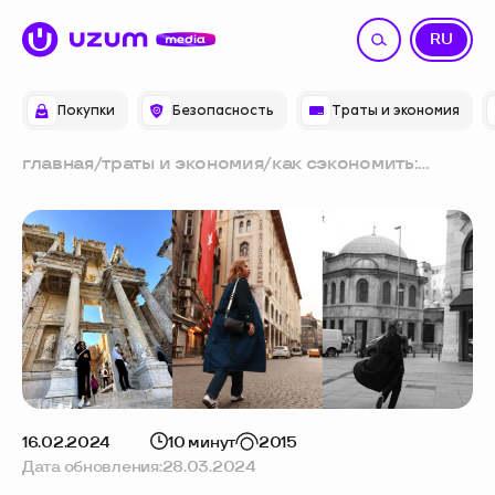
UZ
RU
Покупки
Безопасность
Траты и экономия
главная
/
траты и экономия
/
как сэкономить:
отпуск в турции
16.02.2024
10 минут
2015
Дата обновления:
28.03.2024