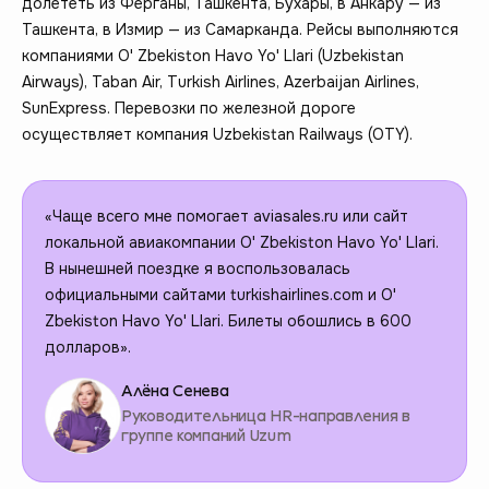
долететь из Ферганы, Ташкента, Бухары, в Анкару — из
Ташкента, в Измир — из Самарканда. Рейсы выполняются
компаниями O' Zbekiston Havo Yo' Llari (Uzbekistan
Airways), Taban Air, Turkish Airlines, Azerbaijan Airlines,
SunExpress. Перевозки по железной дороге
осуществляет компания Uzbekistan Railways (OTY).
«Чаще всего мне помогает aviasales.ru или сайт
локальной авиакомпании O' Zbekiston Havo Yo' Llari.
В нынешней поездке я воспользовалась
официальными сайтами turkishairlines.com и O'
Zbekiston Havo Yo' Llari. Билеты обошлись в 600
долларов».
Алёна Сенева
Руководительница HR-направления в
группе компаний Uzum