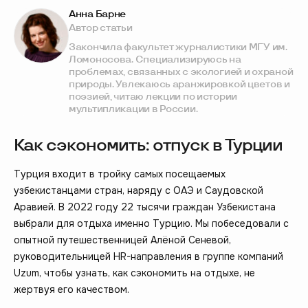
Анна Барне
Автор статьи
Закончила факультет журналистики МГУ им.
Ломоносова. Специализируюсь на
проблемах, связанных с экологией и охраной
природы. Увлекаюсь аранжировкой цветов и
поэзией, читаю лекции по истории
мультипликации в России.
Как сэкономить: отпуск в Турции
Турция входит в тройку самых посещаемых
узбекистанцами стран, наряду с ОАЭ и Саудовской
Аравией. В 2022 году 22 тысячи граждан Узбекистана
выбрали для отдыха именно Турцию. Мы побеседовали с
опытной путешественницей Алёной Сеневой,
руководительницей HR-направления в группе компаний
Uzum, чтобы узнать, как сэкономить на отдыхе, не
жертвуя его качеством.