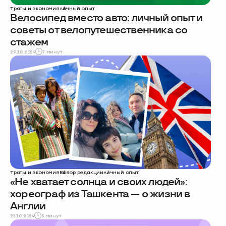
Траты и экономия
личный опыт
Велосипед вместо авто: личный опыт и
советы от велопутешественника со
стажем
29.10.2024
7 минут
Траты и экономия
Выбор редакции
личный опыт
«Не хватает солнца и своих людей»:
хореограф из Ташкента — о жизни в
Англии
23.10.2024
5 минут