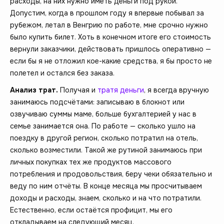
расходы, на них нужно иметь деньги под рукой.
Допустим, когда в прошлом году я впервые побывал за
рубежом, летал в Венгрию по работе, мне срочно нужно
было купить билет. Хоть в конечном итоге его стоимость
вернули заказчики, действовать пришлось оперативно —
если бы я не отложил кое-какие средства, я бы просто не
полетел и остался без заказа.
Анализ трат.
Получая и
тратя деньги
, я всегда вручную
занимаюсь подсчётами: записываю в блокнот или
озвучиваю суммы маме, больше бухгалтерией у нас в
семье занимается она. По работе — сколько ушло на
поездку в другой регион, сколько потратил на отель,
сколько возместили. Такой же рутиной занимаюсь при
личных покупках тех же продуктов массового
потребления и продовольствия, беру чеки обязательно и
веду по ним отчёты. В конце месяца мы просчитываем
доходы и расходы, знаем, сколько и на что потратили.
Естественно, если остаётся профицит, мы его
откладываем на следующий месяц.