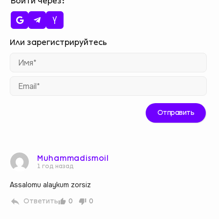
Войти через
Им
Ema
Muhammadismoil
1 год назад
Assalomu alaykum zorsiz
Ответить
0
0