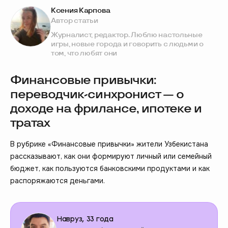
Ксения Карпова
Автор статьи
Журналист, редактор. Люблю настольные
игры, новые города и говорить с людьми о
том, что любят они
Финансовые привычки:
переводчик-синхронист — о
доходе на фрилансе, ипотеке и
тратах
В рубрике «Финансовые привычки» жители Узбекистана
рассказывают, как они формируют личный или семейный
бюджет, как пользуются банковскими продуктами и как
распоряжаются деньгами.
Навруз, 33 года