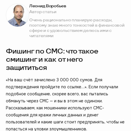
Леонид Воробьев
Автор статьи
Очень рационально планирую расходы,
поэтому знаю много тонкостей в финансовой
сфере и с удовольствием делюсь ими с
читателями
Фишинг по СМС: что такое
смишинг и как от него
защититься
«На ваш счёт зачислено 3 000 000 сумов. Для
подтверждения пройдите по ссылке…». Если получали
подобное сообщение, скорее всего, вас пытались
обмануть через СМС — и вы в этом не одиноки.
Рассказываем, как мошенники используют СМС-
сообщения для кражи личных данных и денег
пользователей и какие шаги стоит предпринять, чтобы не
попасться на уловки злоумышленников.