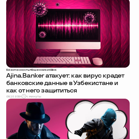
Безопасность
мошенники
банк
Ajina.Banker атакует: как вирус крадет
банковские данные в Узбекистане и
как от него защититься
08.10.2024
4 минуты