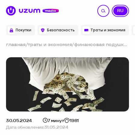
UZ
RU
Покупки
Безопасность
Траты и экономия
главная
/
траты и экономия
/
финансовая подушка
безопасности: зачем
нужна и как её
создать
30.05.2024
7 минут
1981
Дата обновления:
31.05.2024