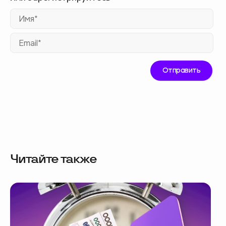
Им
Ema
Читайте также