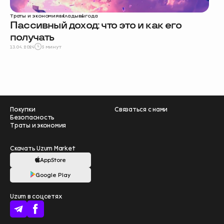
Траты и экономия
вклады
выгода
Пассивный доход: что это и как его
получать
13.04.2024
5 минут
Покупки
Связаться с нами
Безопасность
Траты и экономия
Скачать Uzum Market
AppStore
Google Play
Помогите нам
Uzum в соцсетях
стать лучше –
пройдите опрос
❤️