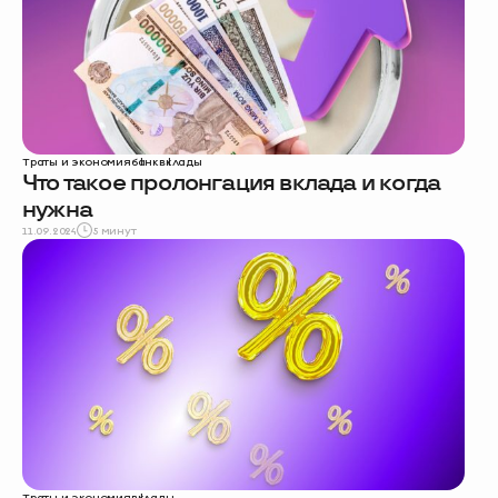
Траты и экономия
банк
вклады
Что такое пролонгация вклада и когда
нужна
11.09.2024
5 минут
Траты и экономия
вклады