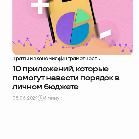
Помогите н
пройдите 
Траты и экономия
финграмотность
10 приложений, которые
начать
помогут навести порядок в
личном бюджете
08.06.2024
5 минут