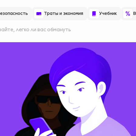
езопасность
Траты и экономия
Учебник
В
найте, легко ли вас обмануть