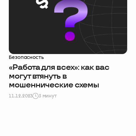
ам стать лучше –
❤️
опрос
Безопасность
«Работа для всех»: как вас
могут втянуть в
мошеннические схемы
11.12.2023
5 минут