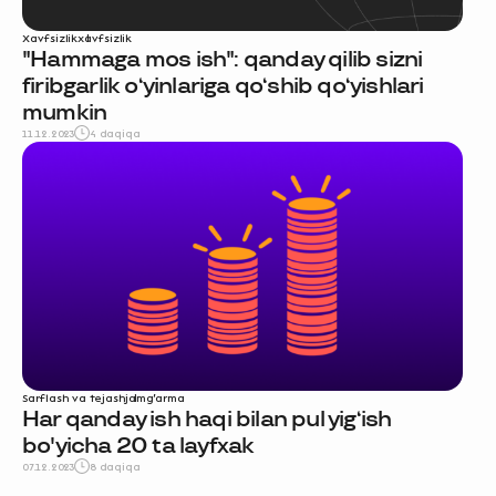
Xavfsizlik
xavfsizlik
"Hammaga mos ish": qanday qilib sizni
firibgarlik o‘yinlariga qo‘shib qo‘yishlari
mumkin
11.12.2023
4 daqiqa
Sarflash va tejash
jamg‘arma
Har qanday ish haqi bilan pul yig‘ish
bo'yicha 20 ta layfxak
07.12.2023
8 daqiqa