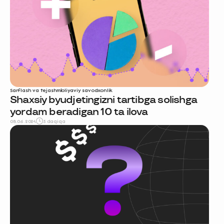
Sarflash va tejash
moliyaviy savodxonlik
Shaxsiy byudjetingizni tartibga solishga
yordam beradigan 10 ta ilova
08.06.2024
5 daqiqa