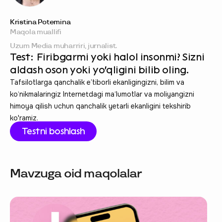
Kristina Potemina
Maqola muallifi
Uzum Media muharriri, jurnalist.
Test: Firibgarmi yoki halol insonmi? Sizni
aldash oson yoki yo'qligini bilib oling.
Tafsilotlarga qanchalik e’tiborli ekanligingizni, bilim va
ko‘nikmalaringiz Internetdagi ma‘lumotlar va moliyangizni
himoya qilish uchun qanchalik yetarli ekanligini tekshirib
ko'ramiz.
Testni boshlash
Mavzuga oid maqolalar