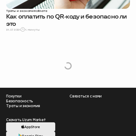
Траты и экономия
оплата
Как оплатить по QR-коду и безопасно ли
это
24.07.2024
4 минуты
e
L
o
a
d
M
o
r
Покупки
Связаться с нами
Безопасность
Траты и экономия
Скачать Uzum Market
AppStore