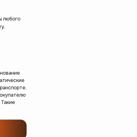
ы любого
у.
енование
татические
транспорте.
Покупателю
 Такие