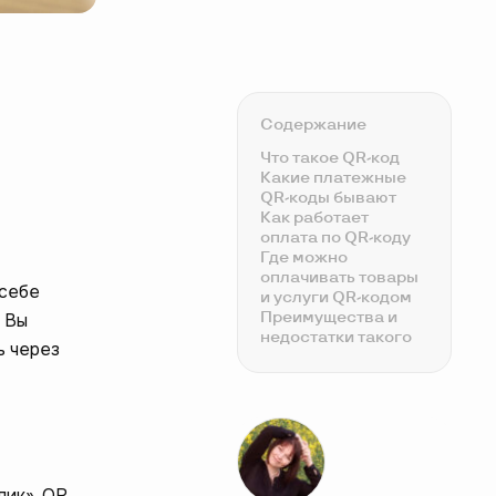
Содержание
Что такое QR-код
Какие платежные
QR-коды бывают
Как работает
оплата по QR-коду
Где можно
оплачивать товары
 себе
и услуги QR-кодом
Преимущества и
 Вы
недостатки такого
ь через
метода оплаты
Как безопасно
платить по QR-коду
лик». QR