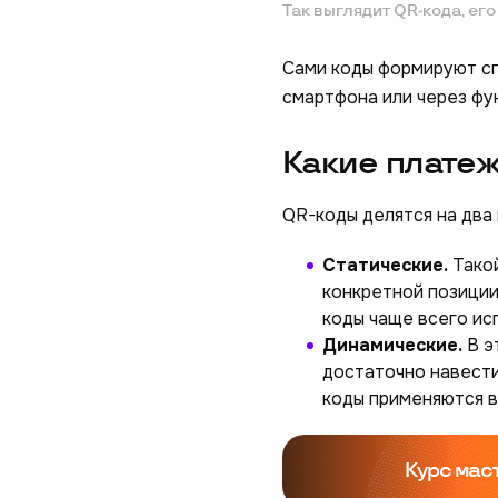
Так выглядит QR-кода, ег
Сами коды формируют сп
смартфона или через фу
Какие плате
QR-коды делятся на два 
Статические.
Тако
конкретной позиции
коды чаще всего ис
Динамические.
В э
достаточно навести
коды применяются в
Курс мас