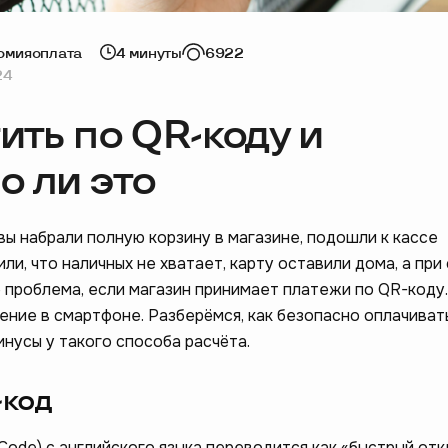
номия
оплата
4 минуты
6922
24
ить по QR-коду и
о ли это
ы набрали полную корзину в магазине, подошли к кассе
ли, что наличных не хватает, карту оставили дома, а при
е проблема, если магазин принимает платежи по QR-коду.
ение в смартфоне. Разберёмся, как безопасно оплачиват
инусы у такого способа расчёта.
-код
Code) с английского языка переводится как «быстрый отк