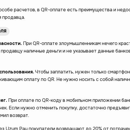
пособе расчетов, в QR-оплате есть преимущества и недо
я продавца.
еля
пасности.
При QR-оплате злоумышленникам нечего краст
 продавцу наличные деньги и не указывает данные банко
использования.
Чтобы заплатить, нужен только смартфон
ивающим оплату по QR. Не нужно носить с собой наличн
нег.
При оплате по QR-коду в мобильном приложении бан
чек. Если нужно отменить покупку, достаточно предъявит
мил возврат.
ез Uzum Pay покупатели возвращают до 20% от потрачен