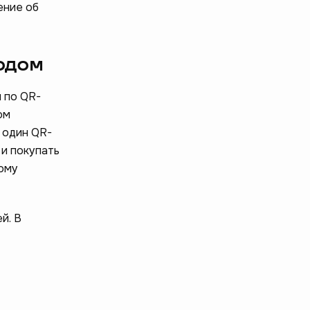
ение об
кодом
 по QR-
ом
 один QR-
 и покупать
бому
й. В