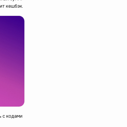
ит кешбэк.
ь с кодами