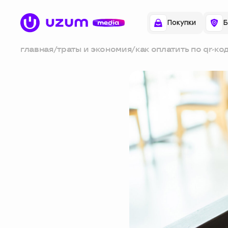
Покупки
Б
главная
/
траты и экономия
/
как оплатить по qr-ко
безопасно ли это