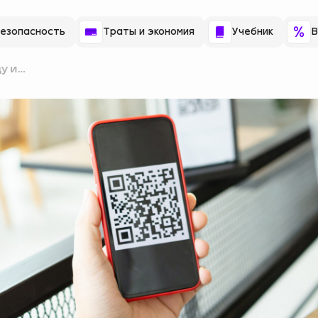
езопасность
Траты и экономия
Учебник
В
ду и