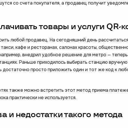
шутся со счета покупателя, а продавец получит уведомл
лачивать товары и услуги QR-
ить любой продавец. На сегодняшний день рассчитаться
 такси, кафе и ресторанах, салонах красоты, общественн
 например, внедрил удобное решение для метро — теперь
станциях. Раньше приходилось выбирать станцию вручную
ам стать лучше –
рь достаточно просто приложить один и тот же код к лю
❤️
опрос
етях также можно встретить этот метод приема платеже
ока практически не используется.
 и недостатки такого метода