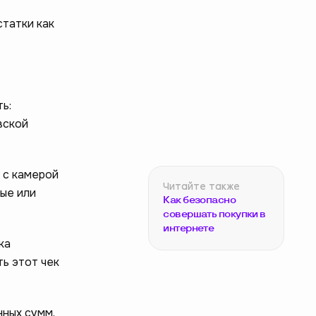
статки как
ь:
вской
 с камерой
ые или
Как безопасно
совершать покупки в
интернете
ка
ь этот чек
ных сумм.