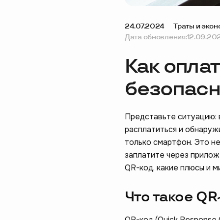
24.07.2024
Траты и эко
Дата обновления:
12.09.20
Как оплат
безопасн
Представьте ситуацию: в
расплатиться и обнаружи
только смартфон. Это н
заплатите через прилож
QR-код, какие плюсы и м
Что такое QR
QR-код (Quick Response 