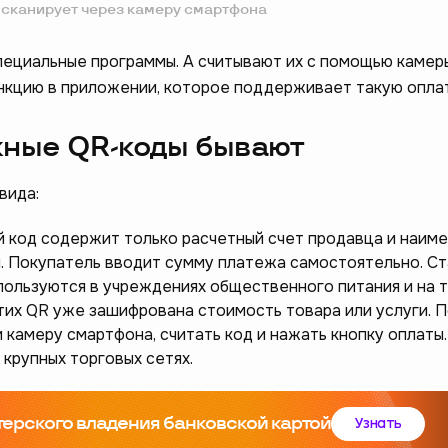
о сканирует через камеру смартфона
ециальные программы. А считывают их с помощью камер
нкцию в приложении, которое поддерживает такую оплат
жные QR-коды бывают
вида:
й код содержит только расчетный счет продавца и наим
. Покупатель вводит сумму платежа самостоятельно. С
пользуются в учреждениях общественного питания и на 
тих QR уже зашифрована стоимость товара или услуги. 
 камеру смартфона, считать код и нажать кнопку оплаты.
 крупных торговых сетях.
терского владения банковской картой
Узнать