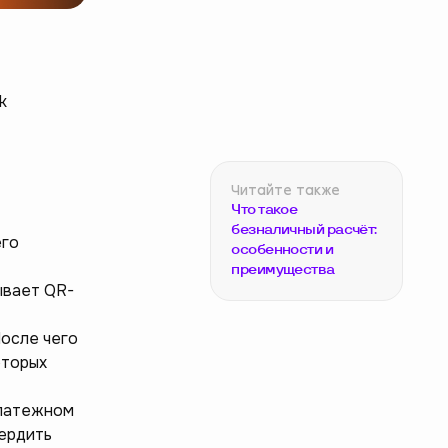
k
Что такое
безналичный расчёт:
его
особенности и
преимущества
ывает QR-
После чего
оторых
платежном
вердить