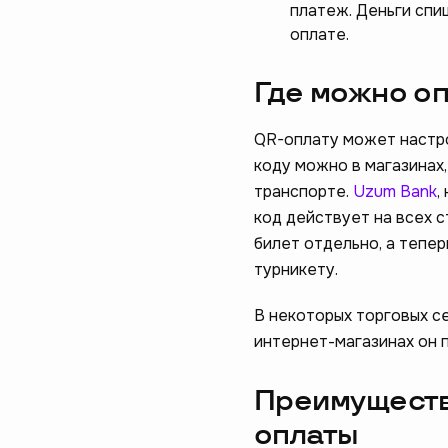
платеж. Деньги спи
оплате.
Где можно оп
QR-оплату может настро
коду можно в магазинах,
транспорте.
Uzum Bank
,
код действует на всех 
Помогите н
билет отдельно, а тепе
турникету.
пройдите 
В некоторых торговых с
начать
интернет-магазинах он п
Преимущества
оплаты