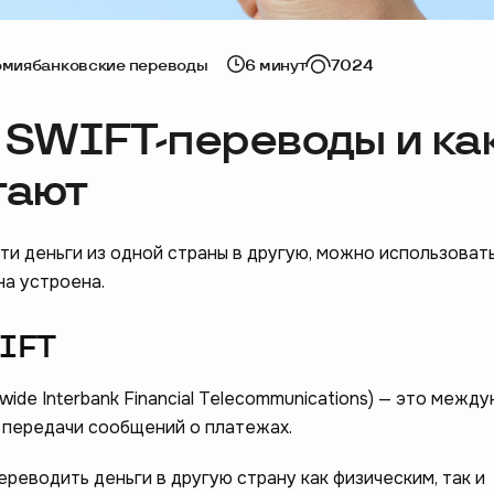
омия
банковские переводы
6 минут
7024
е SWIFT-переводы и ка
тают
ти деньги из одной страны в другую, можно использоват
на устроена.
WIFT
wide Interbank Financial Telecommunications) — это межд
 передачи сообщений о платежах.
реводить деньги в другую страну как физическим, так и