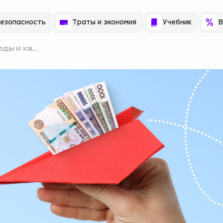
езопасность
Траты и экономия
Учебник
В
оды и как