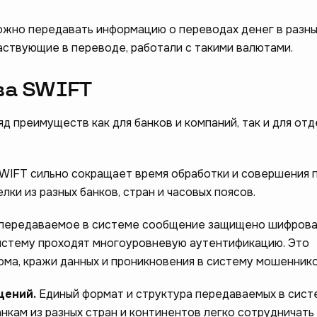
жно передавать информацию о переводах денег в разны
частвующие в переводе, работали с такими валютами.
ва SWIFT
д преимуществ как для банков и компаний, так и для от
ам стать лучше –
WIFT сильно сокращает время обработки и совершения 
лки из разных банков, стран и часовых поясов.
❤️
опрос
передаваемое в системе сообщение защищено шифрова
систему проходят многоуровневую аутентификацию. Это
ома, кражи данных и проникновения в систему мошеннико
щений.
Единый формат и структура передаваемых в сист
кам из разных стран и континентов легко сотрудничать 