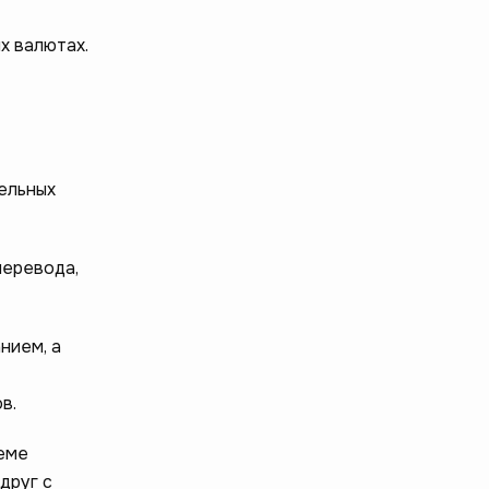
х валютах.
дельных
перевода,
нием, а
в.
еме
друг с