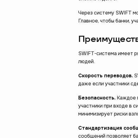
Через систему SWIFT мо
Главное, чтобы банки, у
Преимущест
SWIFT-система имеет ря
людей.
Помогите н
Скорость переводов.
S
даже если участники сде
пройдите 
Безопасность.
Каждое 
начать
участники при входе в 
минимизирует риски взл
Стандартизация сооб
сообщений позволяет бан