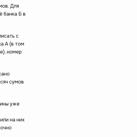
мов. Для
ё банка Б в
писать с
а А (в том
е), номер
сано
ысяч сумов
дины уже
или на них
точно