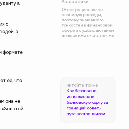
Автор статьи
туденту в
Очень рационально
планирую расходы,
поэтому знаю много
ия с
тонкостей в финансовой
сфере и с удовольствием
людей, а
делюсь ими с читателями
м формате,
ет её, что
Как безопасно
использовать
ам она не
банковскую карту за
й «Золотой
границей: советы
путешественникам