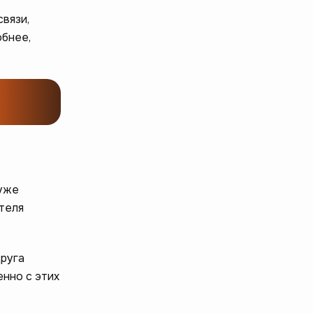
вязи,
обнее,
 уже
ителя
друга
енно с этих