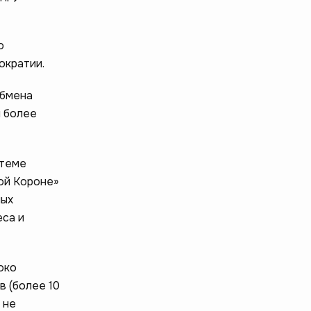
о
ократии.
обмена
и более
стеме
той Короне»
ных
еса и
око
 (более 10
 не