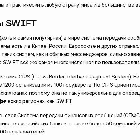
ьги практически в любую страну мира и в большинстве в
ы SWIFT
(хоть и самая популярная) в мире система передачи соо
мы есть и в Китае, России, Евросоюзе и других странах.
таких систем, как и обычных мессенджеров, сильно зави
 а SWIFT всё же самая многочисленная по пользователям
система CIPS (Cross-Border Interbank Payment System). Её
 1200 организаций из 100 государств. Но CIPS ориентир
ских юанях, поэтому она не так универсальна для операц
фических регионах, как SWIFT.
сть своя Система передачи финансовых сообщений (СПФС)
инство российских банков, а также более 50 компаний из
00 пользователей.