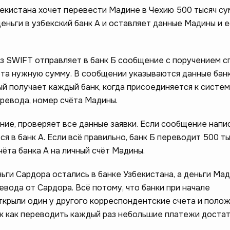
бекистана хочет перевести Мадине в Чехию 500 тысяч су
деньги в узбекский банк А и оставляет данные Мадины и е
ез SWIFT отправляет в банк Б сообщение с поручением с
та нужную сумму. В сообщении указываются данные банк
й получает каждый банк, когда присоединяется к систем
еревода, номер счёта Мадины.
ние, проверяет все данные заявки. Если сообщение напи
ся в банк А. Если всё правильно, банк Б переводит 500 т
ёта банка А на личный счёт Мадины.
ьги Сардора остались в банке Узбекистана, а деньги Ма
евода от Сардора. Всё потому, что банки при начале
ткрыли один у другого корреспондентские счета и полож
к как переводить каждый раз небольшие платежи доста