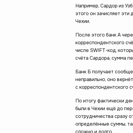
Например, Сардор из Уз
этого он зачисляет эти 
Чехии.
После этого банк А чер
корреспондентского счё
числе SWIFT-код, которы
счёта Сардора, сумма п
Банк Б получает сообще
неправильно, оно вернёт
с корреспондентского сч
По итогу фактически ден
были в Чехии ещё до пер
сотрудничества сразу о
определённые суммы, та
сложно и долго.