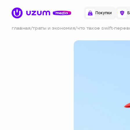
Покупки
Б
главная
/
траты и экономия
/
что такое swift-перев
они работают