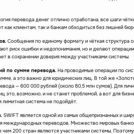
огия перевода денег отлично отработана, все шаги чётк
т как клиентам, так и банкам обходиться без лишней бюр
ов.
Сообщения по единому формату и чёткая структура 
ают риск ошибки и недопонимания, но и делают операци
ает в сохранении доверия между участниками системы.
ий по сумме перевода.
На проводимые операции по си
умме, а это важно для юридических лиц. В той же «Золо
вода — 600 000 рублей (около 80,5 млн сумов). Для лич
ц это, возможно, и не станет проблемой, а вот для бизн
я лимитная система не подойдёт.
.
SWIFT является одной из самых общепризнанных и шир
я международных переводов. Множество мировых банков
е чем 200 стран являются участниками системы. Поэтому