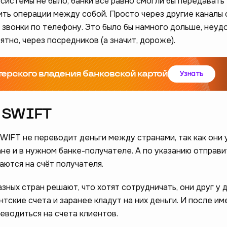
системы не было, банки всё равно смогли бы передавать
ть операции между собой. Просто через другие каналы с
 звонки по телефону. Это было бы намного дольше, неуд
ятно, через посредников (а значит, дороже).
терского владения банковской картой
Узнать
т SWIFT
SWIFT не переводит деньги между странами, так как они
ане и в нужном банке-получателе. А по указанию отправ
аются на счёт получателя.
азных стран решают, что хотят сотрудничать, они друг у 
ские счета и заранее кладут на них деньги. И после им
еводиться на счета клиентов.