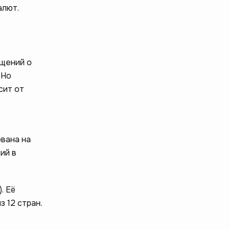
алют.
бщений о
 Но
сит от
.
ована на
ий в
. Её
 12 стран.