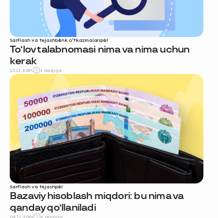
Sarflash va tejash
bank o‘tkazmalari
pul
To‘lov talabnomasi nima va nima uchun
kerak
10.11.2024
5 daqiqa
Sarflash va tejash
pul
Bazaviy hisoblash miqdori: bu nima va
qanday qo‘llaniladi
09.11.2024
4 daqiqa