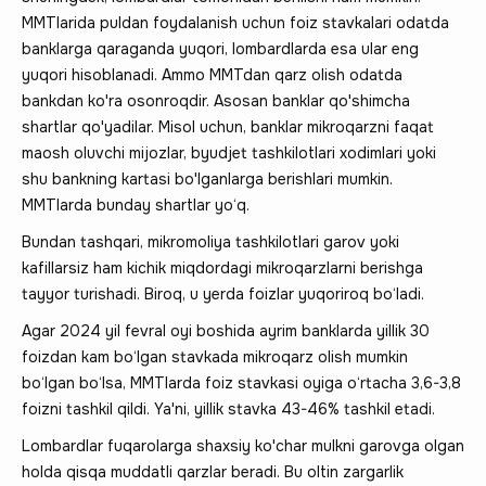
MMTlarida puldan foydalanish uchun foiz stavkalari odatda
banklarga qaraganda yuqori, lombardlarda esa ular eng
yuqori hisoblanadi. Ammo MMTdan qarz olish odatda
bankdan ko'ra osonroqdir. Asosan banklar qo'shimcha
shartlar qo'yadilar. Misol uchun, banklar mikroqarzni faqat
maosh oluvchi mijozlar, byudjet tashkilotlari xodimlari yoki
shu bankning kartasi bo'lganlarga berishlari mumkin.
MMTlarda bunday shartlar yo‘q.
Bundan tashqari, mikromoliya tashkilotlari garov yoki
kafillarsiz ham kichik miqdordagi mikroqarzlarni berishga
tayyor turishadi. Biroq, u yerda foizlar yuqoriroq bo‘ladi.
Agar 2024 yil fevral oyi boshida ayrim banklarda yillik 30
foizdan kam bo‘lgan stavkada mikroqarz olish mumkin
bo‘lgan bo‘lsa, MMTlarda foiz stavkasi oyiga o‘rtacha 3,6-3,8
foizni tashkil qildi. Ya'ni, yillik stavka 43-46% tashkil etadi.
Lombardlar fuqarolarga shaxsiy ko'char mulkni garovga olgan
holda qisqa muddatli qarzlar beradi. Bu oltin zargarlik