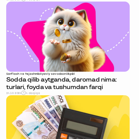
Sarflash va tejash
moliyaviy savodxonlik
pul
Sodda qilib aytganda, daromad nima:
turlari, foyda va tushumdan farqi
24.10.2024
4 daqiqa