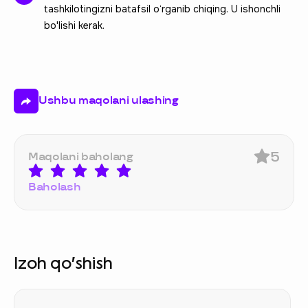
tashkilotingizni batafsil o‘rganib chiqing. U ishonchli
bo'lishi kerak.
Ushbu maqolani ulashing
5
Maqolani baholang
Baholash
Izoh qo‘shish