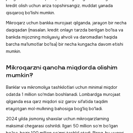
kredit olish uchun ariza topshirsangiz, muddat yanada
qisqaroq bo'lishi mumkin.
Mikroqarz uchun bankka murojaat qilganda, jarayon bir necha
daqiqadan (masalan, kredit onlayn tarzda berilgan bo'lsa va
bankda mijozning moliyaviy ahvoli va daromadlari haqida
barcha ma'lumotlar bo'lsa) bir necha kungacha davom etishi
mumkin.
Mikroqarzni qancha miqdorda olishim
mumkin?
Banklar va mikromoliya tashkilotlari uchun minimal miqdor
odatda 1 million so'mdan boshlanadi. Lombardga murojaat
qilganda esa qarz miqdori siz garov sifatida taqdim
etayotgan mol-mulkning bahosiga bog'liq bo'ladi.
2024 yilda jismoniy shaxslar uchun mikroqarzlarning
maksimal chegarasi oshirildi. Ilgari 50 million so‘m bo‘lgan
bo‘lsa, hozir 100 million so‘mni tashkil etadi. Biroq, bu yuqori