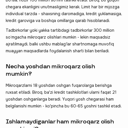
chegara ekanligini unutmasligimiz kerak. Limit har bir mijozga
individual tarzda - shaxsning daromadiga, kredit yuklamasiga,
kredit garoviga va boshqa omillarga qarab hisoblanadi.
Tadbirkorlar yoki yakka tartibdagi tadbirkorlar 300 million
so‘mgacha mikroqarz olishlari mumkin - lekin maqsadsiz
ajratilmaydi, balki ushbu mablag‘lar shartnomaga muvofiq
muayyan maqsadlarda foydalanish sharti bilan beriladi.
Necha yoshdan mikroqarz olish
mumkin?
Mikroqarzlarni 18 yoshdan oshgan fuqarolarga berishga
ruxsat etiladi. Biroq, ba'zi kredit tashkilotlari ularni faqat 21
yoshdan oshganlarga beradi. Yuqori yosh chegarasi ham
belgilanishi mumkin - ko'pincha bu 60-65 yoshni tashkil etadi.
Ishlamaydiganlar ham mikroqarz olish