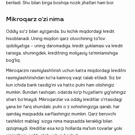
beriladi. Shu bilan birga boshqa nozik jihatlari ham bor.
Mikroqarz o‘zi nima
Oddiy so'z bilan aytganda, bu kichik miqdordagi kredit
hisoblanadi. Uning miqdori qarz oluvchining to'lov
qobiliyatiga – uning daromadiga, kredit yuklamasi va kredit
tarixiga, shuningdek, kreditning moliyaviy ta'minlanishiga
bog'liq.
Mikroqarzni rasmiylashtirish uchun katta miqdordagi kreditni
rasmiylashtirishdan ko'ra kamroq vaqt talab etiladi. Siz bir
kun ichida bank tasdig‘ini va hatto pulni ham olishingiz
mumkin. Bundan tashqari, odatda ko'p hujjatlarni yig'ishingiz
shart bo‘lmaydi. Mikroqarzlar va oddiy kreditlar o'rtasidagi
yana bir farq shundaki, pulni o‘z xohishingizga qarab, har
qanday maqsadda sarflashingiz mumkin. Qarz beruvchi
tashkilot mablag‘ sizga nima maqsadda kerakligi bilan
qiziqmaydi. Kreditlar esa ko‘p hollarda ma'lum tovarlar yoki