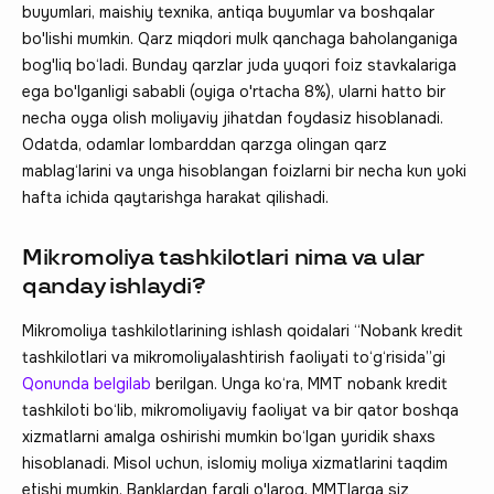
buyumlari, maishiy texnika, antiqa buyumlar va boshqalar
bo'lishi mumkin. Qarz miqdori mulk qanchaga baholanganiga
bog'liq bo‘ladi. Bunday qarzlar juda yuqori foiz stavkalariga
ega bo'lganligi sababli (oyiga o'rtacha 8%), ularni hatto bir
necha oyga olish moliyaviy jihatdan foydasiz hisoblanadi.
Odatda, odamlar lombarddan qarzga olingan qarz
mablag‘larini va unga hisoblangan foizlarni bir necha kun yoki
hafta ichida qaytarishga harakat qilishadi.
Mikromoliya tashkilotlari nima va ular
qanday ishlaydi?
Mikromoliya tashkilotlarining ishlash qoidalari “Nobank kredit
tashkilotlari va mikromoliyalashtirish faoliyati to‘g‘risida”gi
Qonunda belgilab
berilgan. Unga ko‘ra, MMT nobank kredit
tashkiloti bo‘lib, mikromoliyaviy faoliyat va bir qator boshqa
xizmatlarni amalga oshirishi mumkin bo‘lgan yuridik shaxs
hisoblanadi. Misol uchun, islomiy moliya xizmatlarini taqdim
etishi mumkin. Banklardan farqli o'laroq, MMTlarga siz