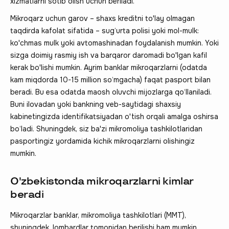
xizmatlarni sotib olish uchun beriladi.
Mikroqarz uchun garov – shaxs kreditni to'lay olmagan
taqdirda kafolat sifatida – sug‘urta polisi yoki mol-mulk:
ko'chmas mulk yoki avtomashinadan foydalanish mumkin. Yoki
sizga doimiy rasmiy ish va barqaror daromadi bo'lgan kafil
kerak bo'lishi mumkin. Ayrim banklar mikroqarzlarni (odatda
kam miqdorda 10-15 million so‘mgacha) faqat pasport bilan
beradi. Bu esa odatda maosh oluvchi mijozlarga qo‘llaniladi.
Buni ilovadan yoki bankning veb-saytidagi shaxsiy
kabinetingizda identifikatsiyadan o'tish orqali amalga oshirsa
bo‘ladi. Shuningdek, siz ba'zi mikromoliya tashkilotlaridan
pasportingiz yordamida kichik mikroqarzlarni olishingiz
mumkin.
O'zbekistonda mikroqarzlarni kimlar
beradi
Mikroqarzlar banklar, mikromoliya tashkilotlari (MMT),
shuningdek, lombardlar tomonidan berilishi ham mumkin.