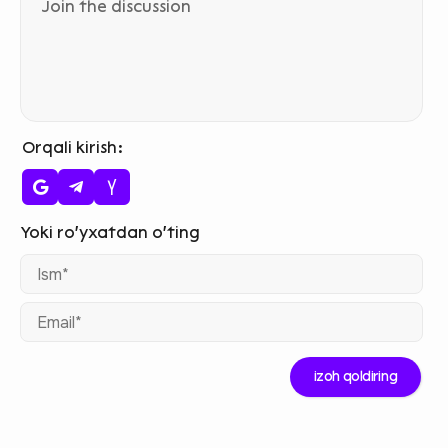
Orqali kirish
Ism
Ema