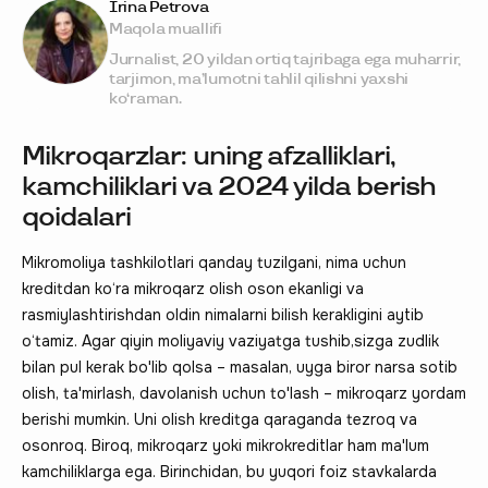
Irina Petrova
Maqola muallifi
Jurnalist, 20 yildan ortiq tajribaga ega muharrir,
tarjimon, ma’lumotni tahlil qilishni yaxshi
ko‘raman.
Mikroqarzlar: uning afzalliklari,
kamchiliklari va 2024 yilda berish
qoidalari
Mikromoliya tashkilotlari qanday tuzilgani, nima uchun
kreditdan ko‘ra mikroqarz olish oson ekanligi va
rasmiylashtirishdan oldin nimalarni bilish kerakligini aytib
o‘tamiz. Agar qiyin moliyaviy vaziyatga tushib,sizga zudlik
bilan pul kerak bo'lib qolsa – masalan, uyga biror narsa sotib
olish, ta'mirlash, davolanish uchun to'lash – mikroqarz yordam
berishi mumkin. Uni olish kreditga qaraganda tezroq va
osonroq. Biroq, mikroqarz yoki mikrokreditlar ham ma'lum
kamchiliklarga ega. Birinchidan, bu yuqori foiz stavkalarda