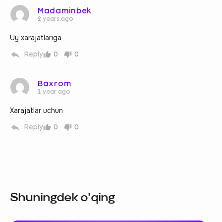
Madaminbek
2 years ago
Uy xarajatlariga
Reply
0
0
Baxrom
1 year ago
Xarajatlar uchun
Reply
0
0
Shuningdek o'qing