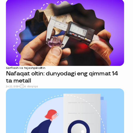
Sarflash va tejash
pul
oltin
Nafaqat oltin: dunyodagi eng qimmat 14
ta metall
14.11.2024
6 daqiqa