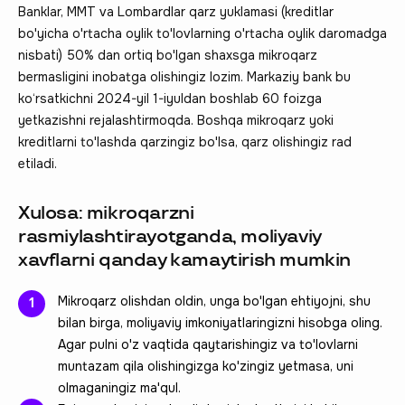
Banklar, MMT va Lombardlar qarz yuklamasi (kreditlar
bo'yicha o'rtacha oylik to'lovlarning o'rtacha oylik daromadga
nisbati) 50% dan ortiq bo'lgan shaxsga mikroqarz
bermasligini inobatga olishingiz lozim. Markaziy bank bu
ko‘rsatkichni 2024-yil 1-iyuldan boshlab 60 foizga
yetkazishni rejalashtirmoqda. Boshqa mikroqarz yoki
kreditlarni to'lashda qarzingiz bo'lsa, qarz olishingiz rad
etiladi.
Xulosa: mikroqarzni
rasmiylashtirayotganda, moliyaviy
xavflarni qanday kamaytirish mumkin
Mikroqarz olishdan oldin, unga bo'lgan ehtiyojni, shu
bilan birga, moliyaviy imkoniyatlaringizni hisobga oling.
Agar pulni o'z vaqtida qaytarishingiz va to'lovlarni
muntazam qila olishingizga ko'zingiz yetmasa, uni
olmaganingiz ma'qul.