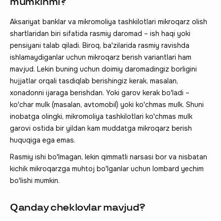
mumkinmi?
Aksariyat banklar va mikromoliya tashkilotlari mikroqarz olish
shartlaridan biri sifatida rasmiy daromad – ish haqi yoki
pensiyani talab qiladi. Biroq, ba'zilarida rasmiy ravishda
ishlamaydiganlar uchun mikroqarz berish variantlari ham
mavjud. Lekin buning uchun doimiy daromadingiz borligini
hujjatlar orqali tasdiqlab berishingiz kerak, masalan,
xonadonni ijaraga berishdan. Yoki garov kerak bo'ladi –
ko'char mulk (masalan, avtomobil) yoki ko'chmas mulk. Shuni
inobatga olingki, mikromoliya tashkilotlari ko'chmas mulk
garovi ostida bir yildan kam muddatga mikroqarz berish
huquqiga ega emas.
Rasmiy ishi bo'lmagan, lekin qimmatli narsasi bor va nisbatan
kichik mikroqarzga muhtoj bo'lganlar uchun lombard yechim
bo'lishi mumkin.
Qanday cheklovlar mavjud?