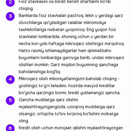
Foiz stavkasini va kredit berish shartlarini ko'rib
chiqing.
Banklarda foiz stavkalari pastroq, lekin u yerdagi qarz
oluvchilarga qo'yiladigan talablar mikromoliya
tashkilotlariga nisbatan yuqoriroq. Eng yuqori foiz
stavkalari lombardda, shuning uchun u yerdan bir
necha kun yoki haftaga mikroqarz olishingiz ma'qulroq.
Hatto rasmiy ishlamaydiganlar ham qimmatbaho
buyumlarni lombardga garovga berib, undan mikroqarz
olishlari mumkin. Qarz miqdori buyumning qanchaga
baholanishiga bog'liq.
Mikroqarz olish imkoniyatlaringizni baholab chiqing -
yoshingiz to‘g‘ri keladimi, hozirda mavjud kreditlar
bo'yicha qarzingiz bormi, kredit yuklamangiz qancha.
Qancha muddatga qarz olishni
rejalashtirayotgangizda, uzoqroq muddatga qarz
olsangiz, ortiqcha to'lov ko'proq bo'lishini inobatga
oling.
Kredit olish uchun murojaat qilishni rejalashtirayotgan