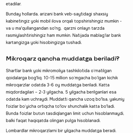
etadilar.
Bunday hollarda, arizani bank veb-saytidagi shaxsiy
kabinetingiz yoki mobil ilova orqali topshirishingiz mumkin -
va u ma'qullangandan so'ng, qarzni onlayn tarzda
rasmiylashtirishingiz ham mumkin. Natijada mablag‘lar bank
kartangizga yoki hisobingizga tushadi.
Mikroqarz qancha muddatga beriladi?
Shartlar bank yoki mikromoliya tashkilotida o‘rnatilgan
qoidalarga bog'liq. 10-15 million so‘mgacha bo‘lgan kichik
mikroqarzlar odatda 3-6 oy muddatga beriladi. Katta
miqdordagilari – 2-3 yilgacha, 5 yilgacha berilganlari esa
odatda kam uchraydi. Muddatti qancha uzoq bo'lsa, yakuniy
foizlar bo‘yicha ortiqcha to'lov shunchalik katta bo'ladi.
Bunda foizlar butun tasdiqlangan limit uchun hisoblanmaydi,
balki faqat haqiqatda olingan pulga hisoblanadi.
Lombardlar mikroqarzlarni bir yilgacha muddatga beradi.