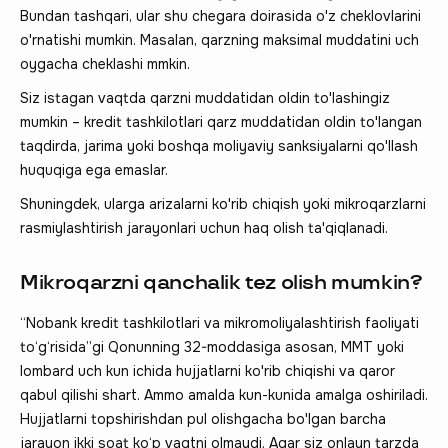
Bundan tashqari, ular shu chegara doirasida o'z cheklovlarini
o'rnatishi mumkin. Masalan, qarzning maksimal muddatini uch
oygacha cheklashi mmkin.
Siz istagan vaqtda qarzni muddatidan oldin to'lashingiz
mumkin – kredit tashkilotlari qarz muddatidan oldin to'langan
taqdirda, jarima yoki boshqa moliyaviy sanksiyalarni qo'llash
huquqiga ega emaslar.
Shuningdek, ularga arizalarni ko'rib chiqish yoki mikroqarzlarni
rasmiylashtirish jarayonlari uchun haq olish ta'qiqlanadi.
Mikroqarzni qanchalik tez olish mumkin?
“Nobank kredit tashkilotlari va mikromoliyalashtirish faoliyati
to‘g‘risida”gi Qonunning 32-moddasiga asosan, MMT yoki
lombard uch kun ichida hujjatlarni ko'rib chiqishi va qaror
qabul qilishi shart. Ammo amalda kun-kunida amalga oshiriladi.
Hujjatlarni topshirishdan pul olishgacha bo'lgan barcha
jarayon ikki soat ko‘p vaqtni olmaydi. Agar siz onlayn tarzda