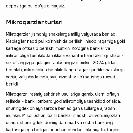
depozitga pul qo'ya olmaysiz.
Mikroqarzlar turlari
Mikroqarzlar jismoniy shaxslarga milliy valyutada beriladi.
Mablag‘lar naqd pul ko‘rinishida berilishi, hisob raqamiga yoki
kartaga o'tkazib berilishi mumkin. Ko'pgina banklar va
mikromoliya tashkilotlari ikkala variantni ham taklif qilishadi -
siz o'‘zingizga qulayini tanlashingiz mumkin. 2024 yildan
boshlab, mikromoliya tashkilotlariga faqat yuridik shaxslarga
xorijiy valyutada moliyaviy xizmatlar ko‘rsatishga ruxsat
berildi.
Mikroqarzni rasmiylashtirish usullariga qarab, ularni oflayn
rejimda – bank, lombard yoki mikromoliya tashkiloti ofisida,
shuningdek onlayn tarzda beriladigan usullarga ajratish
mumkin. Misol uchun, ba'zi banklar maosh oluvchi mijozlari
uchun, shuningdek, doimiy daromad va o‘sha bankning
kartasiga ega bo'lganlar uchun bunday imkoniyatni taqdim