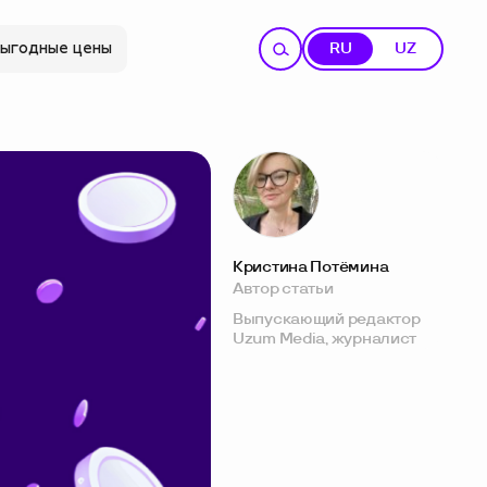
ыгодные цены
RU
UZ
Кристина Потёмина
Автор статьи
Выпускающий редактор
Uzum Media, журналист