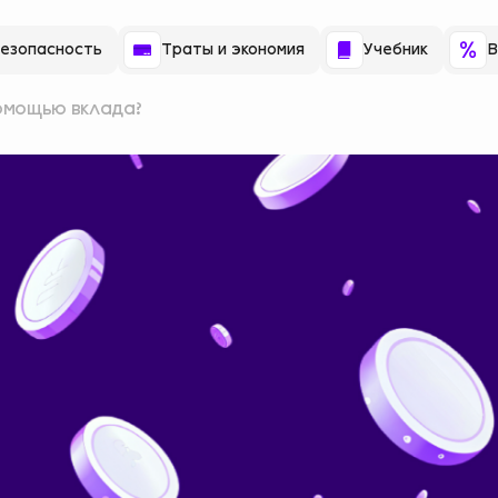
езопасность
Траты и экономия
Учебник
В
помощью вклада?