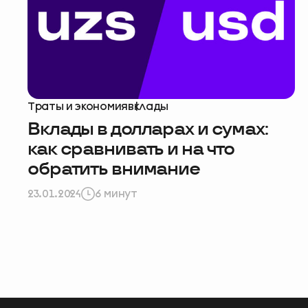
Помогите н
Траты и экономия
вклады
пройдите 
Вклады в долларах и сумах:
как сравнивать и на что
начать
обратить внимание
23.01.2024
6 минут