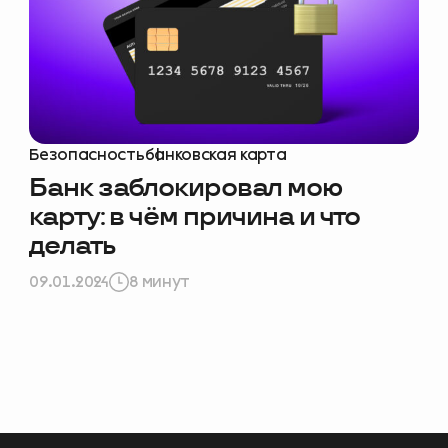
ам стать лучше –
Безопасность
банковская карта
❤️
опрос
Банк заблокировал мою
карту: в чём причина и что
делать
09.01.2024
8 минут