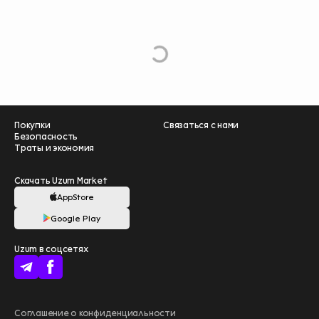
e
L
o
a
d
M
o
r
Покупки
Связаться с нами
Безопасность
Траты и экономия
Скачать Uzum Market
AppStore
Google Play
Помогите нам
Uzum в соцсетях
стать лучше –
пройдите опрос
❤️
начать
Больше выгоды
Соглашение о конфиденциальности