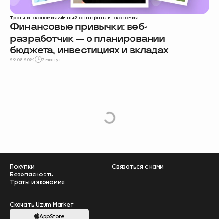
Траты и экономия
личный опыт
траты и экономия
Финансовые привычки: веб-
разработчик — о планировании
бюджета, инвестициях и вкладах
29.08.2024
7 минут
e
L
o
a
d
M
o
r
Покупки
Связаться с нами
Безопасность
Траты и экономия
Скачать Uzum Market
AppStore