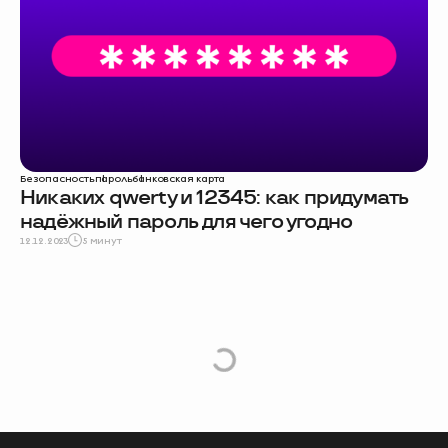
Безопасность
пароль
банковская карта
Никаких qwerty и 12345: как придумать
надёжный пароль для чего угодно
12.12.2023
5 минут
e
L
o
a
d
M
o
r