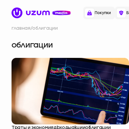
Покупки
Б
главная
облигации
облигации
Траты и экономия
доходы
акции
облигации