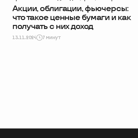
Акции, облигации, фьючерсы:
что такое ценные бумаги и как
получать с них доход
13.11.2024
7 минут
Помогите н
пройдите 
начать