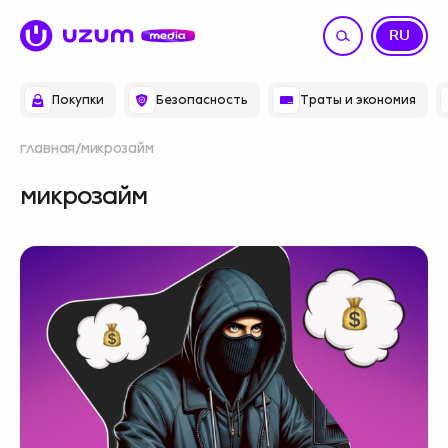
UZ
RU
Покупки
Безопасность
Траты и экономия
главная
микрозайм
микрозайм