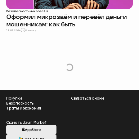
Безопасность
микрозайм
Oформил микрозаём и перевёл деньги
мошенникам: как быть
11.07.2024
8 минут
e
L
o
a
d
M
o
r
Покупки
Связаться с нами
Безопасность
Траты и экономия
Скачать Uzum Market
AppStore