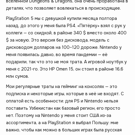
вселенной Dungeons & Dragons, она очень проработана в
деталях, что позволяет вовлекаться в происходящее.
PlayStation 5 мы с девушкой купили месяца полтора
назад, до этого у меня была PS4. «Пятёрку» взял с рук у
коллеги — со скидкой, в районе 340 $ вместо около 400
$ за новую. Это версия без дисковода, модель с
дисководом долларов на 100–120 дороже. Nintendo у
меня появилась давно, во время пандемии — её
подарили, так что это не моя трата. А игровой ноутбук у
меня с 2021-го. Это HP Omen 15, он стоил в районе 16,6
млн сумов.
Мои регулярные траты на гейминг на консолях — это
подписка и некоторые игры, которые в неё не входят. С
оплатой есть особенности: для PS и Nintendo нельзя
поставить Узбекистан как базовый регион, его просто
нет. Поэтому на Nintendo у меня стоит США из-за
ассортимента, а на PlayStation я выбрал Польшу: мне
важно, чтобы как можно в больших играх была русская