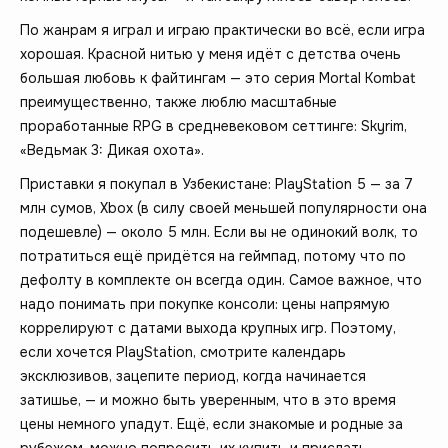
По жанрам я играл и играю практически во всё, если игра
хорошая. Красной нитью у меня идёт с детства очень
большая любовь к файтингам — это серия Mortal Kombat
преимущественно, также люблю масштабные
проработанные RPG в средневековом сеттинге: Skyrim,
«Ведьмак 3: Дикая охота».
Приставки я покупал в Узбекистане: PlayStation 5 — за 7
млн сумов, Xbox (в силу своей меньшей популярности она
подешевле) — около 5 млн. Если вы не одинокий волк, то
потратиться ещё придётся на геймпад, потому что по
дефолту в комплекте он всегда один. Самое важное, что
надо понимать при покупке консоли: цены напрямую
коррелируют с датами выхода крупных игр. Поэтому,
если хочется PlayStation, смотрите календарь
эксклюзивов, зацепите период, когда начинается
затишье, — и можно быть уверенным, что в это время
цены немного упадут. Ещё, если знакомые и родные за
рубежом, можно попросить их купить и прислать