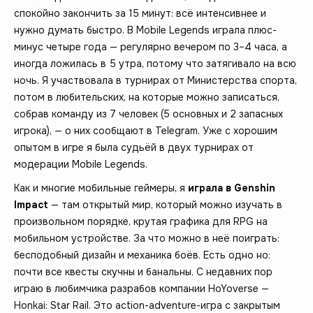
спокойно закончить за 15 минут: всё интенсивнее и
нужно думать быстро. В Mobile Legends играла плюс-
минус четыре года — регулярно вечером по 3–4 часа, а
иногда ложилась в 5 утра, потому что затягивало на всю
ночь. Я участвовала в турнирах от Министерства спорта,
потом в любительских, на которые можно записаться,
собрав команду из 7 человек (5 основных и 2 запасных
игрока), — о них сообщают в Telegram. Уже с хорошим
опытом в игре я была судьёй в двух турнирах от
модерации Mobile Legends.
Как и многие мобильные геймеры, я
играла в Genshin
Impact
— там открытый мир, который можно изучать в
произвольном порядке, крутая графика для RPG на
мобильном устройстве. За что можно в неё поиграть:
бесподобный дизайн и механика боёв. Есть одно но:
почти все квесты скучны и банальны. С недавних пор
играю в любимчика разрабов компании HoYoverse —
Honkai: Star Rail. Это action-adventure-игра с закрытым