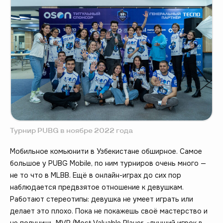
Турнир PUBG в ноябре 2022 года
Мобильное комьюнити в Узбекистане обширное. Самое
большое у PUBG Mobile, по ним турниров очень много —
не то что в MLBB. Ещё в онлайн-играх до сих пор
наблюдается предвзятое отношение к девушкам.
Работают стереотипы: девушка не умеет играть или
делает это плохо. Пока не покажешь своё мастерство и
не получишь MVP (Most Valuable Player, «лучший игрок в