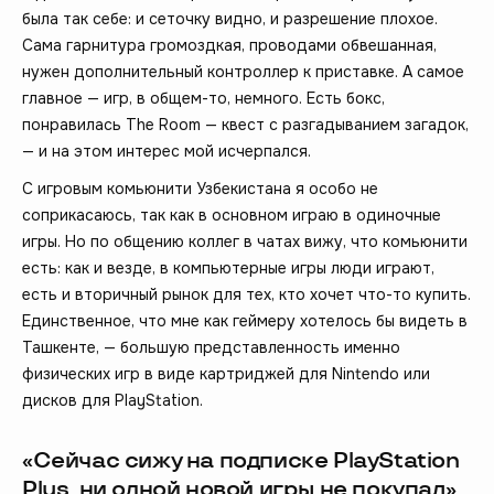
была так себе: и сеточку видно, и разрешение плохое.
Сама гарнитура громоздкая, проводами обвешанная,
нужен дополнительный контроллер к приставке. А самое
главное — игр, в общем-то, немного. Есть бокс,
понравилась The Room — квест с разгадыванием загадок,
— и на этом интерес мой исчерпался.
С игровым комьюнити Узбекистана я особо не
соприкасаюсь, так как в основном играю в одиночные
игры. Но по общению коллег в чатах вижу, что комьюнити
есть: как и везде, в компьютерные игры люди играют,
есть и вторичный рынок для тех, кто хочет что-то купить.
Единственное, что мне как геймеру хотелось бы видеть в
Ташкенте, — большую представленность именно
физических игр в виде картриджей для Nintendo или
дисков для PlayStation.
«Сейчас сижу на подписке PlayStation
Plus, ни одной новой игры не покупал»