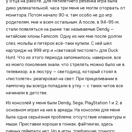
у отца на работе. Для пятилетнего ребёнка игра была
дико увлекательной, часа три меня не могли оторвать от
монитора. Потом начало 90-х, там особо не до игр
родителям, мне и всем остальным. А после, в 94–95-м,
стали появляться на рынке так называемые Dendy —
китайские клоны Famicom. Одну из них мне после долгих
слёз, мольбы и пятёрок всё-таки купили. С ней шёл
картридж на 999 игр и «световой пистолет» для Duck
Hunt. Что из этого периода запомнилось: наверное, все
из моего поколения знали, что стрелять можно было не в
телевизор, а в люстру — светодиод, который стоял в
«пистолете», реагировал на свет. При прицеливании в
лампочку вы всегда попадали в утку — с таких читов все
начинали в детстве.
Из консолей у меня были Dendy, Sega, PlayStation 1 и 2, в
основном играл на них в аркады. На консолях для меня
была одна серьёзная проблема: отсутствие клавиатуры и
мыши. Приставки хороши в гонках, файтингах, здесь
равных геймпаду нет. Но в игры, требующие точного