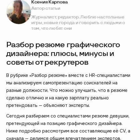
Ксения Карпова
Автор статьи
Журналист, редактор. Люблю настольные
игры, новые города и говорить с людьми о
том, что любят они
Разбор резюме графического
дизайнера: плюсы, минусы и
советы от рекрутеров
В рубрике «Разбор резюме» вместе с HR-специалистами
мы анализируем самопрезентацию соискателей на
разные должности. Что можно улучшить, что в резюме
сделано отлично и на какую зарплату реально
претендовать — объясняют эксперты.
Сегодня разбираем со специалистами резюме девушки,
претендующей на позицию графического дизайнера.
Ниже подробно рассмотрим все составляющие её CV, а
сначала — делимся общим впечатлением экспертов.