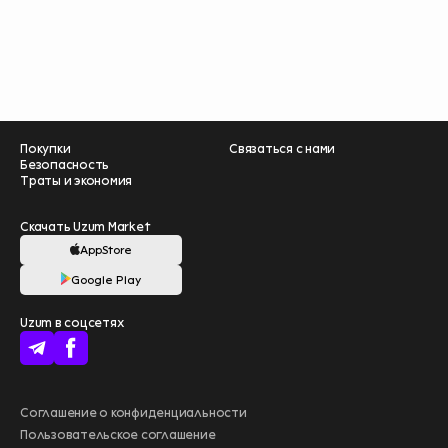
Покупки
Связаться с нами
Безопасность
Траты и экономия
Скачать Uzum Market
AppStore
Google Play
Помогите нам
Uzum в соцсетях
стать лучше –
пройдите опрос
❤️
начать
Больше выгоды
Соглашение о конфиденциальности
с Uzum Bank
Пользовательское соглашение