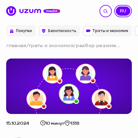
UZ
RU
Покупки
Безопасность
Траты и экономия
главная
/
траты и экономия
/
разбор резюме
графического
дизайнера: плюсы,
минусы и советы от
рекрутеров
15.10.2024
10 минут
1318