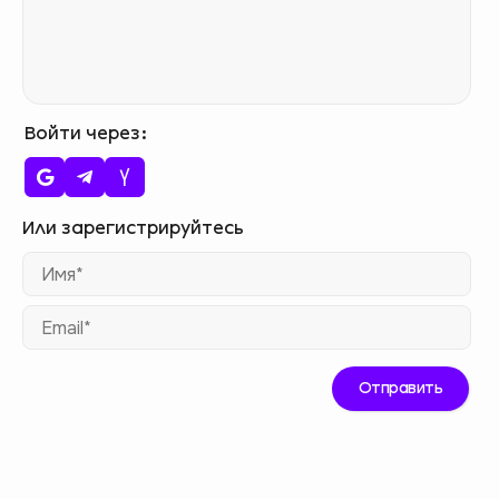
Войти через
Им
Ema