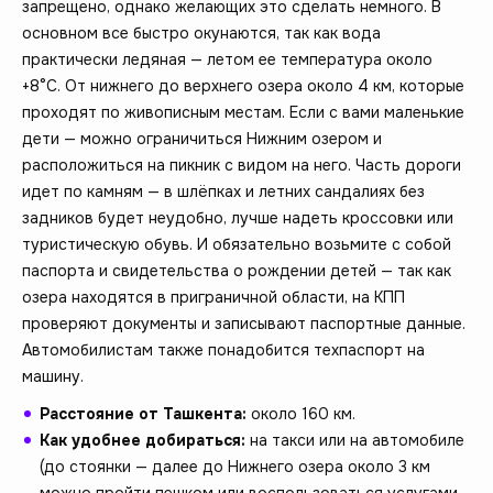
запрещено, однако желающих это сделать немного. В
основном все быстро окунаются, так как вода
практически ледяная — летом ее температура около
+8°C. От нижнего до верхнего озера около 4 км, которые
проходят по живописным местам. Если с вами маленькие
дети — можно ограничиться Нижним озером и
расположиться на пикник с видом на него. Часть дороги
идет по камням — в шлёпках и летних сандалиях без
задников будет неудобно, лучше надеть кроссовки или
туристическую обувь. И обязательно возьмите с собой
паспорта и свидетельства о рождении детей — так как
озера находятся в приграничной области, на КПП
проверяют документы и записывают паспортные данные.
Автомобилистам также понадобится техпаспорт на
машину.
Расстояние от Ташкента:
около 160 км.
Как удобнее добираться:
на такси или на автомобиле
(до стоянки — далее до Нижнего озера около 3 км
можно пройти пешком или воспользоваться услугами