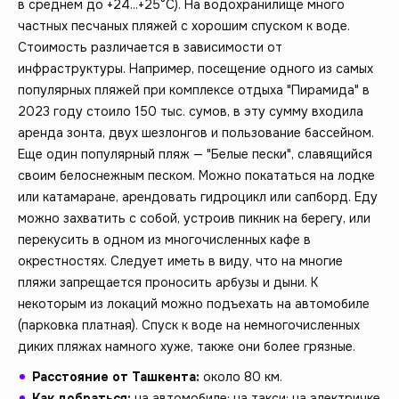
в среднем до +24...+25°C). На водохранилище много
частных песчаных пляжей с хорошим спуском к воде.
Стоимость различается в зависимости от
инфраструктуры. Например, посещение одного из самых
популярных пляжей при комплексе отдыха "Пирамида" в
2023 году стоило 150 тыс. сумов, в эту сумму входила
аренда зонта, двух шезлонгов и пользование бассейном.
Еще один популярный пляж — "Белые пески", славящийся
своим белоснежным песком. Можно покататься на лодке
или катамаране, арендовать гидроцикл или сапборд. Еду
можно захватить с собой, устроив пикник на берегу, или
перекусить в одном из многочисленных кафе в
окрестностях. Следует иметь в виду, что на многие
пляжи запрещается проносить арбузы и дыни. К
некоторым из локаций можно подъехать на автомобиле
(парковка платная). Спуск к воде на немногочисленных
диких пляжах намного хуже, также они более грязные.
Расстояние от Ташкента:
около 80 км.
Как добраться:
на автомобиле; на такси; на электричке