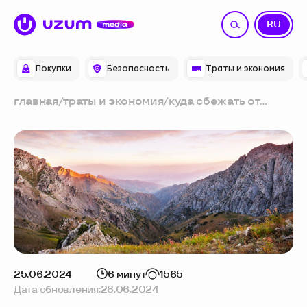
UZ
RU
Покупки
Безопасность
Траты и экономия
главная
/
траты и экономия
/
куда сбежать от
жары в чиллю: идеи
для отдыха на
выходные
25.06.2024
6 минут
1565
Дата обновления:
28.06.2024