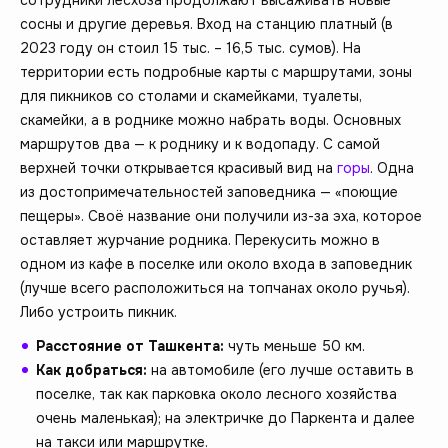
сосны и другие деревья. Вход на станцию платный (в
2023 году он стоил 15 тыс. – 16,5 тыс. сумов). На
территории есть подробные карты с маршрутами, зоны
для пикников со столами и скамейками, туалеты,
скамейки, а в роднике можно набрать воды. Основных
маршрутов два — к роднику и к водопаду. С самой
верхней точки открывается красивый вид на
горы
. Одна
из достопримечательностей заповедника — «поющие
пещеры». Своё название они получили из-за эха, которое
оставляет журчание родника. Перекусить можно в
одном из кафе в поселке или около входа в заповедник
(лучше всего расположиться на топчанах около ручья).
Либо устроить пикник.
Расстояние от Ташкента:
чуть меньше 50 км.
Как добраться:
на автомобиле (его лучше оставить в
поселке, так как парковка около лесного хозяйства
очень маленькая); на электричке до Паркента и далее
на такси или маршрутке.