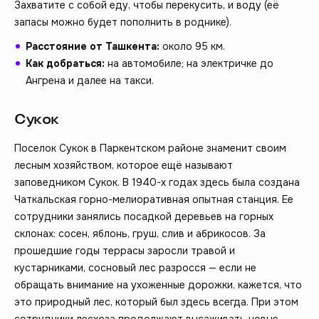
Захватите с собой еду, чтобы перекусить, и воду (её
запасы можно будет пополнить в роднике).
Расстояние от Ташкента:
около 95 км.
Как добраться:
на автомобиле; на электричке до
Ангрена и далее на такси.
Сукок
Поселок Сукок в Паркентском районе знаменит своим
лесным хозяйством, которое ещё называют
заповедником Сукок. В 1940-х годах здесь была создана
Чаткальская горно-мелиоративная опытная станция. Ее
сотрудники занялись посадкой деревьев на горных
склонах: сосен, яблонь, груш, слив и абрикосов. За
прошедшие годы террасы заросли травой и
кустарниками, сосновый лес разросся — если не
обращать внимание на ухоженные дорожки, кажется, что
это природный лес, который был здесь всегда. При этом
сотрудники лесхоза продолжают высаживать новые