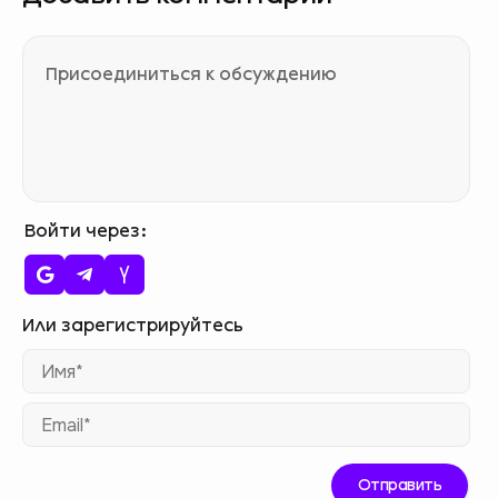
Войти через
Им
Ema