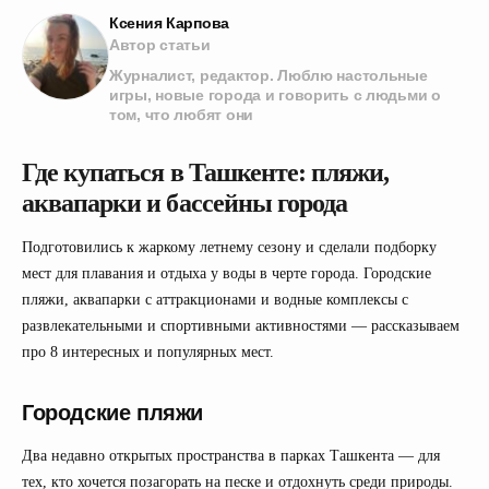
Ксения Карпова
Автор статьи
Журналист, редактор. Люблю настольные
игры, новые города и говорить с людьми о
том, что любят они
Где купаться в Ташкенте: пляжи,
аквапарки и бассейны города
Подготовились к жаркому летнему сезону и сделали подборку
мест для плавания и отдыха у воды в черте города. Городские
пляжи, аквапарки с аттракционами и водные комплексы с
Помогите нам стать
развлекательными и спортивными активностями — рассказываем
лучше – пройдите
про 8 интересных и популярных мест.
опрос
❤️
Городские пляжи
начать
Больше выгоды с
Uzum Bank
Два недавно открытых пространства в парках Ташкента — для
тех, кто хочется позагорать на песке и отдохнуть среди природы.