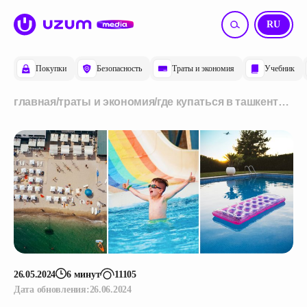
UZ
RU
Покупки
Безопасность
Траты и экономия
Учебник
главная
/
траты и экономия
/
где купаться в ташкенте:
пляжи, аквапарки и
бассейны города
26.05.2024
6 минут
11105
Дата обновления:
26.06.2024