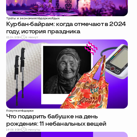
Траты и экономия
подарки
отдых
Курбан-байрам: когда отмечают в 2024
году, история праздника
23.04.2024
6 минут
Покупки
подарки
Что подарить бабушке на день
рождения: 11 небанальных вещей
19.02.2024
3 минуты