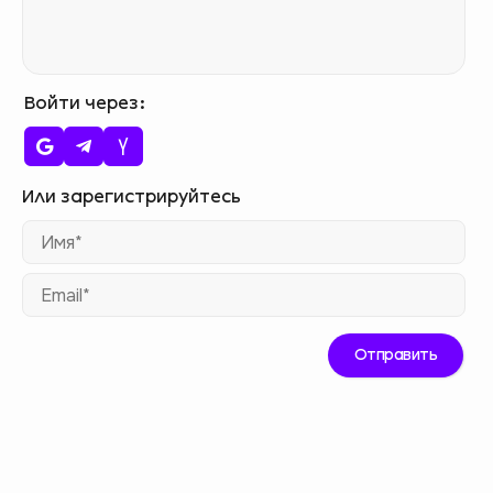
Войти через
Им
Ema