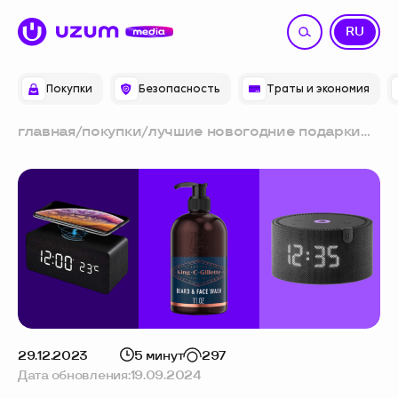
UZ
RU
Покупки
Безопасность
Траты и экономия
главная
/
покупки
/
лучшие новогодние подарки
для коллег: 10 идей
29.12.2023
5 минут
297
Дата обновления:
19.09.2024