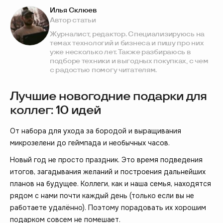
Илья Склюев
Автор статьи
Журналист, редактор. Специализируюсь на
темах технологий и бизнеса и пишу про них
уже несколько лет. Также разбираюсь в
подборе техники и выгодных покупках, с чем
с радостью помогу читателям.
Лучшие новогодние подарки для
коллег: 10 идей
От набора для ухода за бородой и выращивания
микрозелени до геймпада и необычных часов.
Новый год не просто праздник. Это время подведения
итогов, загадывания желаний и построения дальнейших
планов на будущее. Коллеги, как и наша семья, находятся
рядом с нами почти каждый день (только если вы не
работаете удалённо). Поэтому порадовать их хорошим
подарком совсем не помешает.