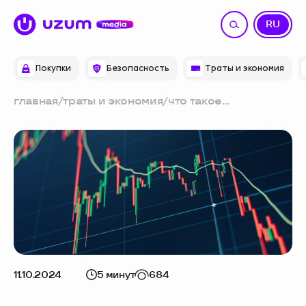
UZ
RU
Покупки
Безопасность
Траты и экономия
главная
/
траты и экономия
/
что такое
волатильность и
можно ли на ней
заработать
11.10.2024
5 минут
684