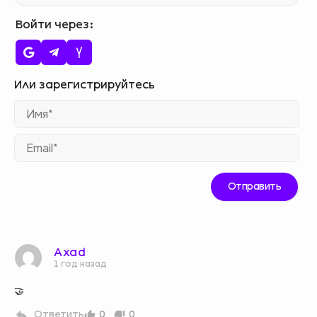
Войти через
Им
Ema
Axad
1 год назад
🤝
Ответить
0
0