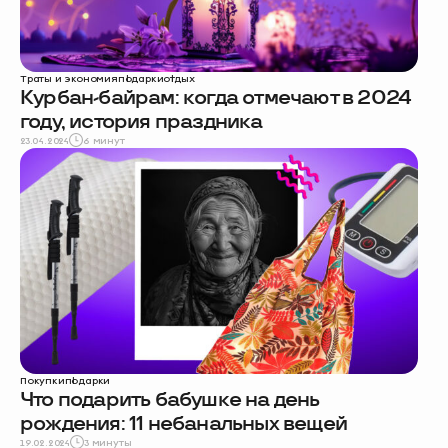
Траты и экономия
подарки
отдых
Курбан-байрам: когда отмечают в 2024
году, история праздника
23.04.2024
6 минут
Покупки
подарки
Что подарить бабушке на день
рождения: 11 небанальных вещей
19.02.2024
3 минуты