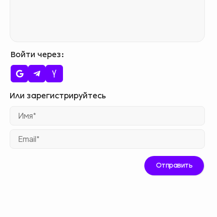
Войти через
Им
Ema