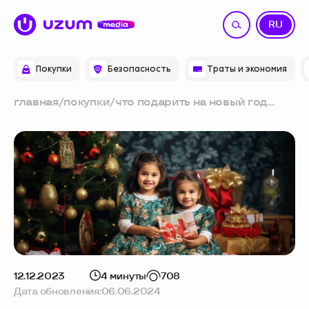
UZ
RU
Покупки
Безопасность
Траты и экономия
главная
/
покупки
/
что подарить на новый год
детям
12.12.2023
4 минуты
708
Дата обновления:
06.06.2024